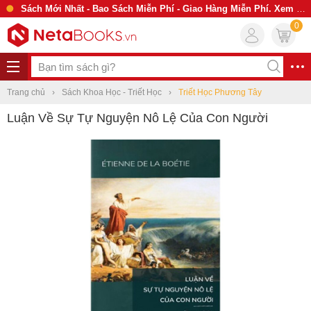
Sách Mới Nhất - Bao Sách Miễn Phí - Giao Hàng Miễn Phí. Xem Ngay
0
Trang chủ
Sách Khoa Học - Triết Học
Triết Học Phương Tây
Luận Về Sự Tự Nguyện Nô Lệ Của Con Người