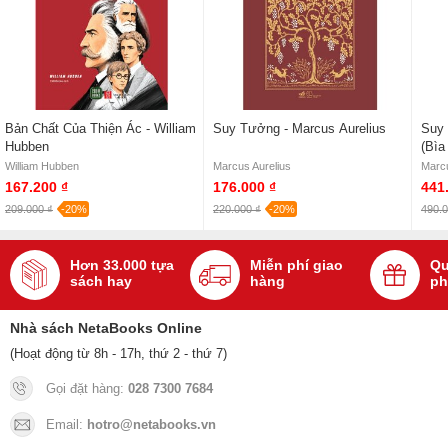
Bản Chất Của Thiện Ác - William
Suy Tưởng - Marcus Aurelius
Suy 
Hubben
(Bìa
William Hubben
Marcus Aurelius
Marcu
167.200 ₫
176.000 ₫
441
209.000 ₫
-20%
220.000 ₫
-20%
490.0
Hơn 33.000 tựa
Miễn phí giao
Qu
sách hay
hàng
ph
Nhà sách NetaBooks Online
(Hoạt động từ 8h - 17h, thứ 2 - thứ 7)
Gọi đặt hàng:
028 7300 7684
Email:
hotro@netabooks.vn