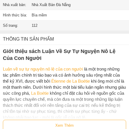
Nhà xuất bản:
Nhà Xuất Bản Đà Nẵng
Hình thức bìa:
Bìa mềm
Số trang:
112
THÔNG TIN SẢN PHẨM
Giới thiệu sách Luận Về Sự Tự Nguyện Nô Lệ
Của Con Người
Luận về sự tự nguyện nô lệ của con người
là một trong những
tác phẩm chính trị táo bạo và có ảnh hưởng sâu rộng nhất của
thế kỷ XVI, được viết bởi
Étienne de La Boétie
khi ông mới chỉ là
một thanh niên. Dưới hình thức một bài tiểu luận ngắn nhưng giàu
sức công phá,
La Boétie
không chỉ đặt câu hỏi về nguồn gốc của
quyền lực chuyên chế, mà còn đưa ra một trong những lập luận
thách thức nhất đối với nền tảng của sự cai trị: nếu kẻ thống trị
chỉ tồn tại nhờ sự phục tùng, thì chính sự phục tùng ấy - chứ
không phải bạo lực - mới là gốc rễ của nô lệ.
Xem Thêm
Điều làm cho tác phẩm này trở nên độc đáo không chỉ ở tư