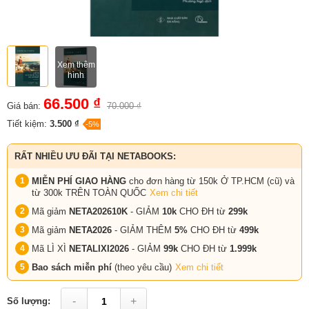
Xem thêm
hình
66.500 ₫
Giá bán:
70.000 ₫
Tiết kiệm:
3.500 ₫
-5%
RẤT NHIỀU ƯU ĐÃI TẠI NETABOOKS:
MIỄN PHÍ GIAO HÀNG
cho đơn hàng từ 150k Ở TP.HCM (cũ) và
từ 300k TRÊN TOÀN QUỐC
Xem chi tiết
Mã giảm
NETA202610K
- GIẢM
10k
CHO ĐH từ
299k
Mã giảm
NETA2026
- GIẢM THÊM
5%
CHO ĐH từ
499k
Mã LÌ XÌ
NETALIXI2026
- GIẢM
99k
CHO
ĐH từ
1.999k
Bao sách miễn phí
(theo yêu cầu)
Xem chi tiết
-
+
Số lượng: