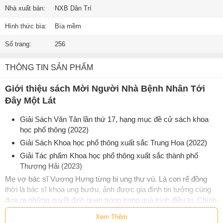
Nhà xuất bản:
NXB Dân Trí
Hình thức bìa:
Bìa mềm
Số trang:
256
THÔNG TIN SẢN PHẨM
Giới thiệu sách Mời Người Nhà Bệnh Nhân Tới
Đây Một Lát
Giải Sách Văn Tân lần thứ 17, hạng mục đề cử sách khoa
học phổ thông (2022)
Giải Sách Khoa học phổ thông xuất sắc Trung Hoa (2022)
Giải Tác phẩm Khoa học phổ thông xuất sắc thành phố
Thượng Hải (2023)
Mẹ vợ bác sĩ Vương Hưng từng bị ung thư vú. Là con rể đồng
thời là bác sĩ khoa ung bướu, ảnh được gia đình tin tưởng cùng
đưa ra những quyết định quan trọng trong quá trình điều trị. Chính
trải nghiệm kép - vừa là bác sĩ vừa là bệnh nhân - đã giúp anh
Xem Thêm
viết nên
Mời người nhà bệnh nhân tới đây một lát
, một cuốn sách