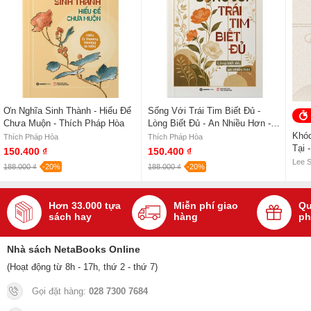
Bác sĩ đang nghĩ gì vậy?
Tiếng nói của phổi
Bút ký của quái y
Ngoại khoa tuyến ức (bản tiếng Anh)
Xem tất cả sách của tác giả Bác sĩ Vương Hưng
Ơn Nghĩa Sinh Thành - Hiểu Để
Sống Với Trái Tim Biết Đủ -
Sách
Mời Người Nhà Bệnh Nhân Tới Đây Một Lát
của tác giả
Bác
Chưa Muộn - Thích Pháp Hòa
Lòng Biết Đủ - An Nhiều Hơn -
sĩ Vương Hưng
, có bán tại Nhà sách online NetaBooks với ưu đãi
Thích Pháp Hòa
Khóc
Thích Pháp Hòa
Thích Pháp Hòa
Bao sách miễn phí và Gian hàng NetaBooks tại Tiki với ưu đãi Bao
Tại 
150.400 ₫
150.400 ₫
sách miễn phí và tặng Bookmark
Lee 
188.000 ₫
-20%
188.000 ₫
-20%
Hơn 33.000 tựa
Miễn phí giao
Qu
sách hay
hàng
ph
Nhà sách NetaBooks Online
(Hoạt động từ 8h - 17h, thứ 2 - thứ 7)
Gọi đặt hàng:
028 7300 7684