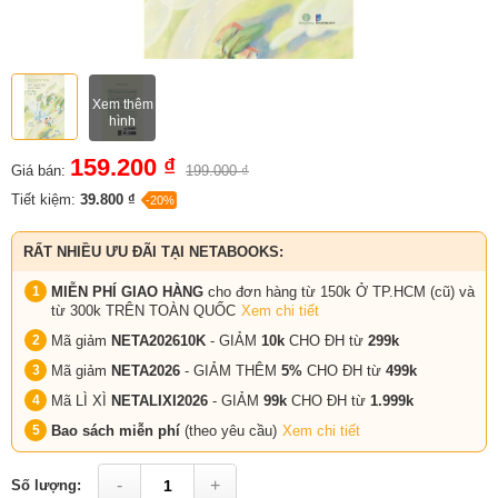
Xem thêm
hình
159.200 ₫
Giá bán:
199.000 ₫
Tiết kiệm:
39.800 ₫
-20%
RẤT NHIỀU ƯU ĐÃI TẠI NETABOOKS:
MIỄN PHÍ GIAO HÀNG
cho đơn hàng từ 150k Ở TP.HCM (cũ) và
từ 300k TRÊN TOÀN QUỐC
Xem chi tiết
Mã giảm
NETA202610K
- GIẢM
10k
CHO ĐH từ
299k
Mã giảm
NETA2026
- GIẢM THÊM
5%
CHO ĐH từ
499k
Mã LÌ XÌ
NETALIXI2026
- GIẢM
99k
CHO
ĐH từ
1.999k
Bao sách miễn phí
(theo yêu cầu)
Xem chi tiết
-
+
Số lượng: