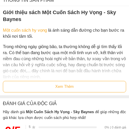
THÔNG TIN SẢN PHẨM
Giới thiệu sách Một Cuốn Sách Hy Vọng - Sky
Baynes
Một cuốn sách hy vọng
là ánh sáng dẫn đường cho bạn bước ra
khỏi nơi tăm tối.
Trong những ngày giông bão, ta thường không dễ gì tìm thấy lối
ra. Có thể bạn đang bước qua một mối tình vụn vỡ, kết thân với
niềm đau cùng những hoài nghi về bản thân, tự xoay vần trong vô
vàn câu hỏi về ý nghĩa cuộc sống, hay đang chuẩn bị trước sóng
gió cuộc đời,... đây chính là nơi để bạn bắt đầu hành trình chữa
lành của riêng mình.
Xem Thêm
Một cuốn sách tập hợp những chiêm nghiệm nhẹ nhàng về hy
vọng, chữa lành và hành trình trưởng thành nội tâm. Thông qua
những suy tư và lời nhắn gửi giản dị, ta học được cách chấp
ĐÁNH GIÁ CỦA ĐỘC GIẢ
nhận cảm xúc, đối diện khó khăn, buông bỏ so sánh và nuôi
dưỡng giá trị bản thân, tìm thấy ánh sáng trong nghịch cảnh, trân
Hãy đánh giá
Một Cuốn Sách Hy Vọng - Sky Baynes
để giúp những độc
trọng hiện tại và từng bước kiến tạo một cuộc sống bình an, ý
giả khác lựa chọn được cuốn sách phù hợp nhất!
nghĩa. Cuốn sách này sẽ chỉ đường dẫn lối cho bạn đến nơi cầu
5
0% | 0 đánh giá