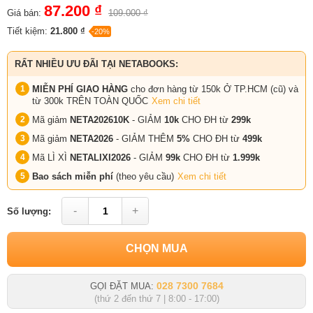
87.200 ₫
Giá bán:
109.000 ₫
Tiết kiệm:
21.800 ₫
-20%
RẤT NHIỀU ƯU ĐÃI TẠI NETABOOKS:
MIỄN PHÍ GIAO HÀNG
cho đơn hàng từ 150k Ở TP.HCM (cũ) và
từ 300k TRÊN TOÀN QUỐC
Xem chi tiết
Mã giảm
NETA202610K
- GIẢM
10k
CHO ĐH từ
299k
Mã giảm
NETA2026
- GIẢM THÊM
5%
CHO ĐH từ
499k
Mã LÌ XÌ
NETALIXI2026
- GIẢM
99k
CHO
ĐH từ
1.999k
Bao sách miễn phí
(theo yêu cầu)
Xem chi tiết
-
+
Số lượng:
CHỌN MUA
028 7300 7684
GỌI ĐẶT MUA:
(thứ 2 đến thứ 7 | 8:00 - 17:00)