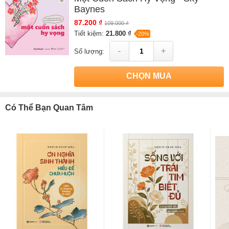
Baynes
87.200 ₫
109.000 ₫
Tiết kiệm:
21.800 ₫
-20%
-
+
Số lượng:
CHỌN MUA
Có Thể Bạn Quan Tâm