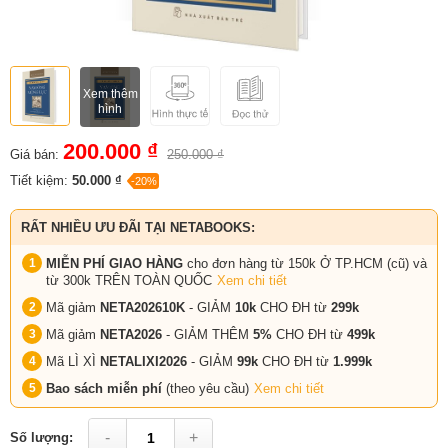
Xem thêm
hình
200.000 ₫
Giá bán:
250.000 ₫
Tiết kiệm:
50.000 ₫
-20%
RẤT NHIỀU ƯU ĐÃI TẠI NETABOOKS:
MIỄN PHÍ GIAO HÀNG
cho đơn hàng từ 150k Ở TP.HCM (cũ) và
từ 300k TRÊN TOÀN QUỐC
Xem chi tiết
Mã giảm
NETA202610K
- GIẢM
10k
CHO ĐH từ
299k
Mã giảm
NETA2026
- GIẢM THÊM
5%
CHO ĐH từ
499k
Mã LÌ XÌ
NETALIXI2026
- GIẢM
99k
CHO
ĐH từ
1.999k
Bao sách miễn phí
(theo yêu cầu)
Xem chi tiết
-
+
Số lượng: