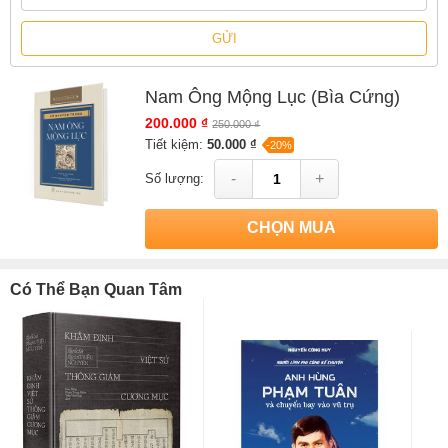
GỬI
Nam Ông Mộng Lục (Bìa Cứng)
200.000 ₫
250.000 ₫
Tiết kiệm:
50.000 ₫
-20%
-
+
Số lượng:
CHỌN MUA
Có Thể Bạn Quan Tâm