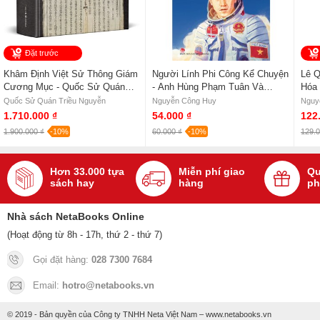
Đặt trước
Khâm Định Việt Sử Thông Giám
Người Lính Phi Công Kể Chuyện
Lê Q
Cương Mục - Quốc Sử Quán
- Anh Hùng Phạm Tuân Và
Hóa 
Triều Nguyễn (Bìa Cứng)
Chuyến Bay Vào Vũ Trụ -
Quốc Sử Quán Triều Nguyễn
Nguyễn Công Huy
Nguy
Nguyễn Công Huy
1.710.000 ₫
54.000 ₫
122
1.900.000 ₫
-10%
60.000 ₫
-10%
129.0
Hơn 33.000 tựa
Miễn phí giao
Qu
sách hay
hàng
ph
Nhà sách NetaBooks Online
(Hoạt động từ 8h - 17h, thứ 2 - thứ 7)
Gọi đặt hàng:
028 7300 7684
Email:
hotro@netabooks.vn
© 2019 - Bản quyền của Công ty TNHH Neta Việt Nam – www.netabooks.vn