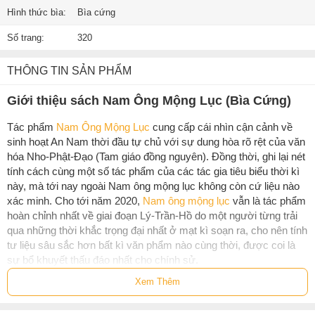
Hình thức bìa:
Bìa cứng
Số trang:
320
THÔNG TIN SẢN PHẨM
Giới thiệu sách Nam Ông Mộng Lục (Bìa Cứng)
Tác phẩm
Nam Ông Mộng Lục
cung cấp cái nhìn cận cảnh về
sinh hoạt An Nam thời đầu tự chủ với sự dung hòa rõ rệt của văn
hóa Nho-Phật-Đạo (Tam giáo đồng nguyên). Đồng thời, ghi lại nét
tính cách cùng một số tác phẩm của các tác gia tiêu biểu thời kì
này, mà tới nay ngoài Nam ông mộng lục không còn cứ liệu nào
xác minh. Cho tới năm 2020,
Nam ông mộng lục
vẫn là tác phẩm
hoàn chỉnh nhất về giai đoạn Lý-Trần-Hồ do một người từng trải
qua những thời khắc trọng đại nhất ở mạt kì soạn ra, cho nên tính
tư liệu sâu sắc hơn bất kì văn phẩm nào cùng thời, được coi là
sự bổ khuyết thấu đáo nhất cho chính sử.
Xem Thêm
Cuốn sách là một tập ghi chép về các mẩu chuyện
"người thiện"
,
"người tài"
của đất nước Đại Việt. Những mẩu chuyện này được
hồi ức lại như là một giấc mơ về dĩ vãng của Hồ Nguyên Trừng.