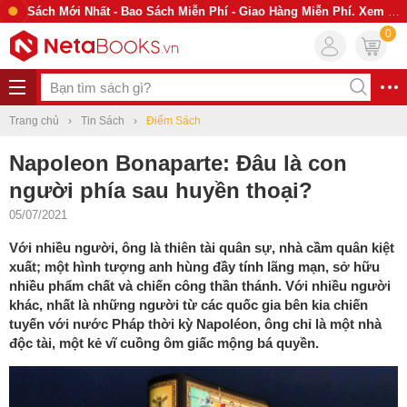
Sách Mới Nhất - Bao Sách Miễn Phí - Giao Hàng Miễn Phí. Xem Ngay
0
Trang chủ
Tin Sách
Điểm Sách
Napoleon Bonaparte: Đâu là con
người phía sau huyền thoại?
05/07/2021
Với nhiều người, ông là thiên tài quân sự, nhà cầm quân kiệt
xuất; một hình tượng anh hùng đầy tính lãng mạn, sở hữu
nhiều phẩm chất và chiến công thần thánh. Với nhiều người
khác, nhất là những người từ các quốc gia bên kia chiến
tuyến với nước Pháp thời kỳ Napoléon, ông chỉ là một nhà
độc tài, một kẻ vĩ cuồng ôm giấc mộng bá quyền.