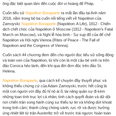
ông đặc biệt quan tâm đến cuộc đời vị hoàng đế Pháp.
Cuốn tiểu sử
Napoléon Bonaparte
ra mắt lần đầu tại Anh năm
2018, nằm trong bộ ba cuốn nổi tiếng viết về Napoléon của
Zamoyski:
Napoléon Bonaparte
(Napoléon: A Life), 1812 - Chiến
dịch chết chóc của Napoléon ở Moscow (1812 - Napoleon’s Fatal
March on Moscow), và Nghi lễ hòa bình - Sự sụp đổ của đế chế
Napoléon và Hội nghị Vienna (Rites of Peace - The Fall of
Napoleon and the Congress of Vienna).
Cuốn sách 44 chương đem đến cho người đọc tiểu sử sống động
và toàn vẹn của Napoléon, từ khi còn là một cậu bé sinh ra trên
đảo Corsica hẻo lánh, đến khi qua đời đơn độc trên đảo St.
Helena.
Napoléon Bonaparte
,
qua cách kể chuyện đầy thuyết phục và
không thiếu chứng cứ của Adam Zamoyski, trước hết cũng là
một con người với đầy đủ hỉ nộ ái ố; tài năng quân sự đi kèm
những toan tính trục lợi cá nhân; tính cách quyết đoán và dữ dội
nơi chiến trận song hành cùng sự thiếu tự tin và không dứt khoát
trong tình cảm; thành công chóng vánh, rực rỡ và được hưởng
ứng nhiệt liệt từ trận Austerlitz trở về trước trái ngược hoàn toàn