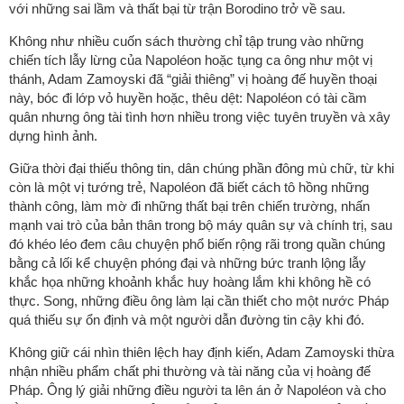
với những sai lầm và thất bại từ trận Borodino trở về sau.
Không như nhiều cuốn sách thường chỉ tập trung vào những
chiến tích lẫy lừng của Napoléon hoặc tụng ca ông như một vị
thánh, Adam Zamoyski đã “giải thiêng” vị hoàng đế huyền thoại
này, bóc đi lớp vỏ huyền hoặc, thêu dệt: Napoléon có tài cầm
quân nhưng ông tài tình hơn nhiều trong việc tuyên truyền và xây
dựng hình ảnh.
Giữa thời đại thiếu thông tin, dân chúng phần đông mù chữ, từ khi
còn là một vị tướng trẻ, Napoléon đã biết cách tô hồng những
thành công, làm mờ đi những thất bại trên chiến trường, nhấn
mạnh vai trò của bản thân trong bộ máy quân sự và chính trị, sau
đó khéo léo đem câu chuyện phổ biến rộng rãi trong quần chúng
bằng cả lối kể chuyện phóng đại và những bức tranh lộng lẫy
khắc họa những khoảnh khắc huy hoàng lắm khi không hề có
thực. Song, những điều ông làm lại cần thiết cho một nước Pháp
quá thiếu sự ổn định và một người dẫn đường tin cậy khi đó.
Không giữ cái nhìn thiên lệch hay định kiến, Adam Zamoyski thừa
nhận nhiều phẩm chất phi thường và tài năng của vị hoàng đế
Pháp. Ông lý giải những điều người ta lên án ở Napoléon và cho