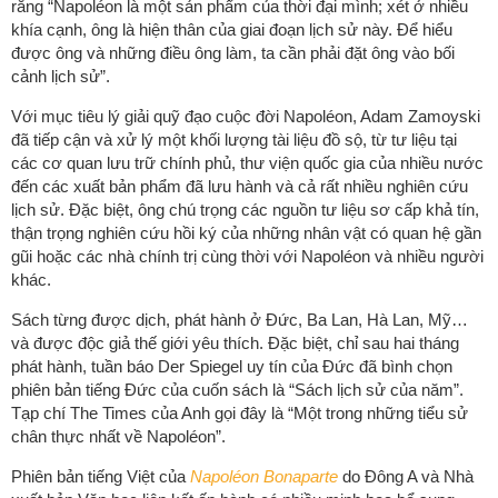
rằng “Napoléon là một sản phẩm của thời đại mình; xét ở nhiều
khía cạnh, ông là hiện thân của giai đoạn lịch sử này. Để hiểu
được ông và những điều ông làm, ta cần phải đặt ông vào bối
cảnh lịch sử”.
Với mục tiêu lý giải quỹ đạo cuộc đời Napoléon, Adam Zamoyski
đã tiếp cận và xử lý một khối lượng tài liệu đồ sộ, từ tư liệu tại
các cơ quan lưu trữ chính phủ, thư viện quốc gia của nhiều nước
đến các xuất bản phẩm đã lưu hành và cả rất nhiều nghiên cứu
lịch sử. Đặc biệt, ông chú trọng các nguồn tư liệu sơ cấp khả tín,
thận trọng nghiên cứu hồi ký của những nhân vật có quan hệ gần
gũi hoặc các nhà chính trị cùng thời với Napoléon và nhiều người
khác.
Sách từng được dịch, phát hành ở Đức, Ba Lan, Hà Lan, Mỹ…
và được độc giả thế giới yêu thích. Đặc biệt, chỉ sau hai tháng
phát hành, tuần báo Der Spiegel uy tín của Đức đã bình chọn
phiên bản tiếng Đức của cuốn sách là “Sách lịch sử của năm”.
Tạp chí The Times của Anh gọi đây là “Một trong những tiểu sử
chân thực nhất về Napoléon”.
Phiên bản tiếng Việt của
Napoléon Bonaparte
do Đông A và Nhà