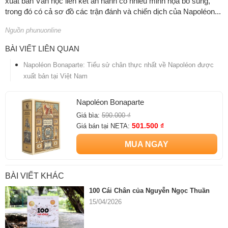
xuất bản Văn học liên kết ấn hành có nhiều minh họa bổ sung,
trong đó có cả sơ đồ các trận đánh và chiến dịch của Napoléon...
Nguồn phunuonline
BÀI VIẾT LIÊN QUAN
Napoléon Bonaparte: Tiểu sử chân thực nhất về Napoléon được
xuất bản tại Việt Nam
Napoléon Bonaparte
Giá bìa:
590.000 ₫
501.500 ₫
Giá bán tại NETA:
MUA NGAY
BÀI VIẾT KHÁC
100 Cái Chân của Nguyễn Ngọc Thuần
15/04/2026