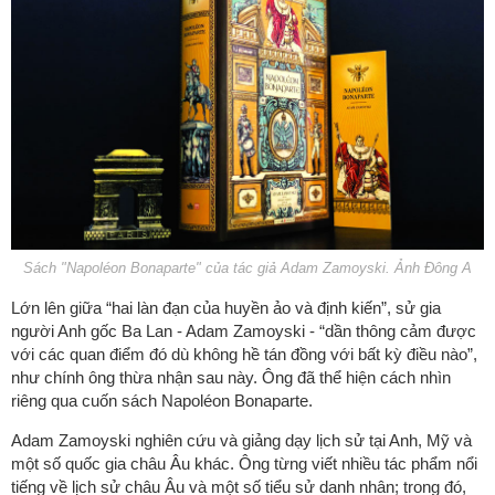
Sách "Napoléon Bonaparte" của tác giả Adam Zamoyski. Ảnh Đông A
Lớn lên giữa “hai làn đạn của huyền ảo và định kiến”, sử gia
người Anh gốc Ba Lan - Adam Zamoyski - “dần thông cảm được
với các quan điểm đó dù không hề tán đồng với bất kỳ điều nào”,
như chính ông thừa nhận sau này. Ông đã thể hiện cách nhìn
riêng qua cuốn sách Napoléon Bonaparte.
Adam Zamoyski nghiên cứu và giảng dạy lịch sử tại Anh, Mỹ và
một số quốc gia châu Âu khác. Ông từng viết nhiều tác phẩm nổi
tiếng về lịch sử châu Âu và một số tiểu sử danh nhân; trong đó,