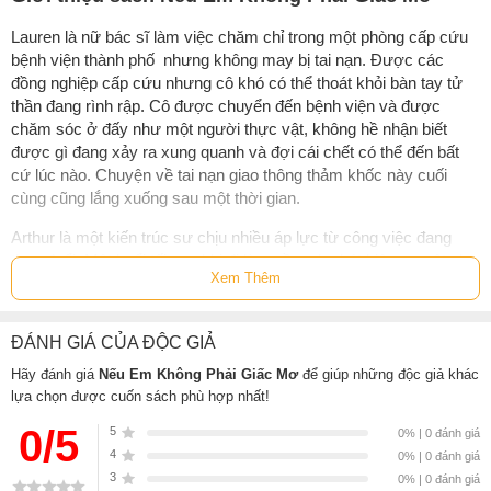
Lauren là nữ bác sĩ làm việc chăm chỉ trong một phòng cấp cứu
bệnh viện thành phố nhưng không may bị tai nạn. Được các
đồng nghiệp cấp cứu nhưng cô khó có thể thoát khỏi bàn tay tử
thần đang rình rập. Cô được chuyển đến bệnh viện và được
chăm sóc ở đấy như một người thực vật, không hề nhận biết
được gì đang xảy ra xung quanh và đợi cái chết có thể đến bất
cứ lúc nào. Chuyện về tai nạn giao thông thảm khốc này cuối
cùng cũng lắng xuống sau một thời gian.
Arthur là một kiến trúc sư chịu nhiều áp lực từ công việc đang
theo đuổi. Một buổi tối sau khi đi làm về, anh phát hiện ra một phụ
Xem Thêm
nữ núp trong tủ quần áo của mình. Đó chính là hình hài của
Lauren nhưng bản chất là một linh hồn. Arthur có may mắn nhìn
thấy được cô và có những cảm giác đụng chạm cô y như đối với
ĐÁNH GIÁ CỦA ĐỘC GIẢ
một con người thực sự. Đây là sự ngẫu nhiên thú vị do sau tai
nạn người ta đã cho thuê căn hộ cô ở và người thuê chính là
Hãy đánh giá
Nếu Em Không Phải Giấc Mơ
để giúp những độc giả khác
lựa chọn được cuốn sách phù hợp nhất!
Arthur.
0/5
5
0% | 0 đánh giá
Ban đầu, khi phát hiện ra người lạ trong nhà, Arthur không thể tin
4
0% | 0 đánh giá
được rằng, đó chỉ là một hồn ma và rất khó chịu, nhưng càng về
3
0% | 0 đánh giá
sau, anh càng có tình cảm với cô và cuối cùng thì tìm mọi cách