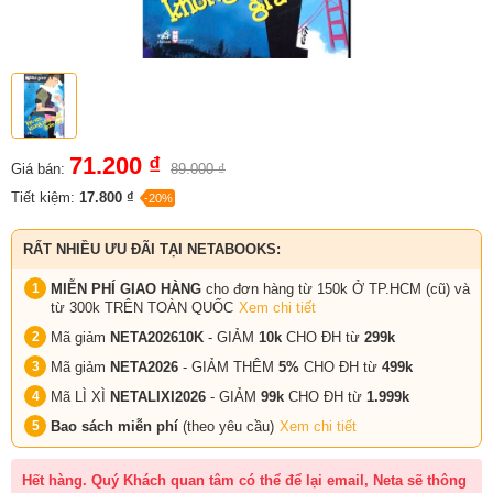
71.200 ₫
Giá bán:
89.000 ₫
Tiết kiệm:
17.800 ₫
-20%
RẤT NHIỀU ƯU ĐÃI TẠI NETABOOKS:
MIỄN PHÍ GIAO HÀNG
cho đơn hàng từ 150k Ở TP.HCM (cũ) và
từ 300k TRÊN TOÀN QUỐC
Xem chi tiết
Mã giảm
NETA202610K
- GIẢM
10k
CHO ĐH từ
299k
Mã giảm
NETA2026
- GIẢM THÊM
5%
CHO ĐH từ
499k
Mã LÌ XÌ
NETALIXI2026
- GIẢM
99k
CHO
ĐH từ
1.999k
Bao sách miễn phí
(theo yêu cầu)
Xem chi tiết
Hết hàng. Quý Khách quan tâm có thể để lại email, Neta sẽ thông