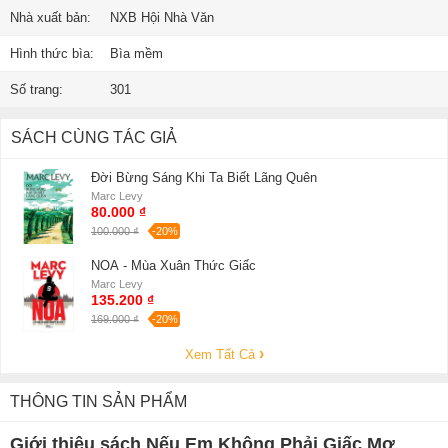
Nhà xuất bản:
NXB Hội Nhà Văn
Hình thức bìa:
Bìa mềm
Số trang:
301
SÁCH CÙNG TÁC GIẢ
Đời Bừng Sáng Khi Ta Biết Lãng Quên
Marc Levy
80.000 ₫
100.000 ₫
-20%
NOA - Mùa Xuân Thức Giấc
Marc Levy
135.200 ₫
169.000 ₫
-20%
Xem Tất Cả
THÔNG TIN SẢN PHẨM
Giới thiệu sách Nếu Em Không Phải Giấc Mơ