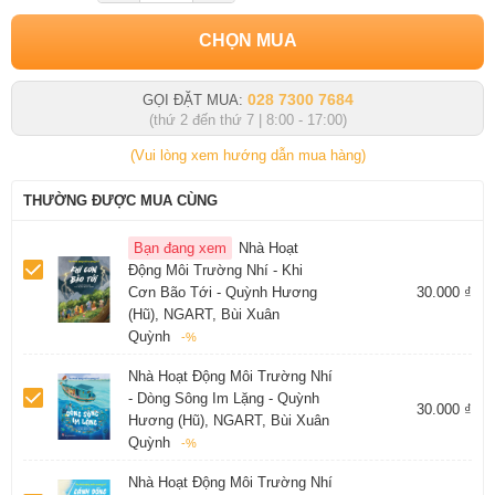
CHỌN MUA
028 7300 7684
GỌI ĐẶT MUA:
(thứ 2 đến thứ 7 | 8:00 - 17:00)
(Vui lòng xem hướng dẫn mua hàng)
THƯỜNG ĐƯỢC MUA CÙNG
Bạn đang xem
Nhà Hoạt
Động Môi Trường Nhí - Khi
Cơn Bão Tới - Quỳnh Hương
30.000 ₫
(Hũ), NGART, Bùi Xuân
Quỳnh
-%
Nhà Hoạt Động Môi Trường Nhí
- Dòng Sông Im Lặng - Quỳnh
30.000 ₫
Hương (Hũ), NGART, Bùi Xuân
Quỳnh
-%
Nhà Hoạt Động Môi Trường Nhí