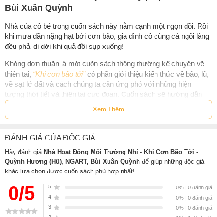
Bùi Xuân Quỳnh
Nhà của cô bé trong cuốn sách này nằm cạnh một ngọn đồi. Rồi
khi mưa dần nặng hạt bởi cơn bão, gia đình cô cùng cả ngôi làng
đều phải di dời khi quả đồi sụp xuống!
Không đơn thuần là một cuốn sách thông thường kể chuyện về
thiên tai,
“Khi cơn bão tới”
có phần giới thiệu kiến thức về bão, lũ,
về sạt lở đất và cách chúng ta cần ứng phó với những hiện
tượng thời tiết và thiên tai cực đoan. Cuốn sách sẽ hướng dẫn
cho các em cách để trở thành một nhà hoạt động môi trường nhí
Xem Thêm
vô cùng tích cực!
---
ĐÁNH GIÁ CỦA ĐỘC GIẢ
Với cách tiếp cận mới mẻ, bộ sách Nhà hoạt động môi trường
Hãy đánh giá
Nhà Hoạt Động Môi Trường Nhí - Khi Cơn Bão Tới -
nhí sẽ giúp các bạn nhỏ hiểu thêm về những tác động của biến
Quỳnh Hương (Hũ), NGART, Bùi Xuân Quỳnh
để giúp những độc giả
đổi khí hậu, các hiện tượng thời tiết cực đoan đối với đời sống,
khác lựa chọn được cuốn sách phù hợp nhất!
cũng như những vấn đề ô nhiễm môi trường đáng báo động. Mỗi
0/5
5
0% | 0 đánh giá
câu chuyện nhỏ gửi gắm thông điệp giản dị và ý nghĩa: Bằng
4
0% | 0 đánh giá
chính hành động của mình, các bạn nhỏ có thể trở thành những
3
0% | 0 đánh giá
nhà hoạt động vì môi trường xuất sắc!
2