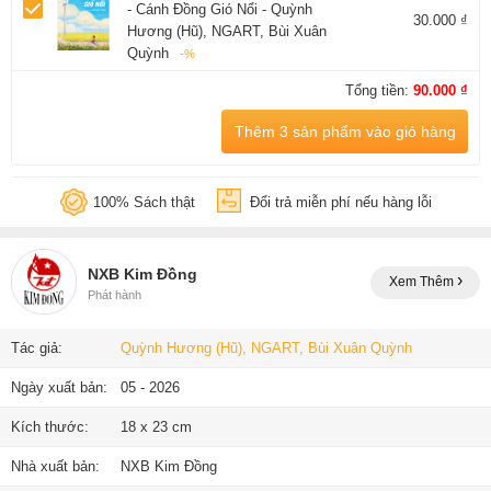
- Cánh Đồng Gió Nổi - Quỳnh
30.000 ₫
Hương (Hũ), NGART, Bùi Xuân
Quỳnh
-%
Tổng tiền:
90.000 ₫
Thêm 3 sản phẩm vào giỏ hàng
100% Sách thật
Đổi trả miễn phí nếu hàng lỗi
NXB Kim Đồng
Xem Thêm
Phát hành
Tác giả:
Quỳnh Hương (Hũ), NGART, Bùi Xuân Quỳnh
Ngày xuất bản:
05 - 2026
Kích thước:
18 x 23 cm
Nhà xuất bản:
NXB Kim Đồng