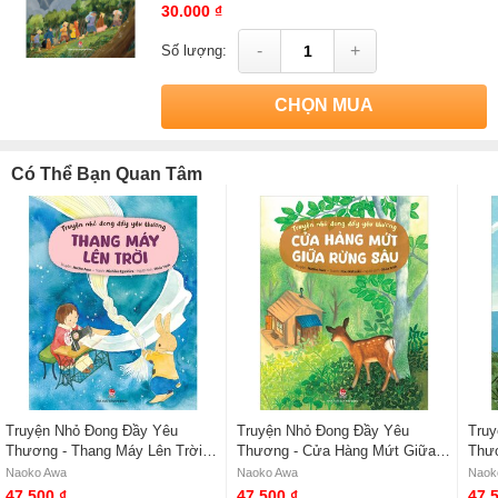
30.000 ₫
-
+
Số lượng:
CHỌN MUA
Có Thể Bạn Quan Tâm
Truyện Nhỏ Đong Đầy Yêu
Truyện Nhỏ Đong Đầy Yêu
Truy
Thương - Thang Máy Lên Trời -
Thương - Cửa Hàng Mứt Giữa
Thươ
Naoko Awa
Rừng Sâu - Naoko Awa
Cung
Naoko Awa
Naoko Awa
Naok
47.500 ₫
47.500 ₫
47.