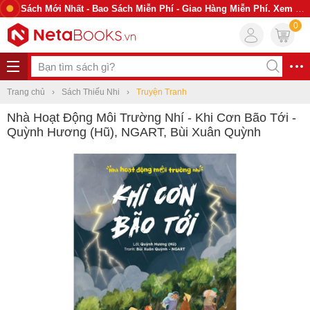
Sách Mới Nhất - Bao Sách Miễn Phí - Giao Hàng Miễn Phí. Xem Ngay
0
Trang chủ
Sách Thiếu Nhi
Truyện Tranh
Nhà Hoạt Động Môi Trường Nhí - Khi Cơn Bão Tới -
Quỳnh Hương (Hũ), NGART, Bùi Xuân Quỳnh