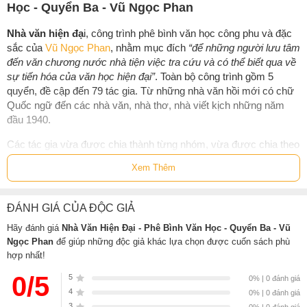
Học - Quyển Ba - Vũ Ngọc Phan
Nhà văn hiện đạ
i, công trình phê bình văn học công phu và đặc
sắc của
Vũ Ngọc Phan
, nhằm mục đích
“để những người lưu tâm
đến văn chương nước nhà tiện việc tra cứu và có thể biết qua về
sự tiến hóa của văn học hiện đại”
. Toàn bộ công trình gồm 5
quyển, đề cập đến 79 tác gia. Từ những nhà văn hồi mới có chữ
Quốc ngữ đến các nhà văn, nhà thơ, nhà viết kịch những năm
đầu 1940.
Các tác gia vừa được chia thành từng nhóm, vừa được chia theo
thể loại văn chương một cách khoa học, rất dễ cho việc học tập
Xem Thêm
và tra cứu.
Nhà văn hiện đại - Quyển ba viết về:
ĐÁNH GIÁ CỦA ĐỘC GIẢ
Những nhà viết bút ký
Hãy đánh giá
Nhà Văn Hiện Đại - Phê Bình Văn Học - Quyển Ba - Vũ
Những nhà viết lịch sử ký sự và truyện ký
Ngọc Phan
để giúp những độc giả khác lựa chọn được cuốn sách phù
hợp nhất!
Những nhà viết phóng sự
Các nhà phê bình và biên khảo
0/5
5
0% | 0 đánh giá
4
Các kịch gia
0% | 0 đánh giá
3
0% | 0 đánh giá