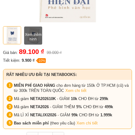
Xem thêm
hình
89.100 ₫
Giá bán:
99.000 ₫
Tiết kiệm:
9.900 ₫
-10%
RẤT NHIỀU ƯU ĐÃI TẠI NETABOOKS:
MIỄN PHÍ GIAO HÀNG
cho đơn hàng từ 150k Ở TP.HCM (cũ) và
từ 300k TRÊN TOÀN QUỐC
Xem chi tiết
Mã giảm
NETA202610K
- GIẢM
10k
CHO ĐH từ
299k
Mã giảm
NETA2026
- GIẢM THÊM
5%
CHO ĐH từ
499k
Mã LÌ XÌ
NETALIXI2026
- GIẢM
99k
CHO
ĐH từ
1.999k
Bao sách miễn phí
(theo yêu cầu)
Xem chi tiết