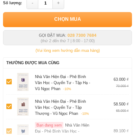
-
+
Số lượng:
CHỌN MUA
028 7300 7684
GỌI ĐẶT MUA:
(thứ 2 đến thứ 7 | 8:00 - 17:00)
(Vui lòng xem hướng dẫn mua hàng)
THƯỜNG ĐƯỢC MUA CÙNG
Nhà Văn Hiện Đại - Phê Bình
63.000 ₫
Văn Học - Quyển Tư - Tập Hạ -
70.000 ₫
Vũ Ngọc Phan
-10%
Nhà Văn Hiện Đại - Phê Bình
58.500 ₫
Văn Học - Quyển Tư - Tập
65.000 ₫
Thượng - Vũ Ngọc Phan
-10%
Bạn đang xem
Nhà Văn Hiện
89.100 ₫
Đại - Phê Bình Văn Học -