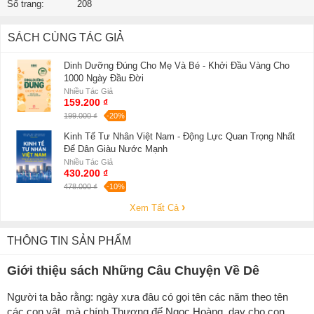
Số trang:
208
SÁCH CÙNG TÁC GIẢ
Dinh Dưỡng Đúng Cho Mẹ Và Bé - Khởi Đầu Vàng Cho
1000 Ngày Đầu Đời
Nhiều Tác Giả
159.200 ₫
199.000 ₫
-20%
Kinh Tế Tư Nhân Việt Nam - Động Lực Quan Trọng Nhất
Để Dân Giàu Nước Mạnh
Nhiều Tác Giả
430.200 ₫
478.000 ₫
-10%
Xem Tất Cả
THÔNG TIN SẢN PHẨM
Giới thiệu sách Những Câu Chuyện Về Dê
Người ta bảo rằng: ngày xưa đâu có gọi tên các năm theo tên
các con vật, mà chính Thượng đế Ngọc Hoàng, dạy cho con