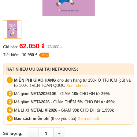
62.050 ₫
Giá bán:
73.000 ₫
Tiết kiệm:
10.950 ₫
-15%
RẤT NHIỀU ƯU ĐÃI TẠI NETABOOKS:
MIỄN PHÍ GIAO HÀNG
cho đơn hàng từ 150k Ở TP.HCM (cũ) và
từ 300k TRÊN TOÀN QUỐC
Xem chi tiết
Mã giảm
NETA202610K
- GIẢM
10k
CHO ĐH từ
299k
Mã giảm
NETA2026
- GIẢM THÊM
5%
CHO ĐH từ
499k
Mã LÌ XÌ
NETALIXI2026
- GIẢM
99k
CHO
ĐH từ
1.999k
Bao sách miễn phí
(theo yêu cầu)
Xem chi tiết
-
+
Số lượng: