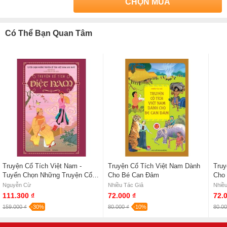
CHỌN MUA
Có Thể Bạn Quan Tâm
Truyện Cổ Tích Việt Nam -
Truyện Cổ Tích Việt Nam Dành
Truy
Tuyển Chọn Những Truyện Cổ
Cho Bé Can Đảm
Cho 
Tích Việt Nam Hay Nhất
Nguyễn Cừ
Nhiều Tác Giả
Nhiều
111.300 ₫
72.000 ₫
72.
159.000 ₫
-30%
80.000 ₫
-10%
80.00