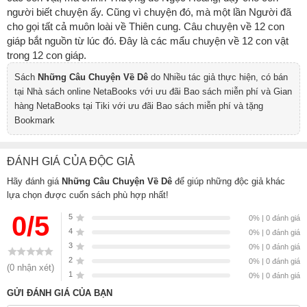
người biết chuyện ấy. Cũng vì chuyện đó, mà một lần Người đã
cho gọi tất cả muôn loài về Thiên cung. Câu chuyện về 12 con
giáp bắt nguồn từ lúc đó. Đây là các mẩu chuyện về 12 con vật
trong 12 con giáp.
Sách
Những Câu Chuyện Về Dê
do Nhiều tác giả thực hiện, có bán
tại Nhà sách online NetaBooks với ưu đãi Bao sách miễn phí và Gian
hàng NetaBooks tại Tiki với ưu đãi Bao sách miễn phí và tặng
Bookmark
ĐÁNH GIÁ CỦA ĐỘC GIẢ
Hãy đánh giá
Những Câu Chuyện Về Dê
để giúp những độc giả khác
lựa chọn được cuốn sách phù hợp nhất!
0/5
5
0% | 0 đánh giá
4
0% | 0 đánh giá
3
0% | 0 đánh giá
2
0% | 0 đánh giá
(0 nhận xét)
1
0% | 0 đánh giá
GỬI ĐÁNH GIÁ CỦA BẠN