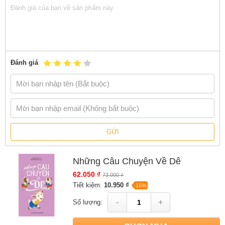
Đánh giá
GỬI
Những Câu Chuyện Về Dê
62.050 ₫
73.000 ₫
Tiết kiệm:
10.950 ₫
-15%
-
+
Số lượng: