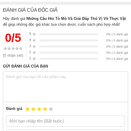
này!
ĐÁNH GIÁ CỦA ĐỘC GIẢ
Sách
Những Câu Hỏi Tò Mò Và Giải Đáp Thú Vị Về Thực Vật
của
Hãy đánh giá
Những Câu Hỏi Tò Mò Và Giải Đáp Thú Vị Về Thực Vật
tác giả
Camilla de la Bédoyère, Tim Budgen
, có bán tại Nhà sách
để giúp những độc giả khác lựa chọn được cuốn sách phù hợp nhất!
online NetaBooks với ưu đãi Bao sách miễn phí và Gian hàng
0/5
5
NetaBooks tại Tiki với ưu đãi Bao sách miễn phí và tặng Bookmark
0% | 0 đánh giá
4
0% | 0 đánh giá
3
0% | 0 đánh giá
2
0% | 0 đánh giá
(0 nhận xét)
1
0% | 0 đánh giá
GỬI ĐÁNH GIÁ CỦA BẠN
Đánh giá