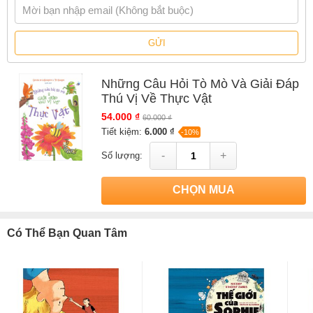
GỬI
Những Câu Hỏi Tò Mò Và Giải Đáp
Thú Vị Về Thực Vật
54.000 ₫
60.000 ₫
Tiết kiệm:
6.000 ₫
-10%
-
+
Số lượng:
CHỌN MUA
Có Thể Bạn Quan Tâm