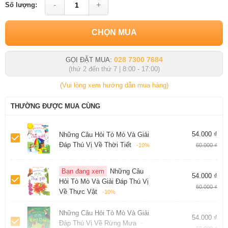
-
+
Số lượng:
CHỌN MUA
028 7300 7684
GỌI ĐẶT MUA:
(thứ 2 đến thứ 7 | 8:00 - 17:00)
(Vui lòng xem hướng dẫn mua hàng)
THƯỜNG ĐƯỢC MUA CÙNG
54.000 ₫
Những Câu Hỏi Tò Mò Và Giải
Đáp Thú Vị Về Thời Tiết
-10%
60.000 ₫
Bạn đang xem
Những Câu
54.000 ₫
Hỏi Tò Mò Và Giải Đáp Thú Vị
60.000 ₫
Về Thực Vật
-10%
Những Câu Hỏi Tò Mò Và Giải
54.000 ₫
Đáp Thú Vị Về Rừng Mưa
-