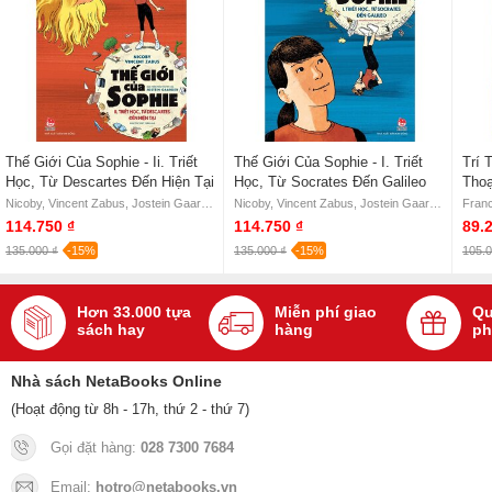
Thế Giới Của Sophie - Ii. Triết
Thế Giới Của Sophie - I. Triết
Trí 
Học, Từ Descartes Đến Hiện Tại
Học, Từ Socrates Đến Galileo
Thoạ
Triế
Nicoby, Vincent Zabus, Jostein Gaarder
Nicoby, Vincent Zabus, Jostein Gaarder
Franc
Fran
114.750 ₫
114.750 ₫
89.
Nico
135.000 ₫
-15%
135.000 ₫
-15%
105.0
Hơn 33.000 tựa
Miễn phí giao
Qu
sách hay
hàng
ph
Nhà sách NetaBooks Online
(Hoạt động từ 8h - 17h, thứ 2 - thứ 7)
Gọi đặt hàng:
028 7300 7684
Email:
hotro@netabooks.vn