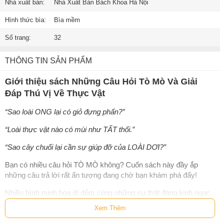
Nhà xuất bản:
Nhà Xuất Bản Bách Khoa Hà Nội
Hình thức bìa:
Bìa mềm
Số trang:
32
THÔNG TIN SẢN PHẨM
Giới thiệu sách Những Câu Hỏi Tò Mò Và Giải
Đáp Thú Vị Về Thực Vật
“Sao loài ONG lại có giỏ đựng phấn?”
“Loài thực vật nào có mùi như TẤT thối.”
“Sao cây chuối lại cần sự giúp đỡ của LOÀI DƠI?”
Bạn có nhiều câu hỏi TÒ MÒ không? Cuốn sách này đầy ắp
những câu trả lời rất ấn tượng đang chờ bạn khám phá đấy!
Nhiều hình minh họa dí dỏm cùng những sự thật đáng kinh ngạc,
giải mã mọi điều hoang dại, tuyệt vời cũng như vô cùng kỳ quặc
Xem Thêm
về thế giới THỰC VẬT, tất cả đều nằm trong cuốn sách sinh động