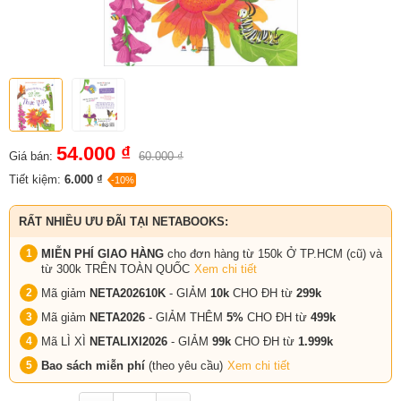
54.000 ₫
Giá bán:
60.000 ₫
Tiết kiệm:
6.000 ₫
-10%
RẤT NHIỀU ƯU ĐÃI TẠI NETABOOKS:
MIỄN PHÍ GIAO HÀNG
cho đơn hàng từ 150k Ở TP.HCM (cũ) và
từ 300k TRÊN TOÀN QUỐC
Xem chi tiết
Mã giảm
NETA202610K
- GIẢM
10k
CHO ĐH từ
299k
Mã giảm
NETA2026
- GIẢM THÊM
5%
CHO ĐH từ
499k
Mã LÌ XÌ
NETALIXI2026
- GIẢM
99k
CHO
ĐH từ
1.999k
Bao sách miễn phí
(theo yêu cầu)
Xem chi tiết