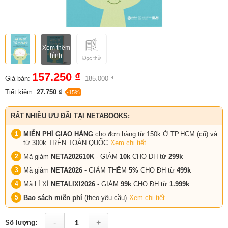
Xem thêm
hình
157.250 ₫
Giá bán:
185.000 ₫
Tiết kiệm:
27.750 ₫
-15%
RẤT NHIỀU ƯU ĐÃI TẠI NETABOOKS:
MIỄN PHÍ GIAO HÀNG
cho đơn hàng từ 150k Ở TP.HCM (cũ) và
từ 300k TRÊN TOÀN QUỐC
Xem chi tiết
Mã giảm
NETA202610K
- GIẢM
10k
CHO ĐH từ
299k
Mã giảm
NETA2026
- GIẢM THÊM
5%
CHO ĐH từ
499k
Mã LÌ XÌ
NETALIXI2026
- GIẢM
99k
CHO
ĐH từ
1.999k
Bao sách miễn phí
(theo yêu cầu)
Xem chi tiết
-
+
Số lượng: