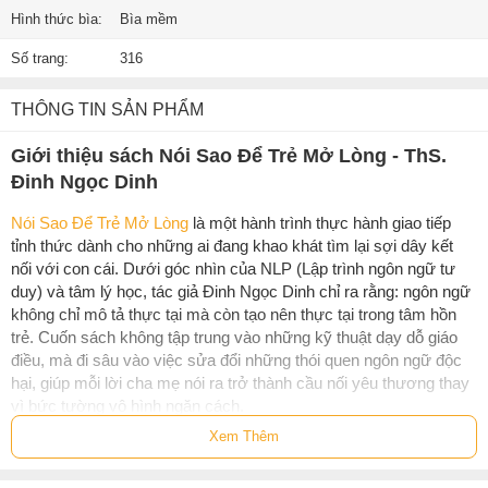
Hình thức bìa:
Bìa mềm
Số trang:
316
THÔNG TIN SẢN PHẨM
Giới thiệu sách Nói Sao Để Trẻ Mở Lòng - ThS.
Đinh Ngọc Dinh
Nói Sao Để Trẻ Mở Lòng
là một hành trình thực hành giao tiếp
tỉnh thức dành cho những ai đang khao khát tìm lại sợi dây kết
nối với con cái. Dưới góc nhìn của NLP (Lập trình ngôn ngữ tư
duy) và tâm lý học, tác giả Đinh Ngọc Dinh chỉ ra rằng: ngôn ngữ
không chỉ mô tả thực tại mà còn tạo nên thực tại trong tâm hồn
trẻ. Cuốn sách không tập trung vào những kỹ thuật dạy dỗ giáo
điều, mà đi sâu vào việc sửa đổi những thói quen ngôn ngữ độc
hại, giúp mỗi lời cha mẹ nói ra trở thành cầu nối yêu thương thay
vì bức tường vô hình ngăn cách.
Xem Thêm
Cuốn sách được cấu trúc khoa học, giúp cha mẹ dễ dàng nhận
diện và thực hành chuyển hóa: