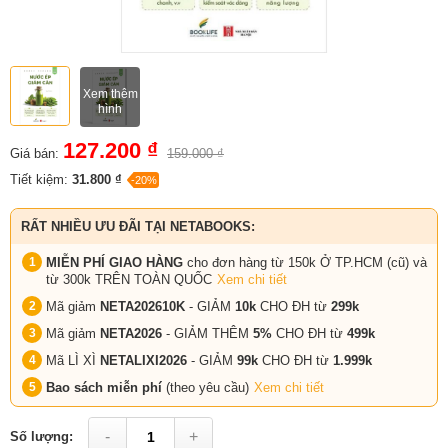
Xem thêm
hình
127.200 ₫
Giá bán:
159.000 ₫
Tiết kiệm:
31.800 ₫
-20%
RẤT NHIỀU ƯU ĐÃI TẠI NETABOOKS:
MIỄN PHÍ GIAO HÀNG
cho đơn hàng từ 150k Ở TP.HCM (cũ) và
từ 300k TRÊN TOÀN QUỐC
Xem chi tiết
Mã giảm
NETA202610K
- GIẢM
10k
CHO ĐH từ
299k
Mã giảm
NETA2026
- GIẢM THÊM
5%
CHO ĐH từ
499k
Mã LÌ XÌ
NETALIXI2026
- GIẢM
99k
CHO
ĐH từ
1.999k
Bao sách miễn phí
(theo yêu cầu)
Xem chi tiết
-
+
Số lượng: