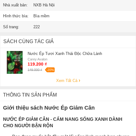
Nhà xuất bản:
NXB Hà Nội
Hình thức bìa:
Bìa mềm
Số trang:
222
SÁCH CÙNG TÁC GIẢ
Nước Ép Tươi Xanh Thải Độc Chữa Lành
Carey Avalon
119.200 ₫
149.000 ₫
-20%
Xem Tất Cả
THÔNG TIN SẢN PHẨM
Giới thiệu sách Nước Ép Giảm Cân
NƯỚC ÉP GIẢM CÂN - CẨM NANG SỐNG XANH DÀNH
CHO NGƯỜI BẬN RỘN