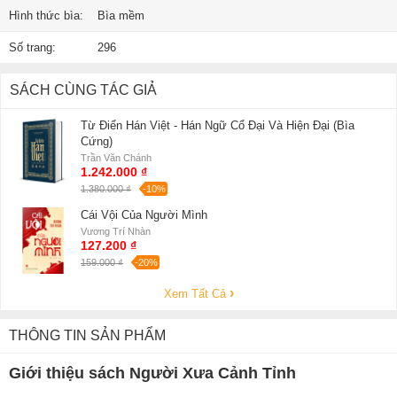
Hình thức bìa:
Bìa mềm
Số trang:
296
SÁCH CÙNG TÁC GIẢ
Từ Điển Hán Việt - Hán Ngữ Cổ Đại Và Hiện Đại (Bìa
Cứng)
Trần Văn Chánh
1.242.000 ₫
1.380.000 ₫
-10%
Cái Vội Của Người Mình
Vương Trí Nhàn
127.200 ₫
159.000 ₫
-20%
Xem Tất Cả
THÔNG TIN SẢN PHẨM
Giới thiệu sách Người Xưa Cảnh Tỉnh