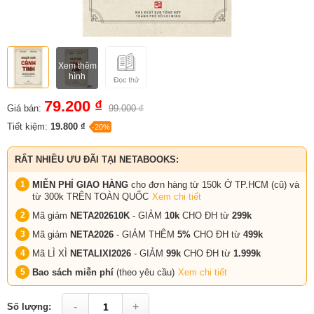
Xem thêm
hình
79.200 ₫
Giá bán:
99.000 ₫
Tiết kiệm:
19.800 ₫
-20%
RẤT NHIỀU ƯU ĐÃI TẠI NETABOOKS:
MIỄN PHÍ GIAO HÀNG
cho đơn hàng từ 150k Ở TP.HCM (cũ) và
từ 300k TRÊN TOÀN QUỐC
Xem chi tiết
Mã giảm
NETA202610K
- GIẢM
10k
CHO ĐH từ
299k
Mã giảm
NETA2026
- GIẢM THÊM
5%
CHO ĐH từ
499k
Mã LÌ XÌ
NETALIXI2026
- GIẢM
99k
CHO
ĐH từ
1.999k
Bao sách miễn phí
(theo yêu cầu)
Xem chi tiết
-
+
Số lượng: