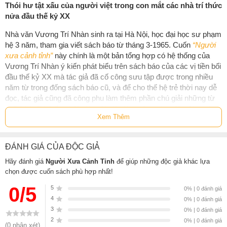
Thói hư tật xấu của người việt trong con mắt các nhà trí thức
nửa đầu thế kỷ XX
Nhà văn Vương Trí Nhàn sinh ra tại Hà Nội, học đại học sư phạm
hệ 3 năm, tham gia viết sách báo từ tháng 3-1965. Cuốn
“Người
xưa cảnh tỉnh”
này chính là một bản tổng hợp có hệ thống của
Vương Trí Nhàn ý kiến phát biểu trên sách báo của các vị tiền bối
đầu thế kỷ XX mà tác giả đã cố công sưu tập được trong nhiều
năm từ trong đống sách báo cũ, và để cho thế hệ trẻ thời nay dễ
đọc, tác giả cũng đã công phu làm thêm phần chú giải những từ
ngữ khó. Có thể coi đây là một việc làm công phu, độc đáo, góp
Xem Thêm
phần rất lớn vào việc
“xét tật mình”
, mà người Việt thời nay, đặc
biệt thế hệ trẻ có quan tâm tới tiền đồ dân tộc, nên coi là một tập
cẩm nang xây dựng đất nước, trong tinh thần tham khảo học hỏi
ĐÁNH GIÁ CỦA ĐỘC GIẢ
của người xưa.
Hãy đánh giá
Người Xưa Cảnh Tỉnh
để giúp những độc giả khác lựa
Ngoài ra trong phần II của cuốn sách này có thêm bài viết
“Tổng
chọn được cuốn sách phù hợp nhất!
thuật thói hư tật xấu người Việt”
của tác giả Trần Văn Chánh, như
0/5
5
0% | 0 đánh giá
một cách bổ sung cho đề tài
“Người xưa cảnh tỉnh”
. Cuốn sách
4
0% | 0 đánh giá
này sẽ giúp ích rất nhiều cho thế hệ trẻ hôm nay trong việc nhận
3
0% | 0 đánh giá
thức lại một cách chính xác về những ưu khuyết điểm của dân
2
0% | 0 đánh giá
tộc mình, có phần khác hơn những gì họ đã từng được học trong
(0 nhận xét)