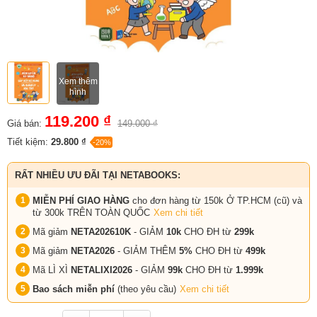
Xem thêm
hình
119.200 ₫
Giá bán:
149.000 ₫
Tiết kiệm:
29.800 ₫
-20%
RẤT NHIỀU ƯU ĐÃI TẠI NETABOOKS:
MIỄN PHÍ GIAO HÀNG
cho đơn hàng từ 150k Ở TP.HCM (cũ) và
từ 300k TRÊN TOÀN QUỐC
Xem chi tiết
Mã giảm
NETA202610K
- GIẢM
10k
CHO ĐH từ
299k
Mã giảm
NETA2026
- GIẢM THÊM
5%
CHO ĐH từ
499k
Mã LÌ XÌ
NETALIXI2026
- GIẢM
99k
CHO
ĐH từ
1.999k
Bao sách miễn phí
(theo yêu cầu)
Xem chi tiết