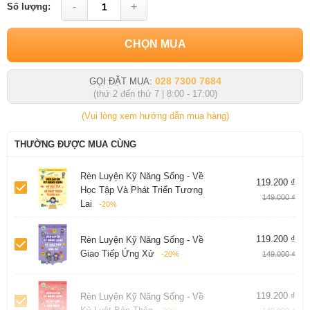
-
+
Số lượng:
CHỌN MUA
028 7300 7684
GỌI ĐẶT MUA:
(thứ 2 đến thứ 7 | 8:00 - 17:00)
(Vui lòng xem hướng dẫn mua hàng)
THƯỜNG ĐƯỢC MUA CÙNG
Rèn Luyện Kỹ Năng Sống - Về
119.200 ₫
Học Tập Và Phát Triển Tương
149.000 ₫
Lai
-20%
119.200 ₫
Rèn Luyện Kỹ Năng Sống - Về
Giao Tiếp Ứng Xử
-20%
149.000 ₫
119.200 ₫
Rèn Luyện Kỹ Năng Sống - Về