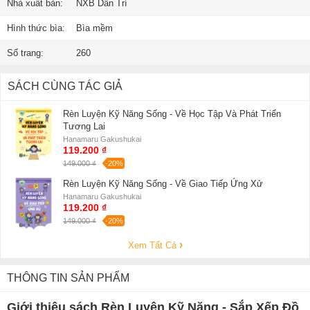
Nhà xuất bản:
NXB Dân Trí
Hình thức bìa:
Bìa mềm
Số trang:
260
SÁCH CÙNG TÁC GIẢ
Rèn Luyện Kỹ Năng Sống - Về Học Tập Và Phát Triển
Tương Lai
Hanamaru Gakushukai
119.200 ₫
149.000 ₫
-20%
Rèn Luyện Kỹ Năng Sống - Về Giao Tiếp Ứng Xử
Hanamaru Gakushukai
119.200 ₫
149.000 ₫
-20%
Xem Tất Cả
THÔNG TIN SẢN PHẨM
Giới thiệu sách Rèn Luyện Kỹ Năng - Sắp Xếp Đồ