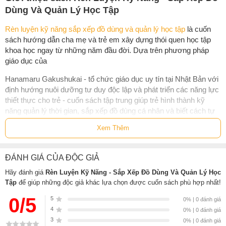
Dùng Và Quản Lý Học Tập
Rèn luyện kỹ năng sắp xếp đồ dùng và quản lý học tập
là cuốn
sách hướng dẫn cha mẹ và trẻ em xây dựng thói quen học tập
khoa học ngay từ những năm đầu đời. Dựa trên phương pháp
giáo dục của
Hanamaru Gakushukai - tổ chức giáo dục uy tín tại Nhật Bản với
định hướng nuôi dưỡng tư duy độc lập và phát triển các năng lực
thiết thực cho trẻ - cuốn sách tập trung giúp trẻ hình thành kỹ
năng quản lý thời gian, sắp xếp đồ dùng cá nhân và biết cách tự
tổ chức việc học tập một cách hợp lý.
Xem Thêm
Với lối trình bày gần gũi, minh họa sinh động cùng nhiều ví dụ cụ
thể, sách giúp trẻ hiểu vì sao việc giữ gọn gàng bàn học, chuẩn bị
ĐÁNH GIÁ CỦA ĐỘC GIẢ
sách vở đúng giờ hay lên kế hoạch cho từng ngày lại đóng vai trò
quan trọng trong học tập và sinh hoạt. Đồng thời, cuốn sách đưa
Hãy đánh giá
Rèn Luyện Kỹ Năng - Sắp Xếp Đồ Dùng Và Quản Lý Học
ra các gợi ý đơn giản, dễ áp dụng để trẻ có thể luyện tập từng
Tập
để giúp những độc giả khác lựa chọn được cuốn sách phù hợp nhất!
bước trong đời sống hằng ngày. Đây cũng là tài liệu hữu ích để
0/5
5
0% | 0 đánh giá
phụ huynh đồng hành cùng con, hỗ trợ trẻ phát triển tính kỷ luật,
4
0% | 0 đánh giá
khả năng tập trung và tinh thần chủ động, những nền tảng quan
3
0% | 0 đánh giá
trọng cho quá trình học tập lâu dài.