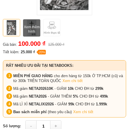
Xem thêm
hình
100.000 ₫
Giá bán:
125.000 ₫
Tiết kiệm:
25.000 ₫
-20%
RẤT NHIỀU ƯU ĐÃI TẠI NETABOOKS:
MIỄN PHÍ GIAO HÀNG
cho đơn hàng từ 150k Ở TP.HCM (cũ) và
từ 300k TRÊN TOÀN QUỐC
Xem chi tiết
Mã giảm
NETA202610K
- GIẢM
10k
CHO ĐH từ
299k
Mã giảm
NETA2026
- GIẢM THÊM
5%
CHO ĐH từ
499k
Mã LÌ XÌ
NETALIXI2026
- GIẢM
99k
CHO
ĐH từ
1.999k
Bao sách miễn phí
(theo yêu cầu)
Xem chi tiết
-
+
Số lượng: