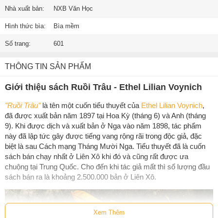
Nhà xuất bản:
NXB Văn Học
Hình thức bìa:
Bìa mềm
Số trang:
601
THÔNG TIN SẢN PHẨM
Giới thiệu sách Ruồi Trâu - Ethel Lilian Voynich
"Ruồi Trâu"
là tên một cuốn tiểu thuyết của
Ethel Lilian Voynich
,
đã được xuất bản năm 1897 tại Hoa Kỳ (tháng 6) và Anh (tháng
9). Khi được dịch và xuất bản ở Nga vào năm 1898, tác phẩm
này đã lập tức gây được tiếng vang rộng rãi trong độc giả, đặc
biệt là sau Cách mạng Tháng Mười Nga. Tiểu thuyết đã là cuốn
sách bán chạy nhất ở Liên Xô khi đó và cũng rất được ưa
chuộng tại Trung Quốc. Cho đến khi tác giả mất thì số lượng đầu
sách bán ra là khoảng 2.500.000 bản ở Liên Xô.
Xem Thêm