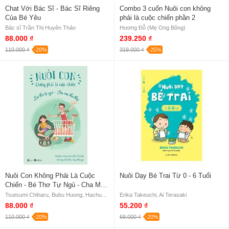
Chat Với Bác Sĩ - Bác Sĩ Riêng
Combo 3 cuốn Nuôi con không
Của Bé Yêu
phải là cuộc chiến phần 2
Bác sĩ Trần Thị Huyên Thảo
Hương Đỗ (Mẹ Ong Bông)
88.000 ₫
239.250 ₫
110.000 ₫
-20%
319.000 ₫
-25%
Nuôi Con Không Phải Là Cuộc
Nuôi Dạy Bé Trai Từ 0 - 6 Tuổi
Chiến - Bé Thơ Tự Ngủ - Cha Mẹ
Thư Thái
Tsutsumi Chiharu, Bubu Huong, Hachun Lyonnet (Hà Chũn), Hương Đỗ (Mẹ Ong Bông)
Erika Takeuchi, Ai Terasaki
88.000 ₫
55.200 ₫
110.000 ₫
-20%
69.000 ₫
-20%