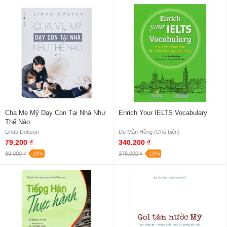
Cha Mẹ Mỹ Dạy Con Tại Nhà Như
Enrich Your IELTS Vocabulary
Thế Nào
Linda Dobson
Du Mẫn Hồng (Chủ biên)
79.200 ₫
340.200 ₫
99.000 ₫
-20%
378.000 ₫
-10%