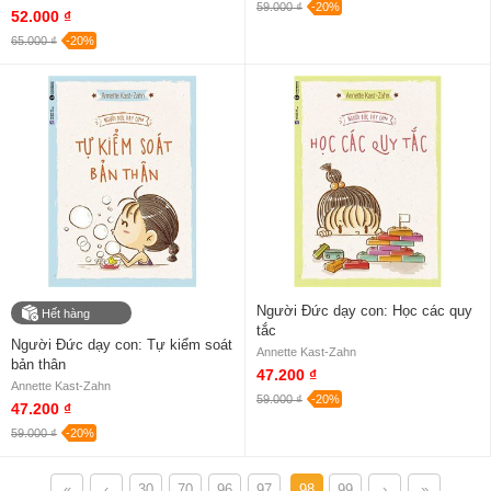
59.000 ₫
-20%
52.000 ₫
65.000 ₫
-20%
Người Đức dạy con: Học các quy
Hết hàng
tắc
Người Đức dạy con: Tự kiểm soát
Annette Kast-Zahn
bản thân
47.200 ₫
Annette Kast-Zahn
59.000 ₫
-20%
47.200 ₫
59.000 ₫
-20%
«
‹
30
70
96
97
98
99
›
»