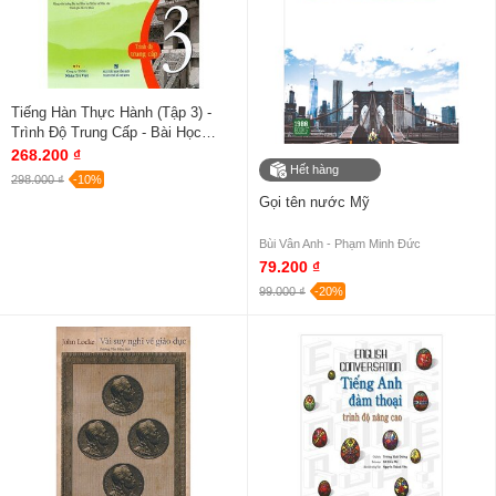
Tiếng Hàn Thực Hành (Tập 3) -
Trình Độ Trung Cấp - Bài Học
(Kèm Đĩa MP3)
268.200 ₫
Hết hàng
298.000 ₫
-10%
Gọi tên nước Mỹ
Bùi Vân Anh - Phạm Minh Đức
79.200 ₫
99.000 ₫
-20%