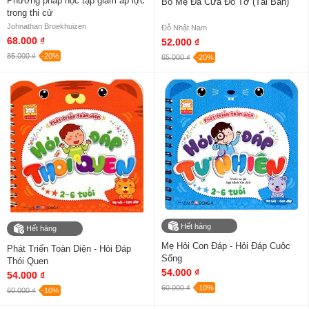
Phương pháp học tập giảm áp lực
Bố Mẹ Đã Cưa Đổ Tớ (Tái Bản)
trong thi cử
Johnathan Broekhuizen
Đỗ Nhật Nam
68.000 ₫
52.000 ₫
85.000 ₫
-20%
65.000 ₫
-20%
Hết hàng
Hết hàng
Mẹ Hỏi Con Đáp - Hỏi Đáp Cuộc
Phát Triển Toàn Diện - Hỏi Đáp
Sống
Thói Quen
54.000 ₫
54.000 ₫
60.000 ₫
-10%
60.000 ₫
-10%