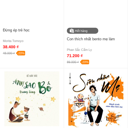
Đừng ép trẻ học
Hết hàng
Con thích nhất bento mẹ làm
Morita Tomoyo
38.400 ₫
Phan Sắc Cẩm Ly
48.000 ₫
-20%
71.200 ₫
89.000 ₫
-20%