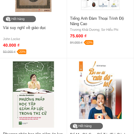
Tiếng Anh Đàm Thoại Trình Độ
Hết hàng
Nâng Cao
Vài suy nghĩ về giáo dục
Trương Khải Dương; Sơ Hiểu Phi
75.600 ₫
John Locke
84.000 ₫
-10%
40.000 ₫
50.000 ₫
-20%
Hết hàng