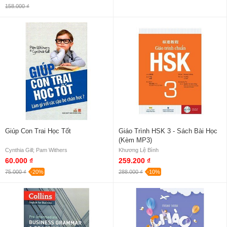
158.000 ₫
Giúp Con Trai Học Tốt
Giáo Trình HSK 3 - Sách Bài Học
(Kèm MP3)
Cynthia Gill; Pam Withers
Khương Lệ Bình
60.000 ₫
259.200 ₫
75.000 ₫
-20%
288.000 ₫
-10%