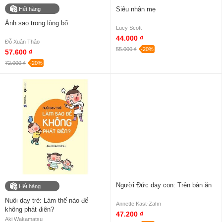
Siêu nhân mẹ
Hết hàng
Ánh sao trong lòng bố
Lucy Scott
44.000 ₫
Đỗ Xuân Thảo
55.000 ₫
-20%
57.600 ₫
72.000 ₫
-20%
Người Đức dạy con: Trên bàn ăn
Hết hàng
Nuôi dạy trẻ: Làm thế nào để
Annette Kast-Zahn
không phát điên?
47.200 ₫
Aki Wakamatsu