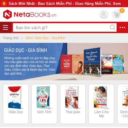
Sách Mới Nhất - Bao Sách Miễn Phí - Giao Hàng Miễn Phí. Xem Ngay
0
Trang chủ
Sách Giáo Dục - Gia Đình
Giáo Dục
Giới Tính
Thai giáo
Làm Cha
Din
Mẹ
- C