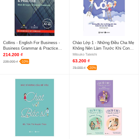
Collins - English For Business -
Chào Lớp 1 - Những Điều Cha Mẹ
Business Grammar & Practice
Không Nên Làm Trước Khi Con
(Level A2 - B1)
Vào Tiểu Học
214.200 ₫
Mitsuko Tateishi
63.200 ₫
238.000 ₫
-10%
79.000 ₫
-20%