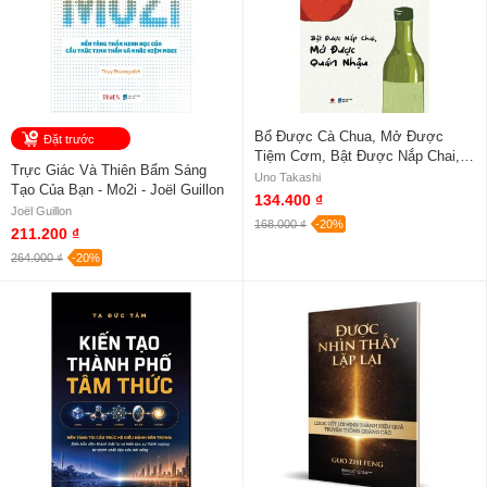
Bổ Được Cà Chua, Mở Được
Đặt trước
Tiệm Cơm, Bật Được Nắp Chai,
Trực Giác Và Thiên Bẩm Sáng
Mở Được Quán Nhậu - Takashi
Uno Takashi
Tạo Của Bạn - Mo2i - Joël Guillon
Uno
134.400 ₫
Joël Guillon
168.000 ₫
-20%
211.200 ₫
264.000 ₫
-20%