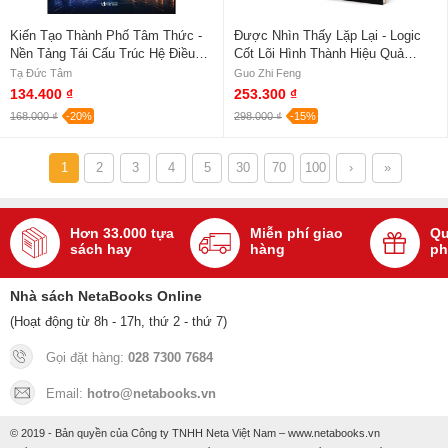
Kiến Tạo Thành Phố Tâm Thức -
Được Nhìn Thấy Lặp Lại - Logic
Nền Tảng Tái Cấu Trúc Hệ Điều
Cốt Lõi Hình Thành Hiệu Quả
Hành Bên Trong - Tạ Đức Tâm
Truyền Thông Quảng Cáo - Guo
Tạ Đức Tâm
Guo Zhi Feng
Zhi Feng (Bìa Cứng)
134.400 ₫
253.300 ₫
168.000 ₫
-20%
298.000 ₫
-15%
1
2
3
4
5
30
70
100
›
»
Hơn 33.000 tựa
Miễn phí giao
Qu
sách hay
hàng
ph
Nhà sách NetaBooks Online
(Hoạt động từ 8h - 17h, thứ 2 - thứ 7)
Gọi đặt hàng:
028 7300 7684
Email:
hotro@netabooks.vn
© 2019 - Bản quyền của Công ty TNHH Neta Việt Nam – www.netabooks.vn