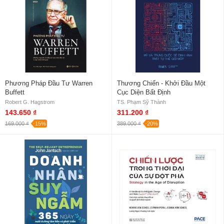
Phương Pháp Đầu Tư Warren
Thương Chiến - Khởi Đầu Một
Buffett
Cục Diện Bất Định
Robert G. Hagstrom
TS. Phạm Sỹ Thành
143.650 ₫
311.200 ₫
169.000 ₫
-15%
389.000 ₫
-20%