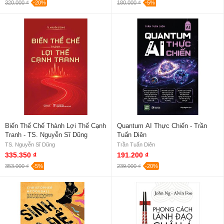
320.000 ₫
-20%
180.000 ₫
-5%
Biến Thể Chế Thành Lợi Thế Cạnh
Quantum AI Thực Chiến - Trần
Tranh - TS. Nguyễn Sĩ Dũng
Tuấn Diên
TS. Nguyễn Sĩ Dũng
Trần Tuấn Diên
335.350 ₫
191.200 ₫
353.000 ₫
-5%
239.000 ₫
-20%