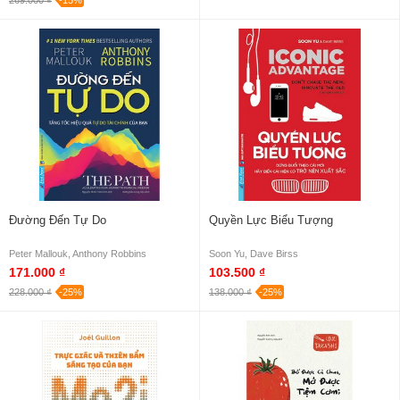
269.000 ₫
-15%
Đường Đến Tự Do
Quyền Lực Biểu Tượng
Peter Mallouk, Anthony Robbins
Soon Yu, Dave Birss
171.000 ₫
103.500 ₫
228.000 ₫
-25%
138.000 ₫
-25%