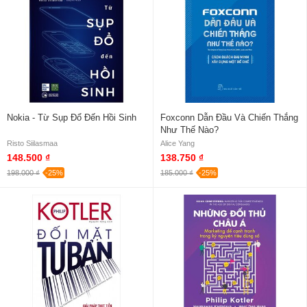
Nokia - Từ Sụp Đổ Đến Hồi Sinh
Foxconn Dẫn Đầu Và Chiến Thắng
Như Thế Nào?
Risto Siilasmaa
Alice Yang
148.500 ₫
138.750 ₫
198.000 ₫
-25%
185.000 ₫
-25%