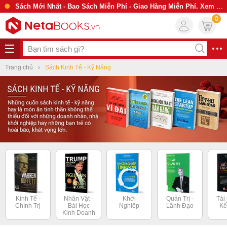
Sách Mới Nhất - Bao Sách Miễn Phí - Giao Hàng Miễn Phí. Xem Ngay
0
Trang chủ
Sách Kinh Tế - Kỹ Năng
Kinh Tế -
Nhân Vật -
Khởi
Quản Trị -
Tài
Chính Trị
Bài Học
Nghiệp
Lãnh Đạo
Kế
Kinh Doanh