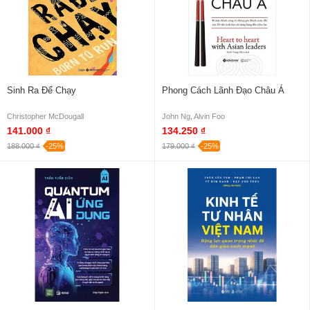
Sinh Ra Để Chạy
Phong Cách Lãnh Đạo Châu Á
Christopher McDougall
John Ng, Alvin Foo
141.000 ₫
134.250 ₫
188.000 ₫
-25%
179.000 ₫
-25%