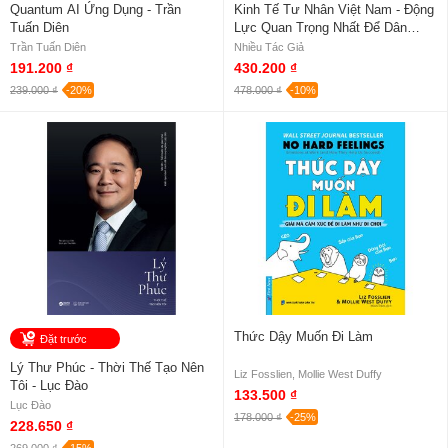
Quantum AI Ứng Dụng - Trần
Kinh Tế Tư Nhân Việt Nam - Động
Tuấn Diên
Lực Quan Trọng Nhất Để Dân
Giàu Nước Mạnh
Trần Tuấn Diên
Nhiều Tác Giả
191.200 ₫
430.200 ₫
239.000 ₫
-20%
478.000 ₫
-10%
Thức Dậy Muốn Đi Làm
Đặt trước
Lý Thư Phúc - Thời Thế Tạo Nên
Liz Fosslien, Mollie West Duffy
Tôi - Lục Đào
133.500 ₫
Lục Đào
178.000 ₫
-25%
228.650 ₫