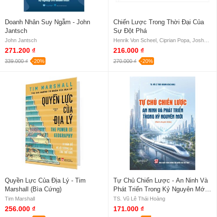
Doanh Nhân Suy Ngẫm - John
Chiến Lược Trong Thời Đại Của
Jantsch
Sự Đột Phá
John Jantsch
Henrik Von Scheel, Ciprian Popa, Joshua Von Scheel
271.200 ₫
216.000 ₫
339.000 ₫
-20%
270.000 ₫
-20%
Quyền Lực Của Địa Lý - Tim
Tự Chủ Chiến Lược - An Ninh Và
Marshall (Bìa Cứng)
Phát Triển Trong Kỷ Nguyên Mới -
TS. Vũ Lê Thái Hoàng
Tim Marshall
TS. Vũ Lê Thái Hoàng
256.000 ₫
171.000 ₫