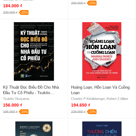
200.000 ₫
-20%
184.000 ₫
230.000 ₫
-20%
Kỹ Thuật Đọc Biểu Đồ Cho Nhà
Hoảng Loạn, Hỗn Loạn Và Cuồng
Đầu Tư Cổ Phiếu - Tsukito
Loạn
Okuyama
Tsukito Okuyama
Charles P Kindleberger, Robert Z Aliber
156.000 ₫
194.650 ₫
195.000 ₫
-20%
229.000 ₫
-15%