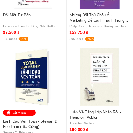
Đối Mặt Tư Bản
Những Đối Thủ Châu Á -
Marketing Để Cạnh Tranh Trong
Kỷ Nguyên Tiêu Dùng Số
Fernando Trías De Bes, Philip Kotler
Philip Kotler, Hermawan Kartajaya, Hooi Den Huan
97.500 ₫
153.750 ₫
130.000 ₫
-25%
205.000 ₫
-25%
Luận Về Tầng Lớp Nhàn Rỗi -
Đặt trước
Thorstein Veblen
Lãnh Đạo Vẹn Toàn - Stewart D.
Thorstein Veblen
Friedman (Bìa Cứng)
160.000 ₫
Stewart D. Friedman