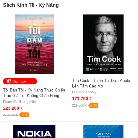
Sách Kinh Tế - Kỹ Năng
Tim Cook - Thiên Tài Đưa Apple
Đặt trước
Lên Tầm Cao Mới
Tôi Bán Tôi - Kỹ Năng Thực Chiến
Leander Kahney
Trao Giá Trị, Không Chào Hàng -
171.750 ₫
Phạm Văn Trung Kiên
Phạm Văn Trung Kiên
229.000 ₫
-25%
223.200 ₫
279.000 ₫
-20%