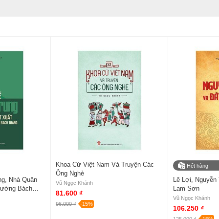
Khoa Cử Việt Nam Và Truyện Các
Hết hàng
Ông Nghè
ng, Nhà Quân
Lê Lợi, Nguyễn 
Vũ Ngọc Khánh
Tướng Bách
Lam Sơn
81.600 ₫
Vũ Ngọc Khánh
96.000 ₫
-15%
106.250 ₫