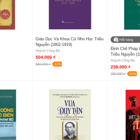
Giáo Dục Và Khoa Cử Nho Học Triều
Hết hàng
Nguyễn (1802-1919)
Định Chế Pháp 
Huỳnh Công Bá
Triều Nguyễn (1
504.000 ₫
Huỳnh Công Bá
560.000 ₫
-10%
238.000 ₫
280.000 ₫
-15%