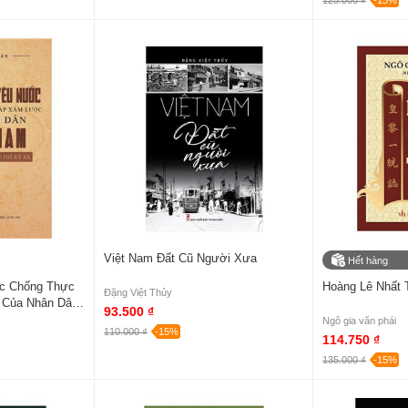
125.000 ₫
-15%
Việt Nam Đất Cũ Người Xưa
Hết hàng
c Chống Thực
Hoàng Lê Nhất 
Đặng Việt Thủy
 Của Nhân Dân
93.500 ₫
ỷ XIX - Đầu Thế
Ngô gia văn phái
110.000 ₫
-15%
114.750 ₫
135.000 ₫
-15%