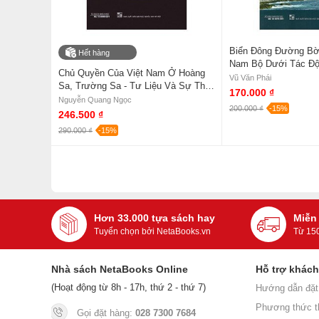
Biển Đông Đường Bờ
Hết hàng
Nam Bộ Dưới Tác Độ
Chủ Quyền Của Việt Nam Ở Hoàng
Đổi Khí Hậu Và Mực
Vũ Văn Phái
Sa, Trường Sa - Tư Liệu Và Sự Thật
Dâng
170.000 ₫
Lịch Sử
Nguyễn Quang Ngọc
200.000 ₫
-15%
246.500 ₫
290.000 ₫
-15%
Hơn 33.000 tựa sách hay
Miễn
Tuyển chọn bởi NetaBooks.vn
Từ 15
Nhà sách NetaBooks Online
Hỗ trợ khác
(Hoạt động từ 8h - 17h, thứ 2 - thứ 7)
Hướng dẫn đặt
Phương thức t
Gọi đặt hàng:
028 7300 7684