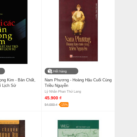
Hết hàng
ọng Kim - Bản Chất,
Nam Phương - Hoàng Hậu Cuối Cùng
rí Lịch Sử
Triều Nguyễn
Lý Nhân Phan Thứ Lang
45.900 ₫
54.000 ₫
-15%