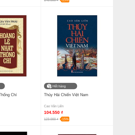
140.000 ₫
-15%
Hết hàng
Thống Chí
Thủy Hải Chiến Việt Nam
Cao Văn Liên
104.550 ₫
123.000 ₫
-15%