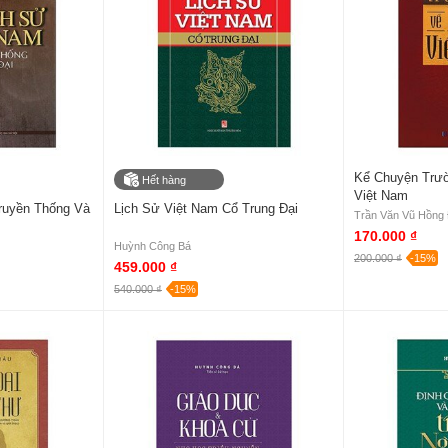
Kể Chuyện Trư
Hết hàng
Việt Nam
Truyền Thống Và
Lịch Sử Việt Nam Cổ Trung Đại
Trần Văn Vũ Hồng
170.000 ₫
Huỳnh Công Bá
200.000 ₫
-15%
459.000 ₫
540.000 ₫
-15%