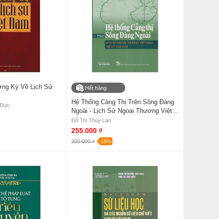
ờng Kỳ Về Lịch Sử
Hết hàng
Hệ Thống Cảng Thị Trên Sông Đàng
 Đức
Ngoài - Lịch Sử Ngoại Thương Việt
Nam Thế Kỷ XVII - XVIII
Đỗ Thị Thùy Lan
255.000 ₫
300.000 ₫
-15%