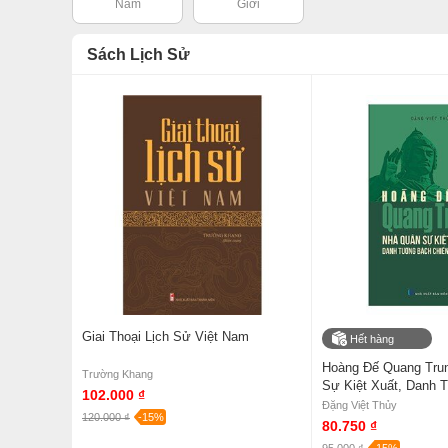
Nam
Giới
Sách Lịch Sử
Giai Thoại Lịch Sử Việt Nam
Hết hàng
Hoàng Đế Quang Tru
Trường Khang
Sự Kiệt Xuất, Danh 
102.000 ₫
Chiến Bách Thắng
Đặng Việt Thủy
120.000 ₫
-15%
80.750 ₫