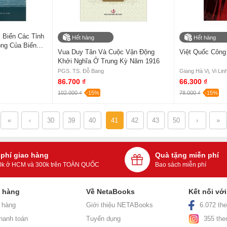
 Biển Các Tỉnh
Hết hàng
Hết hàng
ng Của Biến
Vua Duy Tân Và Cuộc Vận Động
Việt Quốc Công
 Nước Biển
Khởi Nghĩa Ở Trung Kỳ Năm 1916
PGS. TS. Đỗ Bang
Giang Hà Vị, Vi Lin
86.700 ₫
66.300 ₫
102.000 ₫
-15%
78.000 ₫
-15%
«
‹
30
39
40
41
42
43
50
›
»
 phí giao hàng
Quà tặng miễn phí
0k ở HCM và 300k trên TOÀN QUỐC
Bao sách miễn phí
h hàng
Về NetaBooks
Kết nối vớ
 hàng
Giới thiệu NETABooks
6.072 the
hanh toán
Tuyển dụng
355 the