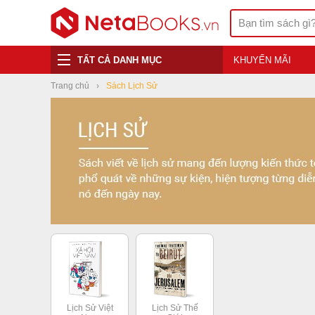
TẤT CẢ DANH MỤC
KHUYẾN MÃI
Trang chủ
Sách Lịch Sử
Lịch Sử Việt
Lịch Sử Thế