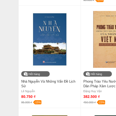
95.000 ₫
-15%
Hết hàng
Hết hàng
Nhà Nguyễn Và Những Vấn Đề Lịch
Phong Trào Yêu Nướ
Sử
Dân Pháp Xâm Lược
Việt Nam Cuối Thế K
Lê Nguyễn
Đặng Huy Vận
Kỷ XX
80.750 ₫
382.500 ₫
95.000 ₫
-15%
450.000 ₫
-15%