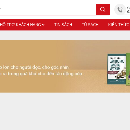
HỖ TRỢ KHÁCH HÀNG
TIN SÁCH
TỦ SÁCH
KIẾN THỨC