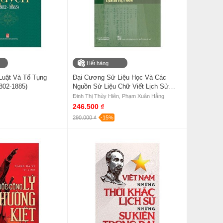
Hết hàng
Luật Và Tố Tụng
Đại Cương Sử Liệu Học Và Các
802-1885)
Nguồn Sử Liệu Chữ Viết Lịch Sử
Việt Nam
Đinh Thị Thùy Hiên, Phạm Xuân Hằng
246.500 ₫
290.000 ₫
-15%