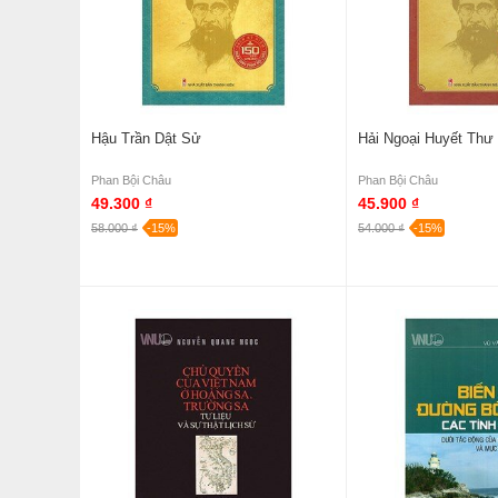
Hậu Trần Dật Sử
Hải Ngoại Huyết Thư
Phan Bội Châu
Phan Bội Châu
49.300 ₫
45.900 ₫
58.000 ₫
-15%
54.000 ₫
-15%