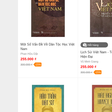
Một Số Vấn Đề Về Dân Tộc Học Việt
Hết hàng
Nam
Lịch Sử Việt Nam - 
Phan Hữu Dật
Hiện Đại
255.000 ₫
Vũ Minh Giang
300.000 ₫
-15%
255.000 ₫
300.000 ₫
-15%