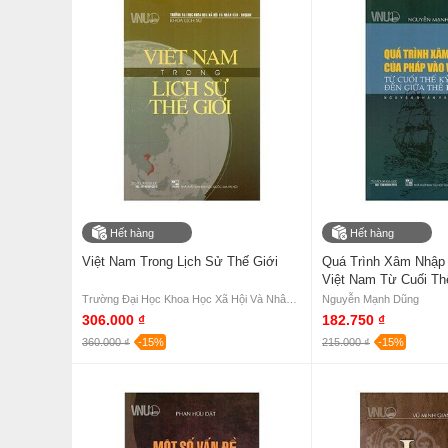
Hết hàng
Hết hàng
Việt Nam Trong Lịch Sử Thế Giới
Quá Trình Xâm Nhập
Việt Nam Từ Cuối Th
Giữa Thế Kỷ XIX - N
Trường Đại Học Khoa Học Xã Hội Và Nhân Văn - ĐHQGHN - Khoa Lịch Sử
Nguyễn Mạnh Dũng
Hệ Quả
306.000 ₫
182.750 ₫
360.000 ₫
-15%
215.000 ₫
-15%