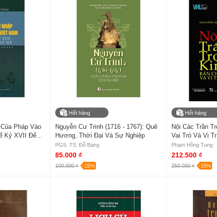
Hết hàng
Hết hàng
 Của Pháp Vào
Nguyễn Cư Trinh (1716 - 1767): Quê
Nội Các Trần Tr
ế Kỷ XVII Đến
Hương, Thời Đại Và Sự Nghiệp
Vai Trò Và Vị T
guyên Nhân Và
PGS. TS. Đỗ Bang
Phạm Hồng Tung
85.000 ₫
212.500 ₫
100.000 ₫
-15%
250.000 ₫
-15%