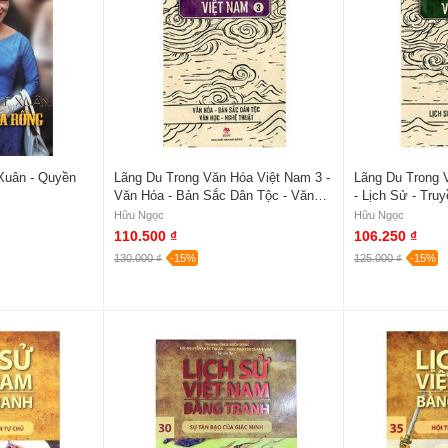
Xuân - Quyền
Lãng Du Trong Văn Hóa Việt Nam 3 -
Lãng Du Trong 
Văn Hóa - Bản Sắc Dân Tộc - Văn
- Lịch Sử - Tru
Học - Nghệ Thuật
Hữu Ngọc
Hữu Ngọc
110.500 ₫
106.250 ₫
130.000 ₫
-15%
125.000 ₫
-15%