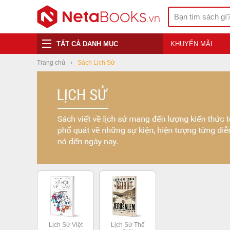
TẤT CẢ DANH MỤC
KHUYẾN MÃI
Trang chủ
Sách Lịch Sử
Lịch Sử Việt
Lịch Sử Thế