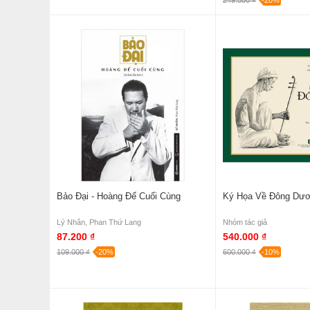
249.000 ₫
-20%
Bảo Đại - Hoàng Đế Cuối Cùng
Ký Họa Về Đông Dư
Lý Nhân, Phan Thứ Lang
Nhóm tác giả
87.200 ₫
540.000 ₫
109.000 ₫
-20%
600.000 ₫
-10%