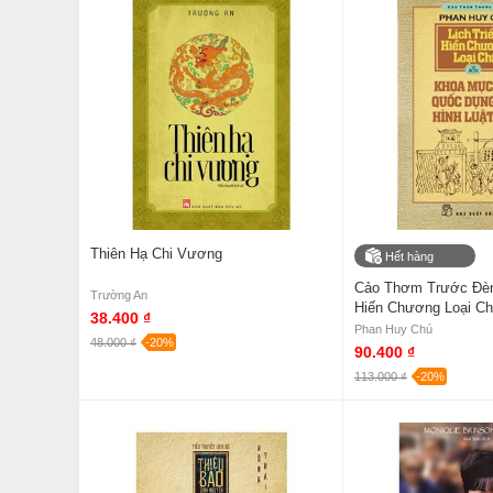
Thiên Hạ Chi Vương
Hết hàng
Cảo Thơm Trước Đèn 
Trường An
Hiến Chương Loại Chí
38.400 ₫
Phan Huy Chú
48.000 ₫
-20%
90.400 ₫
113.000 ₫
-20%