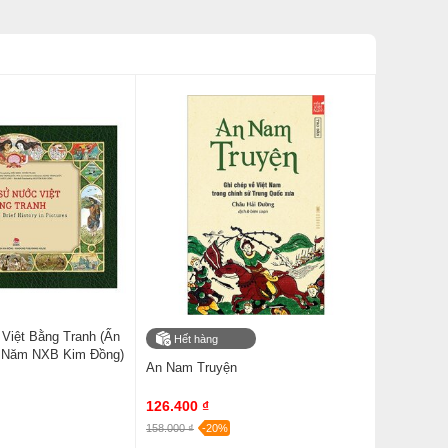
iệt Bằng Tranh (Ấn
Hết hàng
0 Năm NXB Kim Đồng)
An Nam Truyện
126.400 ₫
158.000 ₫
-20%