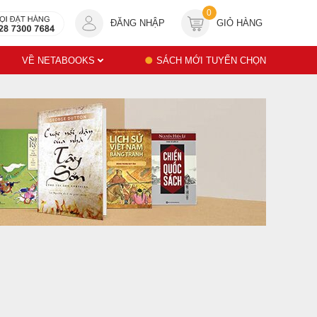
0
ĐĂNG NHẬP
GIỎ HÀNG
VỀ NETABOOKS
SÁCH MỚI TUYỂN CHỌN