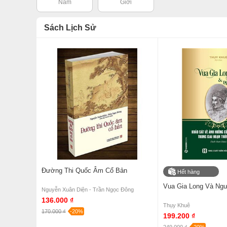
Nam
Giới
Sách Lịch Sử
Đường Thi Quốc Âm Cổ Bản
Hết hàng
Vua Gia Long Và Ng
Nguyễn Xuân Diện - Trần Ngọc Đông
136.000 ₫
Thụy Khuê
170.000 ₫
-20%
199.200 ₫