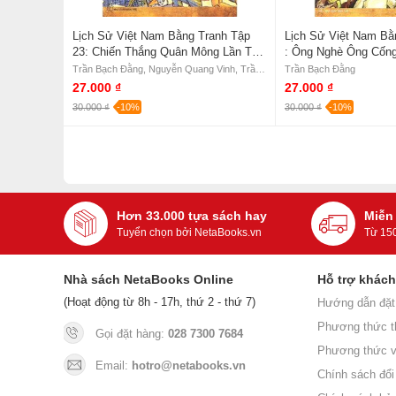
Lịch Sử Việt Nam Bằng Tranh Tập
Lịch Sử Việt Nam Bằ
23: Chiến Thắng Quân Mông Lần Thứ
: Ông Nghè Ông Cống
Hai (Tái Bản)
Trần Bạch Đằng, Nguyễn Quang Vinh, Trần Văn Nam
Trần Bạch Đằng
27.000 ₫
27.000 ₫
30.000 ₫
-10%
30.000 ₫
-10%
Hơn 33.000 tựa sách hay
Miễn
Tuyển chọn bởi NetaBooks.vn
Từ 15
Nhà sách NetaBooks Online
Hỗ trợ khác
(Hoạt động từ 8h - 17h, thứ 2 - thứ 7)
Hướng dẫn đặt
Phương thức t
Gọi đặt hàng:
028 7300 7684
Phương thức v
Email:
hotro@netabooks.vn
Chính sách đổi 