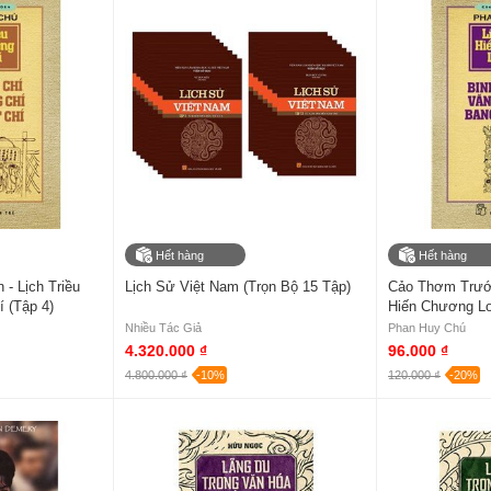
Hết hàng
Hết hàng
- Lịch Triều
Lịch Sử Việt Nam (Trọn Bộ 15 Tập)
Cảo Thơm Trước
 (Tập 4)
Hiến Chương Loạ
Nhiều Tác Giả
Phan Huy Chú
4.320.000 ₫
96.000 ₫
4.800.000 ₫
-10%
120.000 ₫
-20%