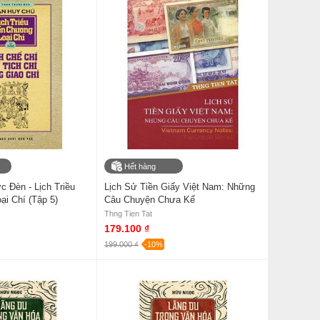
Hết hàng
 Đèn - Lịch Triều
Lịch Sử Tiền Giấy Việt Nam: Những
i Chí (Tập 5)
Câu Chuyện Chưa Kể
Thng Tien Tat
179.100 ₫
199.000 ₫
-10%