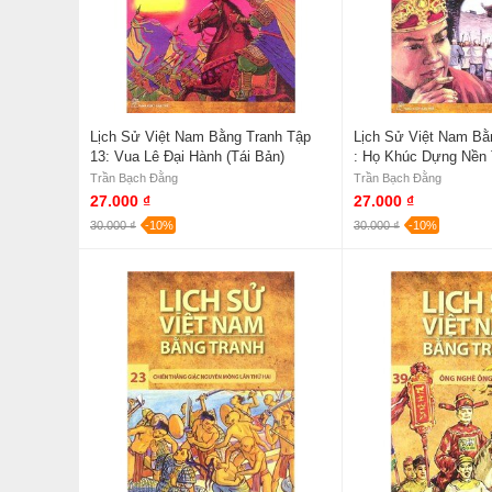
Lịch Sử Việt Nam Bằng Tranh Tập
Lịch Sử Việt Nam Bằ
13: Vua Lê Đại Hành (Tái Bản)
: Họ Khúc Dựng Nền 
Bản)
Trần Bạch Đằng
Trần Bạch Đằng
27.000 ₫
27.000 ₫
30.000 ₫
-10%
30.000 ₫
-10%