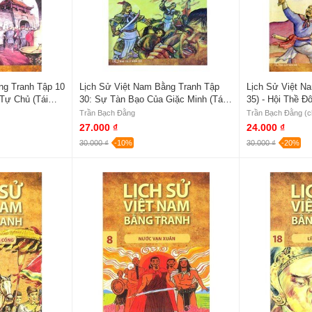
ng Tranh Tập 10
Lịch Sử Việt Nam Bằng Tranh Tập
Lịch Sử Việt N
Tự Chủ (Tái
30: Sự Tàn Bạo Của Giặc Minh (Tái
35) - Hội Thề Đ
Bản)
Trần Bạch Đằng
Trần Bạch Đằng (c
27.000 ₫
24.000 ₫
30.000 ₫
-10%
30.000 ₫
-20%