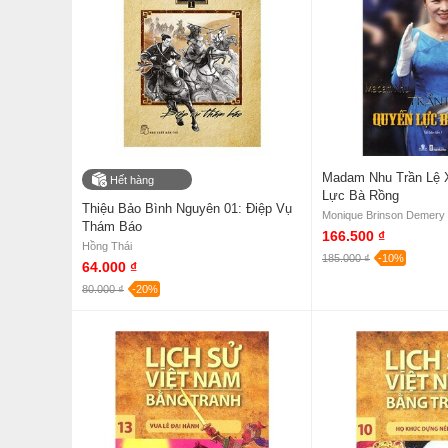
Madam Nhu Trần Lệ 
Hết hàng
Lực Bà Rồng
Thiệu Bảo Bình Nguyên 01: Điệp Vụ
Monique Brinson Demery
Thám Báo
166.500 ₫
Hồng Thái
185.000 ₫
-10%
64.000 ₫
80.000 ₫
-20%