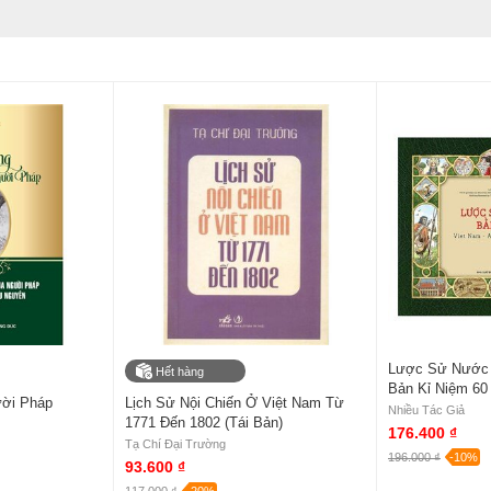
Lược Sử Nước V
Hết hàng
Bản Kỉ Niệm 6
ười Pháp
Lịch Sử Nội Chiến Ở Việt Nam Từ
Nhiều Tác Giả
1771 Đến 1802 (Tái Bản)
176.400 ₫
Tạ Chí Đại Trường
196.000 ₫
-10%
93.600 ₫