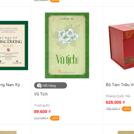
117.000 ₫
-20%
ơng Nam Kỳ
Bộ Tám Triều Vu
Hết hàng
Vũ Tịch
Hoàng Quốc Hải
628.000 ₫
Trường An
785.000 ₫
-20%
89.600 ₫
112.000 ₫
-20%