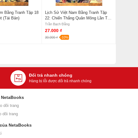
am Bằng Tranh Tập 18
Lịch Sử Việt Nam Bằng Tranh Tập
t (Tái Bản)
22: Chiến Thắng Quân Mông Lần Thứ
Nhất (Tái Bản)
Trần Bạch Đằng
27.000 ₫
30.000 ₫
-10%
Đổi trả nhanh chóng
Hàng bị lỗi được đổi trả nhanh chóng
i NetaBooks
o dõi trang
o dõi trang
 của NetaBooks
i