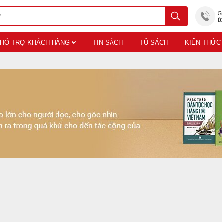
HỖ TRỢ KHÁCH HÀNG
TIN SÁCH
TỦ SÁCH
KIẾN THỨC