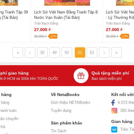
ng Tranh Tập 39
Lịch Sử Việt Nam Bằng Tranh Tập 8:
Lịch Sử Việt N
 (Tái Bản)
Nước Vạn Xuân (Tái Bản)
: Lý Thường Kiệ
Trần Bạch Đằng
Trần Bạch Đằng
27.000 ₫
27.000 ₫
30.000 ₫
-10%
30.000 ₫
-10%
«
‹
30
49
50
51
52
›
»
 phí giao hàng
Quà tặng miễn phí
0k ở HCM và 300k trên TOÀN QUỐC
Bao sách miễn phí
h hàng
Về NetaBooks
Kết nối vớ
 hàng
Giới thiệu NETABooks
6.072 the
hanh toán
Tuyển dụng
355 the
ận chuyển
Gian hàng
Sản phẩm khác
trả
Trên Tik
Tin Sách