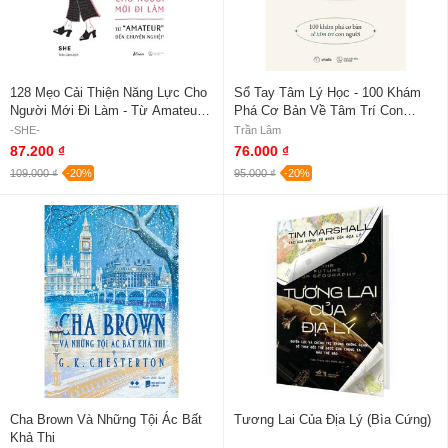
128 Mẹo Cải Thiện Năng Lực Cho
Sổ Tay Tâm Lý Học - 100 Khám
Người Mới Đi Làm - Từ Amateur
Phá Cơ Bản Về Tâm Trí Con
Đến Chuyên Nghiệp
Người
-SHE-
Trần Lâm
87.200 ₫
76.000 ₫
109.000 ₫
-20%
95.000 ₫
-20%
Cha Brown Và Những Tội Ác Bất
Tương Lai Của Địa Lý (Bìa Cứng)
Khả Thi