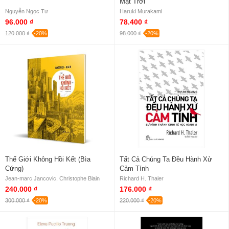
Mặt Trời
Nguyễn Ngọc Tư
Haruki Murakami
96.000 ₫
78.400 ₫
120.000 ₫
-20%
98.000 ₫
-20%
Thế Giới Không Hồi Kết (Bìa
Tất Cả Chúng Ta Đều Hành Xử
Cứng)
Cảm Tính
Jean-marc Jancovic, Christophe Blain
Richard H. Thaler
240.000 ₫
176.000 ₫
300.000 ₫
-20%
220.000 ₫
-20%