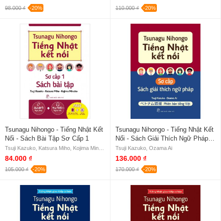
98.000 ₫
-20%
110.000 ₫
-20%
Tsunagu Nihongo - Tiếng Nhật Kết
Tsunagu Nihongo - Tiếng Nhật Kết
Nối - Sách Bài Tập Sơ Cấp 1
Nối - Sách Giải Thích Ngữ Pháp
Sơ Cấp
Tsuji Kazuko, Katsura Miho, Kojima Minako
Tsuji Kazuko, Ozama Ai
84.000 ₫
136.000 ₫
105.000 ₫
-20%
170.000 ₫
-20%