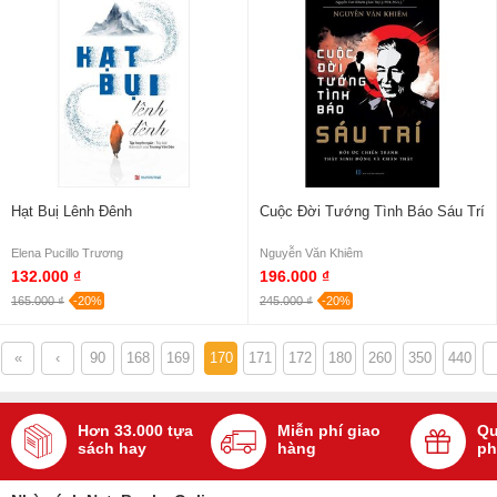
Hạt Buị Lênh Đênh
Cuộc Đời Tướng Tình Báo Sáu Trí
Elena Pucillo Trương
Nguyễn Văn Khiêm
132.000 ₫
196.000 ₫
165.000 ₫
-20%
245.000 ₫
-20%
«
‹
90
168
169
170
171
172
180
260
350
440
Hơn 33.000 tựa
Miễn phí giao
Qu
sách hay
hàng
ph