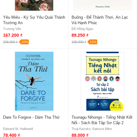
Yêu Miêu - Ký Sự Yêu Quái Thành
Buông - Để Thảnh Thơi, An Lạc
Trường An
Và Hạnh Phúc
Trương Vân
Đỗ Hồng Ngọc
167.200 ₫
89.250 ₫
209.000 ₫
-20%
105.000 ₫
-15%
Dare To Forgive - Dám Tha Thứ
Tsunagu Nihongo - Tiếng Nhật Kết
Nối - Sách Bài Tập Sơ Cấp 2
Edward M. Hallowell
Tsuji Kazuko, Katsura Miho
78.400 ₫
88.000 ₫