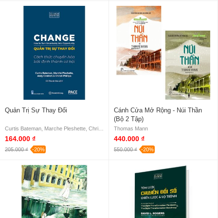
Quản Trị Sự Thay Đổi
Cánh Cửa Mở Rộng - Núi Thần
(Bộ 2 Tập)
Curtis Bateman, Marche Pleshette, Christi Phillips, Andy Cindrich
Thomas Mann
164.000 ₫
440.000 ₫
205.000 ₫
-20%
550.000 ₫
-20%