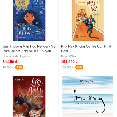
Giải Thưởng Văn Học Newbery Và
Nhà Này Không Có Trẻ Con Phát
Pura Belpré - Người Kể Chuyện
Hỏa!
Cuối Cùng
Donna Barba Higuera
Kevin Wilson
84.150 ₫
151.200 ₫
99.000 ₫
-15%
189.000 ₫
-20%