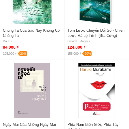
Chúng Ta Của Sau Này Không Có
Tóm Lược Chuyển Đổi Số - Chiến
Chúng Ta
Lược Và Lộ Trình (Bìa Cứng)
Dã Tử
David L. Rogers
84.000 ₫
124.000 ₫
105.000 ₫
-20%
155.000 ₫
-20%
Ngày Mai Của Những Ngày Mai
Phía Nam Biên Giới, Phía Tây