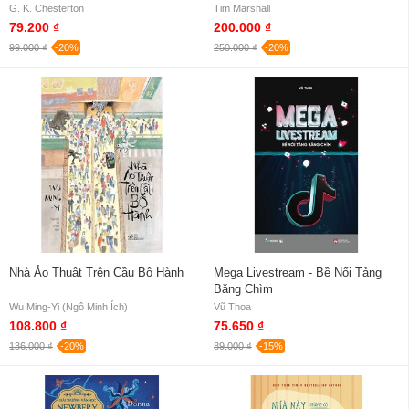
G. K. Chesterton
Tim Marshall
79.200 ₫
200.000 ₫
99.000 ₫
-20%
250.000 ₫
-20%
Nhà Ảo Thuật Trên Cầu Bộ Hành
Mega Livestream - Bề Nổi Tảng
Băng Chìm
Wu Ming-Yi (Ngô Minh Ích)
Vũ Thoa
108.800 ₫
75.650 ₫
136.000 ₫
-20%
89.000 ₫
-15%