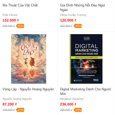
Ma Thuật Của Vật Chất
Gia Đình Những Nỗi Đau Ngọt
Ngào
Felix Flicker
Elena Pucillo Trương
152.000 ₫
120.000 ₫
190.000 ₫
-20%
150.000 ₫
-20%
Vòng Lặp - Nguyễn Hoàng Nguyên
Digital Marketing Dành Cho Người
Mới
Nguyễn Hoàng Nguyên
Benjamin Sweeney
87.200 ₫
236.000 ₫
109.000 ₫
-20%
295.000 ₫
-20%