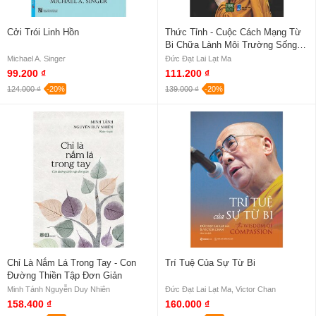
Cởi Trói Linh Hồn
Thức Tỉnh - Cuộc Cách Mạng Từ
Bi Chữa Lành Môi Trường Sống
Theo Trí Tuệ Phật Giáo
Michael A. Singer
Đức Đạt Lai Lạt Ma
99.200 ₫
111.200 ₫
124.000 ₫
-20%
139.000 ₫
-20%
Chỉ Là Nắm Lá Trong Tay - Con
Trí Tuệ Của Sự Từ Bi
Đường Thiền Tập Đơn Giản
Minh Tánh Nguyễn Duy Nhiên
Đức Đạt Lai Lạt Ma, Victor Chan
158.400 ₫
160.000 ₫