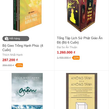
Tổng Tập Lịch Sử Phật Giáo Ấn
Hết hàng
Độ (Bộ 6 Cuốn)
Bộ Gieo Trồng Hạnh Phúc (4
Đại Sư Ấn Thuận
Cuốn)
1.260.000 ₫
Thích Nhất Hạnh
1.400.000 ₫
-10%
287.200 ₫
359.000 ₫
-20%