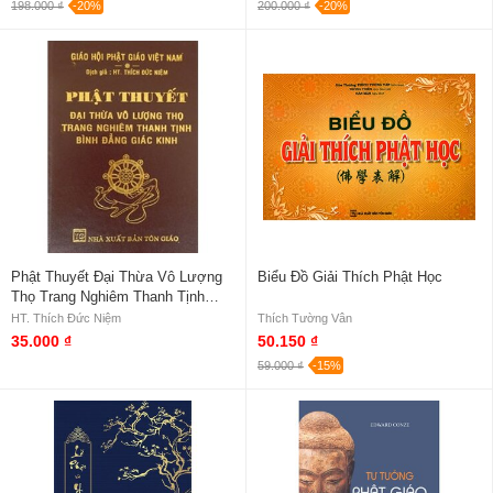
198.000 ₫
-20%
200.000 ₫
-20%
Phật Thuyết Đại Thừa Vô Lượng
Biểu Đồ Giải Thích Phật Học
Thọ Trang Nghiêm Thanh Tịnh
Bình Đẳng Giác Kinh (Bìa Da)
HT. Thích Đức Niệm
Thích Tường Vân
35.000 ₫
50.150 ₫
59.000 ₫
-15%