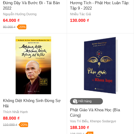
Đứng Dậy Và Bước Đi - Tái Bản
Hương Tích - Phật Học Luận Tập:
2022
Tập 9 - 2022
Nguyễn Hướng Dương
Nhiều Tác Giả
64.000 ₫
130.000 ₫
80.000 ₫
-20%
Không Diệt Không Sinh Đừng Sợ
Hết hàng
Hãi
Phật Giáo Và Khoa Học (Bìa
Thích Nhất Hạnh
Cứng)
88.000 ₫
Vưu Trí Biểu, Khenpo Sodargye
110.000 ₫
-20%
188.100 ₫
198.000 ₫
-5%