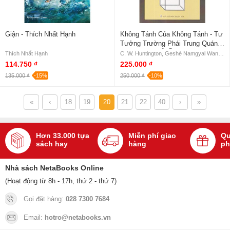
Giận - Thích Nhất Hạnh
Không Tánh Của Không Tánh - Tư
Tưởng Trường Phái Trung Quán
Thời Kỳ Đầu Ở Ấn Độ
Thích Nhất Hạnh
C. W. Huntington, Geshé Namgyal Wangchen
114.750 ₫
225.000 ₫
135.000 ₫
-15%
250.000 ₫
-10%
«
‹
18
19
20
21
22
40
›
»
Hơn 33.000 tựa
Miễn phí giao
Qu
sách hay
hàng
ph
Nhà sách NetaBooks Online
(Hoạt động từ 8h - 17h, thứ 2 - thứ 7)
Gọi đặt hàng:
028 7300 7684
Email:
hotro@netabooks.vn