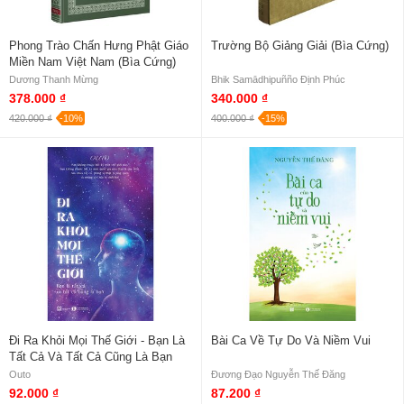
Phong Trào Chấn Hưng Phật Giáo
Trường Bộ Giảng Giải (Bìa Cứng)
Miền Nam Việt Nam (Bìa Cứng)
Dương Thanh Mừng
Bhik Samādhipuñño Định Phúc
378.000 ₫
340.000 ₫
420.000 ₫
-10%
400.000 ₫
-15%
Đi Ra Khỏi Mọi Thế Giới - Bạn Là
Bài Ca Về Tự Do Và Niềm Vui
Tất Cả Và Tất Cả Cũng Là Bạn
Outo
Đương Đạo Nguyễn Thế Đăng
92.000 ₫
87.200 ₫