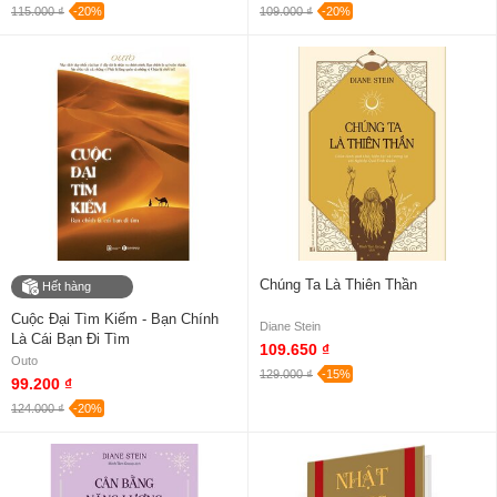
115.000 ₫
-20%
109.000 ₫
-20%
Chúng Ta Là Thiên Thần
Hết hàng
Cuộc Đại Tìm Kiếm - Bạn Chính
Diane Stein
Là Cái Bạn Đi Tìm
109.650 ₫
Outo
129.000 ₫
-15%
99.200 ₫
124.000 ₫
-20%