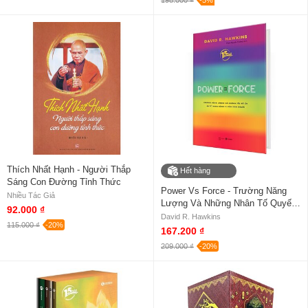
Thích Nhất Hạnh - Người Thắp
Hết hàng
Sáng Con Đường Tỉnh Thức
Power Vs Force - Trường Năng
Nhiều Tác Giả
Lượng Và Những Nhân Tố Quyết
92.000 ₫
Định Tinh Thần, Sức Khỏe Con
David R. Hawkins
115.000 ₫
-20%
Người (Bìa Cứng)
167.200 ₫
209.000 ₫
-20%