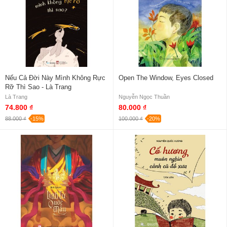
Nếu Cả Đời Này Mình Không Rực
Open The Window, Eyes Closed
Rỡ Thì Sao - Là Trang
Là Trang
Nguyễn Ngọc Thuần
74.800 ₫
80.000 ₫
88.000 ₫
-15%
100.000 ₫
-20%