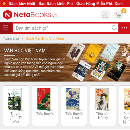
Sách Mới Nhất - Bao Sách Miễn Phí - Giao Hàng Miễn Phí. Xem Ngay
0
Trang chủ
Sách Văn Học Việt Nam
Truyện
Tiểu thuyết
Tiểu thuyết
Tiểu sử -
Phó
ngắn - Tản
lịch sử
Hồi ký
Ký 
văn
ký -