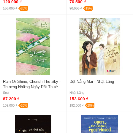
120.000 ₫
76.500 ₫
150.000 ₫
-20%
90.000 ₫
-15%
Rain Or Shine, Cherish The Sky -
Dệt Nắng Mai - Nhật Lãng
Thương Những Ngày Rất Thường
- Soul (Song Ngữ Anh - Việt)
Soul
Nhật Lãng
87.200 ₫
153.600 ₫
109.000 ₫
-20%
192.000 ₫
-20%