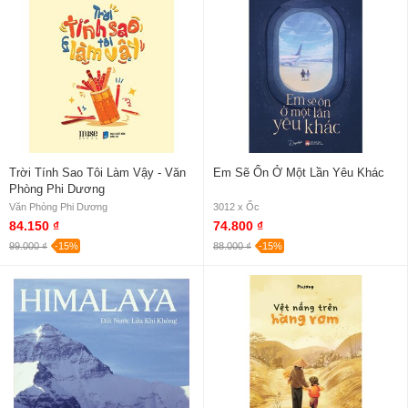
Trời Tính Sao Tôi Làm Vậy - Văn
Em Sẽ Ổn Ở Một Lần Yêu Khác
Phòng Phi Dương
Văn Phòng Phi Dương
3012 x Ốc
84.150 ₫
74.800 ₫
99.000 ₫
-15%
88.000 ₫
-15%