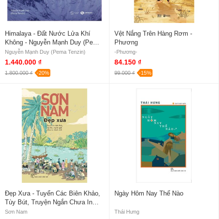
Himalaya - Đất Nước Lửa Khí
Vệt Nắng Trên Hàng Rơm -
Không - Nguyễn Mạnh Duy (Pema
Phương
Tenzin)
Nguyễn Mạnh Duy (Pema Tenzin)
-Phương-
1.440.000 ₫
84.150 ₫
1.800.000 ₫
-20%
99.000 ₫
-15%
Đẹp Xưa - Tuyển Các Biên Khảo,
Ngày Hôm Nay Thế Nào
Tùy Bút, Truyện Ngắn Chưa In
Thành Sách
Sơn Nam
Thái Hưng