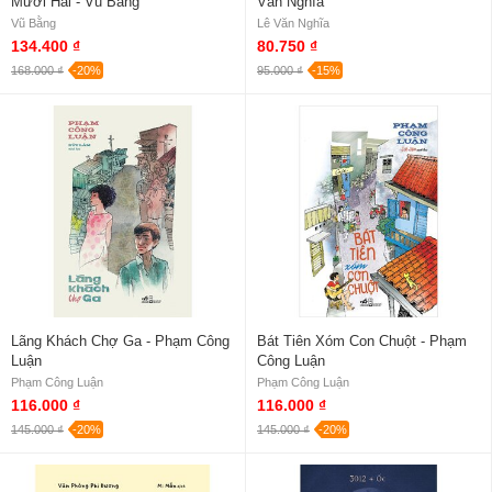
Mười Hai - Vũ Bằng
Văn Nghĩa
Vũ Bằng
Lê Văn Nghĩa
134.400 ₫
80.750 ₫
168.000 ₫
-20%
95.000 ₫
-15%
Lãng Khách Chợ Ga - Phạm Công
Bát Tiên Xóm Con Chuột - Phạm
Luận
Công Luận
Phạm Công Luận
Phạm Công Luận
116.000 ₫
116.000 ₫
145.000 ₫
-20%
145.000 ₫
-20%