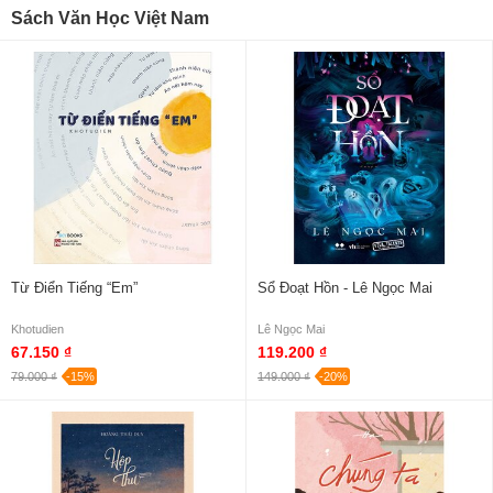
Sách Văn Học Việt Nam
Từ Điển Tiếng “Em”
Sổ Đoạt Hồn - Lê Ngọc Mai
Khotudien
Lê Ngọc Mai
67.150 ₫
119.200 ₫
79.000 ₫
-15%
149.000 ₫
-20%