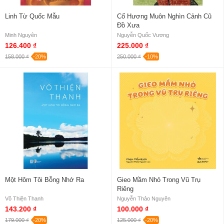
Linh Từ Quốc Mẫu
Cố Hương Muôn Nghìn Cảnh Cũ
Đồ Xưa
Minh Nguyên
Nguyễn Quốc Vương
126.400 ₫
225.000 ₫
158.000 ₫
-20%
250.000 ₫
-10%
Một Hôm Tôi Bỗng Nhớ Ra
Gieo Mầm Nhỏ Trong Vũ Trụ
Riêng
Võ Thiện Thanh
Nguyễn Thảo Nguyên
143.200 ₫
100.000 ₫
179.000 ₫
-20%
125.000 ₫
-20%