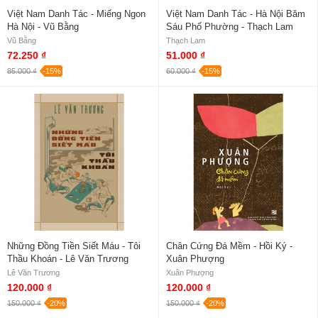
Việt Nam Danh Tác - Miếng Ngon
Việt Nam Danh Tác - Hà Nội Băm
Hà Nội - Vũ Bằng
Sáu Phố Phường - Thạch Lam
Vũ Bằng
Thạch Lam
72.250 ₫
51.000 ₫
85.000 ₫
-15%
60.000 ₫
-15%
Những Đồng Tiền Siết Máu - Tôi
Chân Cứng Đá Mềm - Hồi Ký -
Thầu Khoán - Lê Văn Trương
Xuân Phượng
Lê Văn Trương
Xuân Phượng
120.000 ₫
120.000 ₫
150.000 ₫
-20%
150.000 ₫
-20%