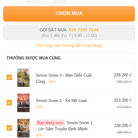
CHỌN MUA
028 7300 7684
GỌI ĐẶT MUA:
(thứ 2 đến thứ 7 | 8:00 - 17:00)
(Vui lòng xem hướng dẫn mua hàng)
THƯỜNG ĐƯỢC MUA CÙNG
239.200 ₫
Simon Snow 3 - Màn Diễn Cuối
Cùng
-20%
299.000 ₫
223.200 ₫
Simon Snow 2 - Kẻ Nổi Loạn
-
20%
279.000 ₫
Bạn đang xem
Simon Snow 1
239.200 ₫
- Lời Sấm Truyền Định Mệnh
-
299.000 ₫
20%