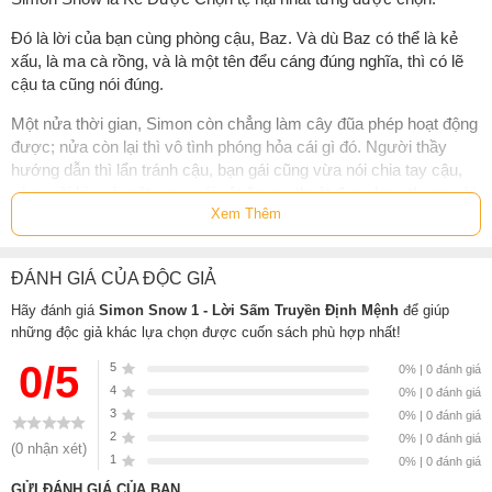
Đó là lời của bạn cùng phòng cậu, Baz. Và dù Baz có thể là kẻ
xấu, là ma cà rồng, và là một tên đểu cáng đúng nghĩa, thì có lẽ
cậu ta cũng nói đúng.
Một nửa thời gian, Simon còn chẳng làm cây đũa phép hoạt động
được; nửa còn lại thì vô tình phóng hỏa cái gì đó. Người thầy
hướng dẫn thì lẩn tránh cậu, bạn gái cũng vừa nói chia tay cậu,
và ngoài kia có một con quái vật ăn ma thuật đang lang thang với
Xem Thêm
khuôn mặt y hệt Simon. Nếu Baz có mặt ở đây, cậu ta hẳn sẽ hả
hê lắm. Nhưng cậu ta chẳng buồn xuất hiện, dù đây là năm cuối
của họ ở Trường Phép thuật Watford, và Simon thì đang phát điên
ĐÁNH GIÁ CỦA ĐỘC GIẢ
lên vì kẻ thù không đội trời chung của mình cứ như bốc hơi khỏi
thế giới này.
Hãy đánh giá
Simon Snow 1 - Lời Sấm Truyền Định Mệnh
để giúp
những độc giả khác lựa chọn được cuốn sách phù hợp nhất!
Lời sấm truyền định mệnh - Sự trỗi dậy và sụp đổ của Simon
0/5
5
Snow là một câu chuyện phép thuật, một câu chuyện tình yêu, và
0% | 0 đánh giá
4
một bí ẩn đang chờ đợi bạn khám phá.
0% | 0 đánh giá
3
0% | 0 đánh giá
Thông tin về tác phẩm:
2
0% | 0 đánh giá
(0 nhận xét)
1
0% | 0 đánh giá
1. Tập 1 trong series 3 tập bán chạy nhất New York Times
GỬI ĐÁNH GIÁ CỦA BẠN