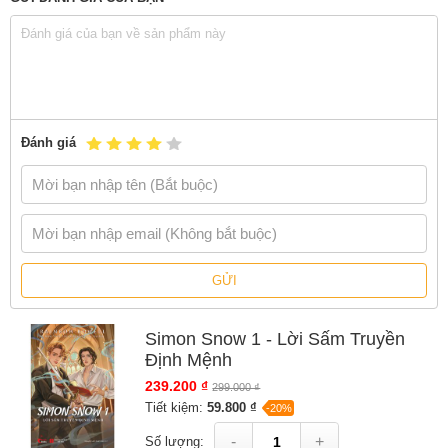
Thông tin tác giả Rainbow Rowell
Rainbow Rowell
Rainbow Rowell
là một nhà văn người Mỹ, nổi tiếng với các
tiểu thuyết young adult (YA) và fiction dành cho người lớn.
Đánh giá
Không chỉ là tiểu thuyết gia, bà còn là người viết cốt truyện
cho bộ truyện tranh She-Hulk đình đám của Marvel. Văn
phong của Rowell ấm áp, dễ đọc, tập trung vào những cảm
xúc đời thường như tình yêu, sự cô đơn và hành trình trưởng
thành.
Trong sự nghiệp của mình, Rowell đã tạo ra nhiều tác phẩm
GỬI
nổi bật với đa dạng thể loại từ tiểu thuyết thanh thiếu niên,
người lớn đến ma cà rồng... Có thể kể đến các tác phẩm tiêu
biểu như Eleanor & Park (2013) từng xuất hiện trong nhiều
Simon Snow 1 - Lời Sấm Truyền
danh sách
“Best of the Year”
; Fangirl; Attachments (2011);
Định Mệnh
Landline (2014) và series Simon Snow được cộng đồng
239.200 ₫
299.000 ₫
fandom đặc biệt yêu thích.
Tiết kiệm:
59.800 ₫
-20%
Phong cách của Rowell được nhận diện qua những nhân vật
-
+
Số lượng: