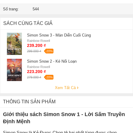
Số trang:
544
SÁCH CÙNG TÁC GIẢ
Simon Snow 3 - Màn Diễn Cuối Cùng
Rainbow Rowell
239.200 ₫
299.000 ₫
-20%
Simon Snow 2 - Kẻ Nổi Loạn
Rainbow Rowell
223.200 ₫
279.000 ₫
-20%
Xem Tất Cả
THÔNG TIN SẢN PHẨM
Giới thiệu sách Simon Snow 1 - Lời Sấm Truyền
Định Mệnh
Simon Snow là Kẻ Được Chọn tệ hại nhất từng được chọn.