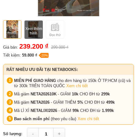
Xem thêm
hình
239.200 ₫
Giá bán:
299.000 ₫
Tiết kiệm:
59.800 ₫
-20%
RẤT NHIỀU ƯU ĐÃI TẠI NETABOOKS:
MIỄN PHÍ GIAO HÀNG
cho đơn hàng từ 150k Ở TP.HCM (cũ) và
từ 300k TRÊN TOÀN QUỐC
Xem chi tiết
Mã giảm
NETA202610K
- GIẢM
10k
CHO ĐH từ
299k
Mã giảm
NETA2026
- GIẢM THÊM
5%
CHO ĐH từ
499k
Mã LÌ XÌ
NETALIXI2026
- GIẢM
99k
CHO
ĐH từ
1.999k
Bao sách miễn phí
(theo yêu cầu)
Xem chi tiết
-
+
Số lượng: