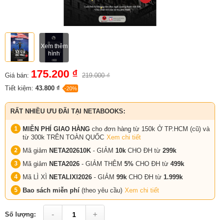
Xem thêm
hình
175.200 ₫
Giá bán:
219.000 ₫
Tiết kiệm:
43.800 ₫
-20%
RẤT NHIỀU ƯU ĐÃI TẠI NETABOOKS:
MIỄN PHÍ GIAO HÀNG
cho đơn hàng từ 150k Ở TP.HCM (cũ) và
từ 300k TRÊN TOÀN QUỐC
Xem chi tiết
Mã giảm
NETA202610K
- GIẢM
10k
CHO ĐH từ
299k
Mã giảm
NETA2026
- GIẢM THÊM
5%
CHO ĐH từ
499k
Mã LÌ XÌ
NETALIXI2026
- GIẢM
99k
CHO
ĐH từ
1.999k
Bao sách miễn phí
(theo yêu cầu)
Xem chi tiết
-
+
Số lượng: