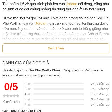
Tác phẩm kể về quá trình phất lên của
Jordan
nói riêng, cũng như
nội tình cuộc đại khủng hoảng tín dụng thứ cấp ở Mỹ nói chung.
Được mọi người gọi với nhiều biệt danh, trong đó, cái tên Sói Già
Phố Wall là hợp với
Jordan
hơn cả - một con sói tối thượng đội lốt
cừu non. Ngoại hình và cách hành xử của anh ta trông giống như
một đứa trẻ nhưng thực chất, anh ta đâu có trẻ con. Anh ta là một
thằng đàn ông ba mươi mốt tuổi nhưng già đời như một lão sáu
mươi,
"sống theo thang tuổi của loài chó" -
một năm bằng bảy
Xem Thêm
năm tuổi người.Vừa tốt nghiệp đại học, bước vào khởi nghiệp,
Jordan Belford
đã gặp ngay thất bại đầu đời trên phố Wall, bởi anh
ta mới chỉ là
“cừu non”
giữa bao
“sói già”
khác vây quanh. Chàng
ĐÁNH GIÁ CỦA ĐỘC GIẢ
trai có cặp mắt xanh, cái miệng dẻo quẹo, cao chỉ tầm một thước
bảy chẳng còn cách nào khác, phải chuyển hướng để kiếm việc.
Hãy đánh giá
Sói Già Phố Wall - Phần 1
để giúp những độc giả khác
lựa chọn được cuốn sách phù hợp nhất!
Anh ta tìm đến một công ty bé xíu để thử vận may.
0/5
5
0% | 0 đánh giá
Chính nơi làm việc vô danh tiểu tốt này đã nhanh chóng trở thành
4
0% | 0 đánh giá
“vườn ươm”
cho tài năng bán hàng và môi giới của anh chàng
3
0% | 0 đánh giá
Jordan Belford
hiếu thắng, nhanh nhẹn, nhiều mưu lược. Cũng từ
2
0% | 0 đánh giá
đây, gã trùm tài chính tương lai dần thọc tay vào nhiều ngõ ngách
(0 nhận xét)
1
0% | 0 đánh giá
của thế giới phù hoa, hào nhoáng, gia nhập đội ngũ
“buôn tiền”
khét tiếng, từng bước khuynh đảo thị tường chứng khoán phố
GỬI ĐÁNH GIÁ CỦA BẠN