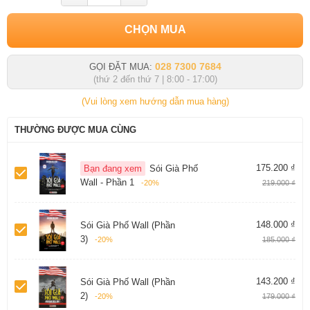
CHỌN MUA
028 7300 7684
GỌI ĐẶT MUA:
(thứ 2 đến thứ 7 | 8:00 - 17:00)
(Vui lòng xem hướng dẫn mua hàng)
THƯỜNG ĐƯỢC MUA CÙNG
175.200 ₫
Bạn đang xem
Sói Già Phố
Wall - Phần 1
-20%
219.000 ₫
148.000 ₫
Sói Già Phố Wall (Phần
3)
-20%
185.000 ₫
143.200 ₫
Sói Già Phố Wall (Phần
2)
-20%
179.000 ₫