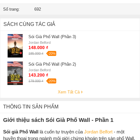
Số trang:
692
SÁCH CÙNG TÁC GIẢ
Sói Già Phố Wall (Phần 3)
Jordan Belford
148.000 ₫
185.000 ₫
-20%
Sói Già Phố Wall (Phần 2)
Jordan Belford
143.200 ₫
179.000 ₫
-20%
Xem Tất Cả
THÔNG TIN SẢN PHẨM
Giới thiệu sách Sói Già Phố Wall - Phần 1
Sói già Phố Wall
là cuốn tự truyện của
Jordan Belfort
- một
huyền thoại trong ngành môi giới chứng khoán trên sàn phố Wall.