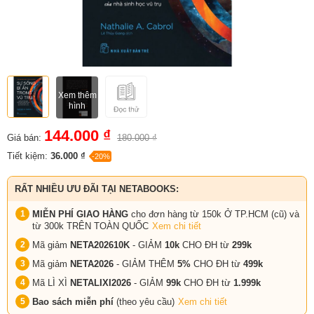
Xem thêm
hình
144.000 ₫
Giá bán:
180.000 ₫
Tiết kiệm:
36.000 ₫
-20%
RẤT NHIỀU ƯU ĐÃI TẠI NETABOOKS:
MIỄN PHÍ GIAO HÀNG
cho đơn hàng từ 150k Ở TP.HCM (cũ) và
từ 300k TRÊN TOÀN QUỐC
Xem chi tiết
Mã giảm
NETA202610K
- GIẢM
10k
CHO ĐH từ
299k
Mã giảm
NETA2026
- GIẢM THÊM
5%
CHO ĐH từ
499k
Mã LÌ XÌ
NETALIXI2026
- GIẢM
99k
CHO
ĐH từ
1.999k
Bao sách miễn phí
(theo yêu cầu)
Xem chi tiết