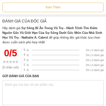
Trong cuốn sách này, nhà sinh học vũ trụ Nathalie Cabrol sẽ đưa
Xem Thêm
chúng ta vào hành trình ngoạn mục xuyên không gian thời gian
để tìm đáp án cho một trong những câu hỏi khiến nhân loại tò mò
nhất: Có sự sống ở bên ngoài Trái đất hay không?
ĐÁNH GIÁ CỦA ĐỘC GIẢ
Hãy đánh giá
Sự Sống Bí Ẩn Trong Vũ Trụ - Hành Trình Tìm Kiếm
Nguồn Gốc Và Giới Hạn Của Sự Sống Dưới Góc Nhìn Của Nhà Sinh
Học Vũ Trụ - Nathalie A. Cabrol
để giúp những độc giả khác lựa chọn
được cuốn sách phù hợp nhất!
0/5
5
0% | 0 đánh giá
4
0% | 0 đánh giá
3
0% | 0 đánh giá
2
0% | 0 đánh giá
(0 nhận xét)
1
0% | 0 đánh giá
GỬI ĐÁNH GIÁ CỦA BẠN
Nathalie Cabrol là một trong những nhà sinh học vũ trụ hàng đầu
thế giới, giám đốc Trung tâm Carl Sagan tại Việt SETI. Bà chuyên