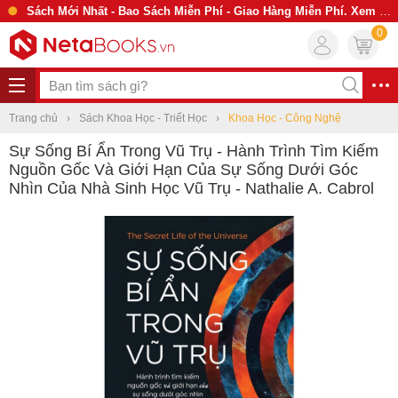
Sách Mới Nhất - Bao Sách Miễn Phí - Giao Hàng Miễn Phí. Xem Ngay
0
Trang chủ
Sách Khoa Học - Triết Học
Khoa Học - Công Nghệ
Sự Sống Bí Ẩn Trong Vũ Trụ - Hành Trình Tìm Kiếm
Nguồn Gốc Và Giới Hạn Của Sự Sống Dưới Góc
Nhìn Của Nhà Sinh Học Vũ Trụ - Nathalie A. Cabrol