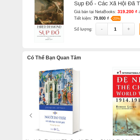
Thông tin tác giả Jared Diamond
Sụp Đổ - Các Xã Hội Đã 
319.200 ₫
Giá bán tại NetaBooks:
Jared Diamond
Tiết kiệm:
79.800 ₫
-20%
Sinh (10/9/1937) là nhà khoa học Mỹ và tác giả nổi 
-
+
Số lượng:
cho đến ngày hôm qua; Loài tinh tinh thứ 3; v.v… T
ông bao trùm hầu như mọi ngành, từ kiến trúc, ngôn
Ông cũng không phải là một học giả “tháp ngà” khi
“tận cùng thế giới” (như đảo New Guinea, đảo Ph
Có Thể Bạn Quan Tâm
hiện đại có nhiều ảnh hưởng nhất ở Mỹ.
Xem tất cả sá
Sách
Sụp Đổ - Các Xã Hội Đã Thất Bại Hay Thành Cô
NetaBooks với ưu đãi Bao sách miễn phí và Gian hàng N