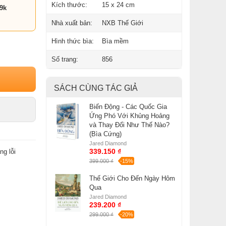
Kích thước:
15 x 24 cm
9k
Nhà xuất bản:
NXB Thế Giới
Hình thức bìa:
Bìa mềm
Số trang:
856
SÁCH CÙNG TÁC GIẢ
Biến Động - Các Quốc Gia
Ứng Phó Với Khủng Hoảng
và Thay Đổi Như Thế Nào?
(Bìa Cứng)
Jared Diamond
339.150 ₫
ng lỗi
399.000 ₫
-15%
Thế Giới Cho Đến Ngày Hôm
Qua
Jared Diamond
239.200 ₫
299.000 ₫
-20%