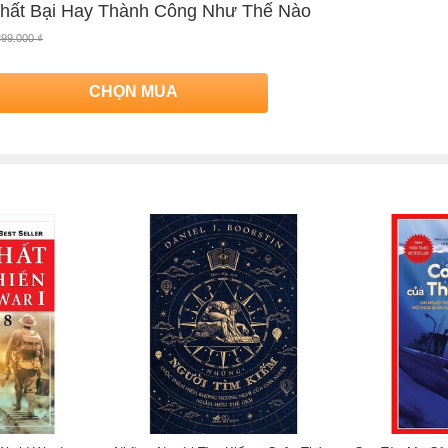
Thất Bại Hay Thành Công Như Thế Nào
399.000 ₫
tiếng với các tác phẩm: Súng, Vi trùng và Thép; Sụp đổ; Thế giới
CHỌN MUA
uy theo học và có bằng tiến sĩ về sinh lý học, nhưng kiến thức của
 ngữ, khảo cổ, đến động vật học, y học.
 từng chu du khắp châu lục, thậm chí sống nhiều năm ở những nơi
ục Sinh). Ông cũng được xếp vào hàng ngũ những nhà tư tưởng
ch của tác giả Jared Diamond
ng Như Thế Nào
của tác giả
Jared Diamond
, có bán tại Nhà sách online
etaBooks tại Tiki với ưu đãi Bao sách miễn phí và tặng Bookmark