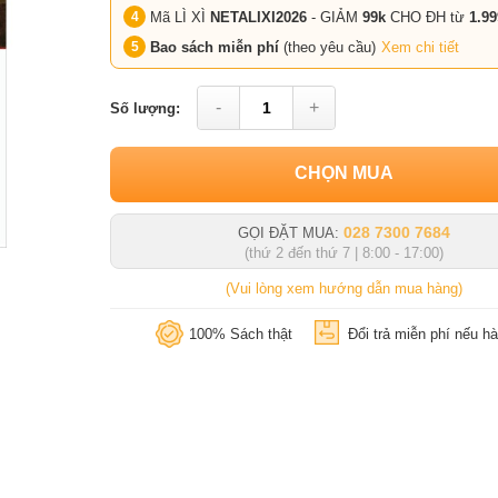
Mã LÌ XÌ
NETALIXI2026
- GIẢM
99k
CHO
ĐH từ
1.99
Bao sách miễn phí
(theo yêu cầu)
Xem chi tiết
-
+
Số lượng:
CHỌN MUA
028 7300 7684
GỌI ĐẶT MUA:
(thứ 2 đến thứ 7 | 8:00 - 17:00)
(Vui lòng xem hướng dẫn mua hàng)
100% Sách thật
Đổi trả miễn phí nếu hà