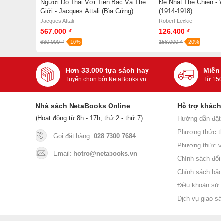
i Những
Người Do Thái Với Tiền Bạc Và Thế
Đệ Nhất Thế Chiến - 
ới - Bùi
Giới - Jacques Attali (Bìa Cứng)
(1914-1918)
Jacques Attali
Robert Leckie
567.000 ₫
126.400 ₫
630.000 ₫
-10%
158.000 ₫
-20%
Hơn 33.000 tựa sách hay
Miễn
Tuyển chọn bởi NetaBooks.vn
Từ 15
Nhà sách NetaBooks Online
Hỗ trợ khác
(Hoạt động từ 8h - 17h, thứ 2 - thứ 7)
Hướng dẫn đặt
Phương thức t
Gọi đặt hàng:
028 7300 7684
Phương thức v
Email:
hotro@netabooks.vn
Chính sách đổi 
Chính sách bả
Điều khoản sử
Dịch vụ giao s