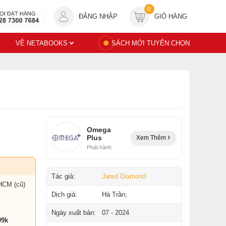
0
ĐĂNG NHẬP
GIỎ HÀNG
VỀ NETABOOKS
SÁCH MỚI TUYỂN CHỌN
Omega
Plus
Xem Thêm
Phát hành
Tác giả:
Jared Diamond
HCM (cũ)
Dịch giả:
Hà Trần;
Ngày xuất bản:
07 - 2024
99k