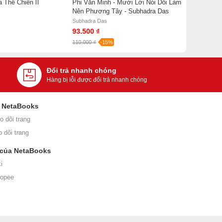
 Thế Chiến II
Phi Văn Minh - Mười Lời Nói Dối Làm
Nên Phương Tây - Subhadra Das
Subhadra Das
93.500 ₫
110.000 ₫
-15%
Đổi trả nhanh chóng
Hàng bị lỗi được đổi trả nhanh chóng
i NetaBooks
o dõi trang
o dõi trang
 của NetaBooks
i
hopee