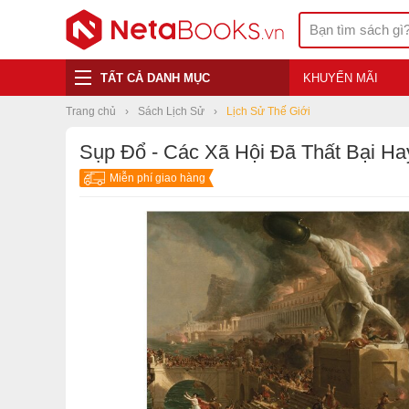
TẤT CẢ DANH MỤC
KHUYẾN MÃI
Trang chủ
Sách Lịch Sử
Lịch Sử Thế Giới
Sụp Đổ - Các Xã Hội Đã Thất Bại H
Miễn phí giao hàng