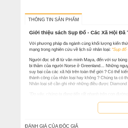
THÔNG TIN SẢN PHẨM
Giới thiệu sách Sụp Đổ - Các Xã Hội Đ
Với phương pháp đa ngành cùng khối lượng kiến thứ
mạng trong nghiên cứu về lịch sử nhân loại:
“Sụp đổ 
Người đọc sẽ đi từ văn minh Maya, đến với sự bùng 
bi thảm của người Norse ở Greenland… Những nguyê
suy bại của các xã hội trên toàn thế giới ? Có thể ki
thành công của nhân loại hay không ? Chúng ta có thể
Nhân loại sẽ cần ghi nhớ những điều được Diamond t
"Do vậy, chúng ta đang tiến rất nhanh trên con đư
môi trường của thế giới sẽ được các thế hệ trẻ hiện n
những cách thích hợp do chính chúng ta chọn lựa h
chọn lựa như chiến tranh, diệt chủng, dịch bệnh và cá
gắn chặt với lịch sử xã hội loài người, nhưng mức đ
theo và bất ổn chính trị. "
ĐÁNH GIÁ CỦA ĐỘC GIẢ