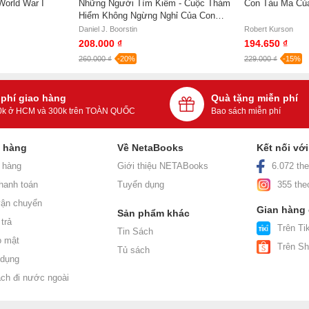
World War I
Những Người Tìm Kiếm - Cuộc Thám
Con Tàu Ma Của
Hiểm Không Ngừng Nghỉ Của Con
Người Nhằm Hiểu Thế Giới - Daniel
Daniel J. Boorstin
Robert Kurson
J. Boorstin
208.000 ₫
194.650 ₫
260.000 ₫
-20%
229.000 ₫
-15%
 phí giao hàng
Quà tặng miễn phí
0k ở HCM và 300k trên TOÀN QUỐC
Bao sách miễn phí
h hàng
Về NetaBooks
Kết nối vớ
 hàng
Giới thiệu NETABooks
6.072 the
hanh toán
Tuyển dụng
355 the
ận chuyển
Gian hàng
Sản phẩm khác
trả
Trên Tik
Tin Sách
o mật
Trên S
Tủ sách
 dụng
ách đi nước ngoài