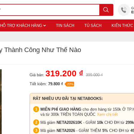
HỖ TRỢ KHÁCH HÀNG
TIN SÁCH
TỦ SÁCH
KIẾN THỨC
ay Thành Công Như Thế Nào
319.200 ₫
Giá bán:
399.000 ₫
Tiết kiệm:
79.800 ₫
-20%
RẤT NHIỀU ƯU ĐÃI TẠI NETABOOKS:
MIỄN PHÍ GIAO HÀNG
cho đơn hàng từ 150k Ở TP.
và từ 300k TRÊN TOÀN QUỐC
Xem chi tiết
Mã giảm
NETA202610K
- GIẢM
10k
CHO ĐH từ
299k
Mã giảm
NETA2026
- GIẢM THÊM
5%
CHO ĐH từ
4