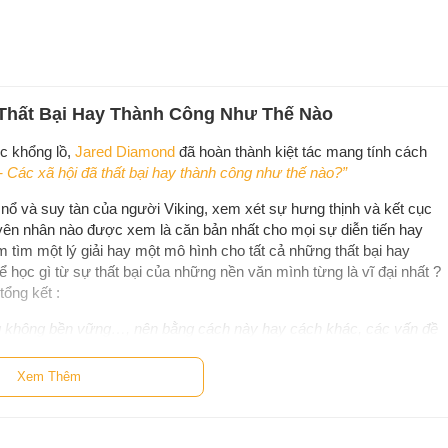
ã Thất Bại Hay Thành Công Như Thế Nào
c khổng lồ,
Jared Diamond
đã hoàn thành kiệt tác mang tính cách
- Các xã hội đã thất bại hay thành công như thế nào?”
nổ và suy tàn của người Viking, xem xét sự hưng thịnh và kết cục
n nhân nào được xem là căn bản nhất cho mọi sự diễn tiến hay
ếm tìm một lý giải hay một mô hình cho tất cả những thất bại hay
 học gì từ sự thất bại của những nền văn mình từng là vĩ đại nhất ?
ổng kết :
ờng không bền vững…, nên bằng cách này hay cách khác, các vấn đề
ay giải quyết. Vấn đề ở đây là liệu chúng ta có được giải quyết bằng
ay không, hay bằng những cách tiêu cực mà chúng ta không muốn
Xem Thêm
c xã hội sụp đổ. Trong khi tất cả các hiện tượng tàn khốc trên luôn
ộ nghiêm trọng của suy thoái môi trường và áp lực dân số sẽ kéo