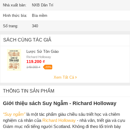
Nhà xuất bản:
NXB Dân Trí
Hình thức bìa:
Bìa mềm
Số trang:
340
SÁCH CÙNG TÁC GIẢ
Lược Sử Tôn Giáo
Richard Holloway
119.200 ₫
149.000 ₫
-20%
Xem Tất Cả
THÔNG TIN SẢN PHẨM
Giới thiệu sách Suy Ngẫm - Richard Holloway
“Suy ngẫm”
là một tác phẩm giàu chiều sâu triết học và chiêm
nghiệm cá nhân của
Richard Holloway
- nhà văn, triết gia và cựu
Giám mục nổi tiếng người Scotland. Không đi theo lối trình bày