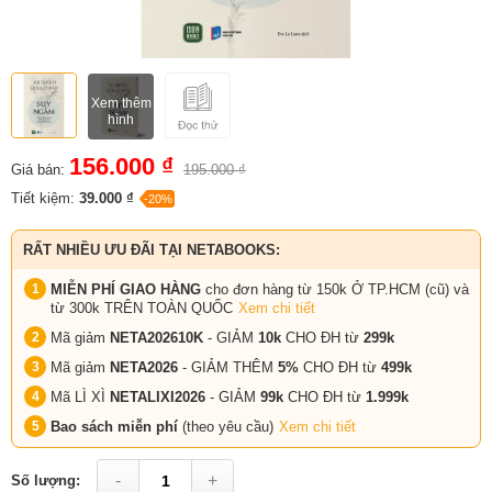
Xem thêm
hình
156.000 ₫
Giá bán:
195.000 ₫
Tiết kiệm:
39.000 ₫
-20%
RẤT NHIỀU ƯU ĐÃI TẠI NETABOOKS:
MIỄN PHÍ GIAO HÀNG
cho đơn hàng từ 150k Ở TP.HCM (cũ) và
từ 300k TRÊN TOÀN QUỐC
Xem chi tiết
Mã giảm
NETA202610K
- GIẢM
10k
CHO ĐH từ
299k
Mã giảm
NETA2026
- GIẢM THÊM
5%
CHO ĐH từ
499k
Mã LÌ XÌ
NETALIXI2026
- GIẢM
99k
CHO
ĐH từ
1.999k
Bao sách miễn phí
(theo yêu cầu)
Xem chi tiết
-
+
Số lượng: