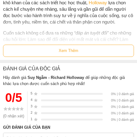
khô khan của các sách triết học học thuật,
Holloway
lựa chọn
cách kể chuyện nhẹ nhàng, sâu lắng và gần gũi để dẫn người
đọc bước vào hành trình suy tư về ý nghĩa của cuộc sống, sự cô
đơn, tình yêu, niềm tin, cái chết và thân phận con người.
Cuốn sách không cố đưa ra những
“đáp án tuyệt đối”
cho những
câu hỏi lớn: Làm sao để đối diện với mất mát và cái chết? Làm
sao để sống một cuộc đời tốt đẹp? Và làm thế nào để tìm thấy vẻ
Xem Thêm
đẹp trong thế giới này?
Thay vào đó,
Richard Holloway
khuyến khích người đọc học
ĐÁNH GIÁ CỦA ĐỘC GIẢ
cách đối diện với sự bất định của đời sống bằng thái độ tỉnh táo,
nhân văn và chân thành với chính mình.
Hãy đánh giá
Suy Ngẫm - Richard Holloway
để giúp những độc giả
khác lựa chọn được cuốn sách phù hợp nhất!
Thông qua hàng loạt suy tư ngắn gọn nhưng sắc sảo, cuốn sách
“Suy ngẫm”
0/5
bàn về:
5
0% | 0 đánh giá
4
0% | 0 đánh giá
Nỗi cô đơn tồn tại bên trong mỗi con người
3
0% | 0 đánh giá
Khát khao tìm kiếm ý nghĩa và mục đích sống
2
0% | 0 đánh giá
(0 nhận xét)
1
Sự mong manh của hạnh phúc
0% | 0 đánh giá
GỬI ĐÁNH GIÁ CỦA BẠN
Vai trò của ký ức, tình yêu và lòng trắc ẩn
Cách con người đối diện với mất mát, tuổi già và cái chết