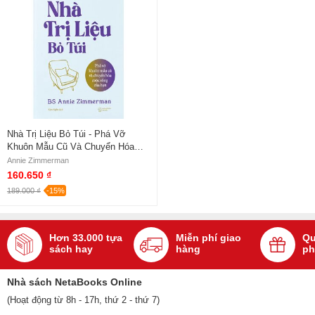
Nhà Trị Liệu Bỏ Túi - Phá Vỡ
Khuôn Mẫu Cũ Và Chuyển Hóa
Cuộc Sống Của Bạn - Annie
Annie Zimmerman
Zimmerman
160.650 ₫
189.000 ₫
-15%
Hơn 33.000 tựa
Miễn phí giao
Qu
sách hay
hàng
ph
Nhà sách NetaBooks Online
(Hoạt động từ 8h - 17h, thứ 2 - thứ 7)