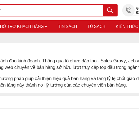
HỖ TRỢ KHÁCH HÀNG
TIN SÁCH
TỦ SÁCH
KIẾN THỨC
lãnh đạo kinh đoanh. Thông qua tổ chức đào tạo - Sales Gravy, Jeb v
rang web chuyên về bán hàng sở hữu lượt truy cập top đầu trong ngàn
phương pháp giúp cải thiện hiệu quả bán hàng và tăng tỷ lệ chốt giao
 nền tảng này thành nơi lý tưởng của các chuyên viên bán hàng.