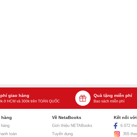
 phí giao hàng
Quà tặng miễn phí
0k ở HCM và 300k trên TOÀN QUỐC
Bao sách miễn phí
h hàng
Về NetaBooks
Kết nối vớ
 hàng
Giới thiệu NETABooks
6.072 the
hanh toán
Tuyển dụng
355 the