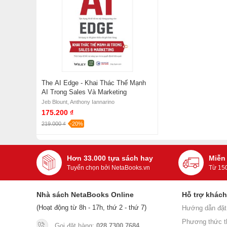
The AI Edge - Khai Thác Thế Mạnh
AI Trong Sales Và Marketing
Jeb Blount, Anthony Iannarino
175.200 ₫
219.000 ₫
-20%
Hơn 33.000 tựa sách hay
Miễn
Tuyển chọn bởi NetaBooks.vn
Từ 15
Nhà sách NetaBooks Online
Hỗ trợ khác
(Hoạt động từ 8h - 17h, thứ 2 - thứ 7)
Hướng dẫn đặt
Phương thức t
Gọi đặt hàng:
028 7300 7684