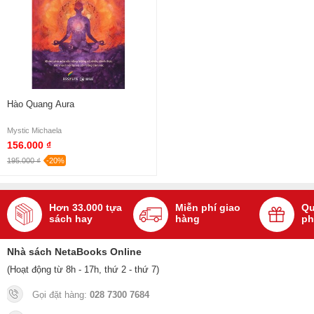
Hào Quang Aura
Mystic Michaela
156.000 ₫
195.000 ₫
-20%
Hơn 33.000 tựa
Miễn phí giao
Qu
sách hay
hàng
ph
Nhà sách NetaBooks Online
(Hoạt động từ 8h - 17h, thứ 2 - thứ 7)
Gọi đặt hàng:
028 7300 7684