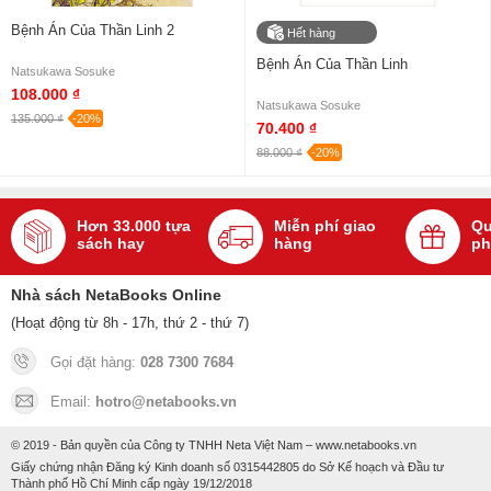
Bệnh Án Của Thần Linh 2
Hết hàng
Bệnh Án Của Thần Linh
Natsukawa Sosuke
108.000 ₫
Natsukawa Sosuke
135.000 ₫
-20%
70.400 ₫
88.000 ₫
-20%
Hơn 33.000 tựa
Miễn phí giao
Qu
sách hay
hàng
ph
Nhà sách NetaBooks Online
(Hoạt động từ 8h - 17h, thứ 2 - thứ 7)
Gọi đặt hàng:
028 7300 7684
Email:
hotro@netabooks.vn
© 2019 - Bản quyền của Công ty TNHH Neta Việt Nam – www.netabooks.vn
Giấy chứng nhận Đăng ký Kinh doanh số 0315442805 do Sở Kế hoạch và Đầu tư
Thành phố Hồ Chí Minh cấp ngày 19/12/2018