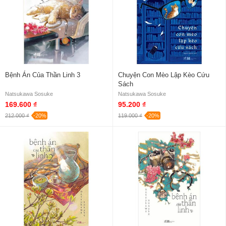
Bệnh Án Của Thần Linh 3
Chuyện Con Mèo Lập Kèo Cứu
Sách
Natsukawa Sosuke
Natsukawa Sosuke
169.600 ₫
95.200 ₫
212.000 ₫
-20%
119.000 ₫
-20%