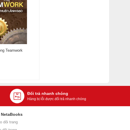
ong Teamwork
Đổi trả nhanh chóng
Hàng bị lỗi được đổi trả nhanh chóng
i NetaBooks
o dõi trang
o dõi trang