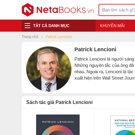
TẤT CẢ DANH MỤC
KHUYẾN MÃI
Trang chủ
Patrick Lencioni
Patrick Lencioni
Patrick Lencioni là người sán
Những nguyên tắc của ông đã 
nhau.
Ngoài ra, Lencioni là tá
xuất hiện trên Wall Street Jo
Sách tác giả Patrick Lencioni