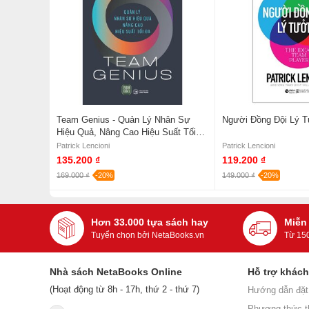
Team Genius - Quản Lý Nhân Sự
Người Đồng Đội Lý 
Hiệu Quả, Nâng Cao Hiệu Suất Tối
Đa
Patrick Lencioni
Patrick Lencioni
135.200 ₫
119.200 ₫
169.000 ₫
-20%
149.000 ₫
-20%
Hơn 33.000 tựa sách hay
Miễn
Tuyển chọn bởi NetaBooks.vn
Từ 15
Nhà sách NetaBooks Online
Hỗ trợ khác
(Hoạt động từ 8h - 17h, thứ 2 - thứ 7)
Hướng dẫn đặt
Phương thức t