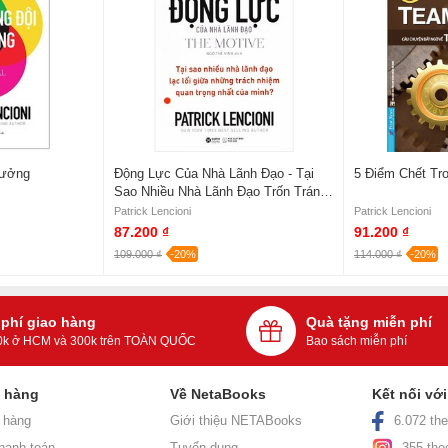
Tưởng
Động Lực Của Nhà Lãnh Đạo - Tại
5 Điểm Chết Tr
Sao Nhiều Nhà Lãnh Đạo Trốn Tránh
Những Trách Nhiệm Quan Trọng
Patrick Lencioni
Patrick Lencioni
Nhất?
87.200 ₫
91.200 ₫
109.000 ₫
-20%
114.000 ₫
-20%
 phí giao hàng
Quà tặng miễn phí
0k ở HCM và 300k trên TOÀN QUỐC
Bao sách miễn phí
h hàng
Về NetaBooks
Kết nối vớ
 hàng
Giới thiệu NETABooks
6.072 the
hanh toán
Tuyển dụng
355 the