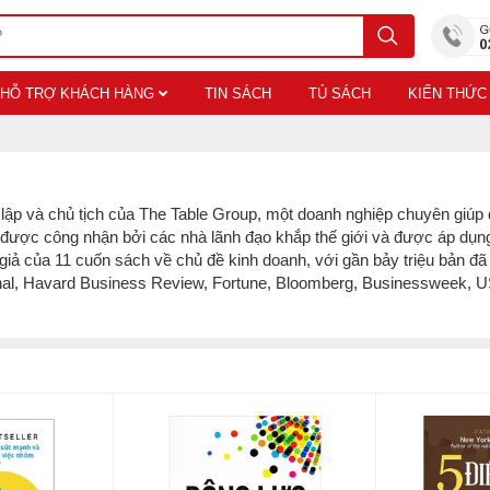
HỖ TRỢ KHÁCH HÀNG
TIN SÁCH
TỦ SÁCH
KIẾN THỨC
g lập và chủ tịch của The Table Group, một doanh nghiệp chuyên giúp
được công nhận bởi các nhà lãnh đạo khắp thế giới và được áp dụng
c giả của 11 cuốn sách về chủ đề kinh doanh, với gần bảy triệu bản 
urnal, Havard Business Review, Fortune, Bloomberg, Businessweek,