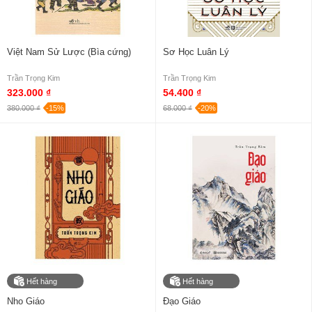
Việt Nam Sử Lược (Bìa cứng)
Sơ Học Luân Lý
Trần Trọng Kim
Trần Trọng Kim
323.000 ₫
54.400 ₫
380.000 ₫
-15%
68.000 ₫
-20%
Hết hàng
Hết hàng
Nho Giáo
Đạo Giáo