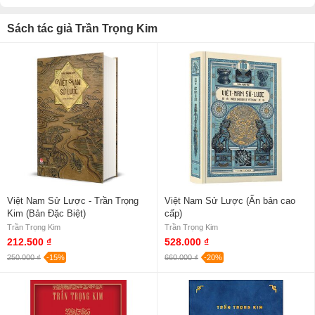
lược (1916), Quốc văn giáo khoa thư (1916),
Truyện Thúy Kiều (1925, soạn chung với Bùi
Sách tác giả Trần Trọng Kim
Kỷ), Phật lục (1940), Việt Nam văn phạm (1940,
soạn chung với Phạm Duy Khiêm, Bùi Kỷ), Một
cơn gió bụi (1949-1969), v.v.
Trần Trọng Kim còn là một chính trị gia, một nhà
giáo mẫu mực, có uy tín trong xã hội. Cuộc đời
ông là tấm gương về tư cách của một học giả.
Việt Nam Sử Lược - Trần Trọng
Việt Nam Sử Lược (Ấn bản cao
Kim (Bản Đặc Biệt)
cấp)
Trần Trọng Kim
Trần Trọng Kim
212.500 ₫
528.000 ₫
250.000 ₫
-15%
660.000 ₫
-20%