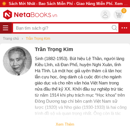
Sách Mới Nhất - Bao Sách Miễn Phí - Giao Hàng Miễn Phí. Xem Ngay
0
Trang chủ
Trần Trọng Kim
Trần Trọng Kim
Sinh (1882-1953).
Bút hiệu Lệ Thần
, người làng
Kiều Lĩnh, xã Đan Phố, huyện Nghi Xuân, tỉnh
Hà Tĩnh. Là một học giả uyên thâm cả tân học
lẫn cựu học, ông dành cả cuộc đời cho ngành
giáo dục và cho nền văn hóa Việt Nam trong
nửa đầu thế kỷ XX. Khởi đầu sự nghiệp trứ tác
từ năm 1914 khi phụ trách mục “Học khoa” trên
Đông Dương tạp chí bên cạnh Việt Nam sử
lược (1920) và Nho giáo (1930-1933) là hai công
trình đồ sộ và quan trọng nhất.
Ông còn là tác
giả của nhiều cuốn sách có giá trị vượt thời gian
Xem Thêm
như Sơ học luân lý (1914), Sư phạm khoa yếu