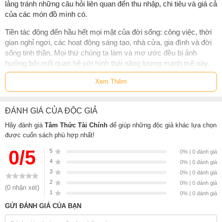
lảng tránh những câu hỏi liên quan đến thu nhập, chi tiêu và giá cả
của các món đồ mình có.
Tiền tác động đến hầu hết mọi mặt của đời sống: công việc, thời
gian nghỉ ngơi, các hoạt động sáng tạo, nhà cửa, gia đình và đời
sống tinh thần. Mọi thứ chúng ta làm và mơ ước đều bị ảnh
hưởng bởi mối quan hệ với hình thái năng lượng mạnh mẽ này.
Từ ước mơ to lớn như kinh doanh, mua nhà, mua xe, cho đến
Xem Thêm
những dự định nhỏ như trang trải cuộc sống hay mua một món
đồ nào đó, năng lượng của đồng tiền đều có những ảnh hưởng
nhất định đến chúng.
ĐÁNH GIÁ CỦA ĐỘC GIẢ
Tiền có thể là cội nguồn cho một cuộc sống sung túc, nhưng cũng
Hãy đánh giá
Tâm Thức Tài Chính
để giúp những độc giả khác lựa chọn
có thể mang lại sự đau khổ nếu chúng ta không hiểu đúng về
được cuốn sách phù hợp nhất!
năng lượng của đồng tiền. Cuốn sách
“Tâm thức tài chính”
tổng
0/5
5
0% | 0 đánh giá
hợp những bài học sâu sắc về tiền bạc và các quy luật tâm thức
4
0% | 0 đánh giá
sẽ giúp bạn thu hút sự thịnh vượng vật chất lẫn tinh thần.
3
0% | 0 đánh giá
Cuốn sách Tâm Thức Tài Chính sẽ giúp bạn:
2
0% | 0 đánh giá
(0 nhận xét)
1
0% | 0 đánh giá
Thay đổi hoàn toàn cách suy nghĩ về mối quan hệ giữa bản
GỬI ĐÁNH GIÁ CỦA BẠN
thân với đồng tiền.