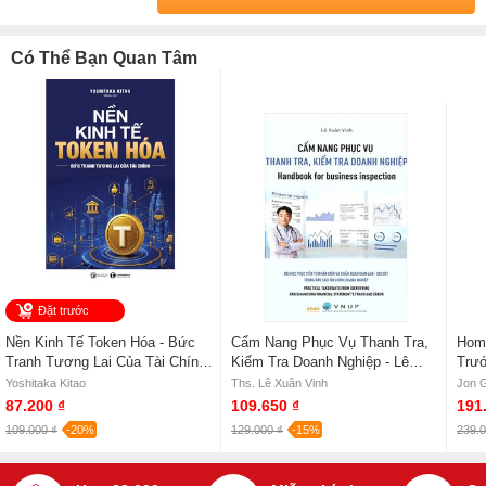
tại Nhà sách online NetaBooks với ưu đãi Bao sách miễn phí và Gian
hàng NetaBooks tại Tiki với ưu đãi Bao sách miễn phí và tặng
Có Thể Bạn Quan Tâm
Bookmark
Đặt trước
Nền Kinh Tế Token Hóa - Bức
Cẩm Nang Phục Vụ Thanh Tra,
Home
Tranh Tương Lai Của Tài Chính -
Kiểm Tra Doanh Nghiệp - Lê
Trướ
Yoshitaka Kitao
Xuân Vinh
Yoshitaka Kitao
Ths. Lê Xuân Vinh
Jon 
87.200 ₫
109.650 ₫
191
109.000 ₫
-20%
129.000 ₫
-15%
239.0