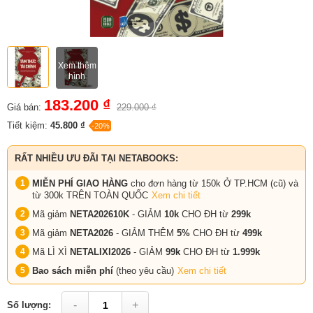
Xem thêm
hình
183.200 ₫
Giá bán:
229.000 ₫
Tiết kiệm:
45.800 ₫
-20%
RẤT NHIỀU ƯU ĐÃI TẠI NETABOOKS:
MIỄN PHÍ GIAO HÀNG
cho đơn hàng từ 150k Ở TP.HCM (cũ) và
từ 300k TRÊN TOÀN QUỐC
Xem chi tiết
Mã giảm
NETA202610K
- GIẢM
10k
CHO ĐH từ
299k
Mã giảm
NETA2026
- GIẢM THÊM
5%
CHO ĐH từ
499k
Mã LÌ XÌ
NETALIXI2026
- GIẢM
99k
CHO
ĐH từ
1.999k
Bao sách miễn phí
(theo yêu cầu)
Xem chi tiết
-
+
Số lượng: