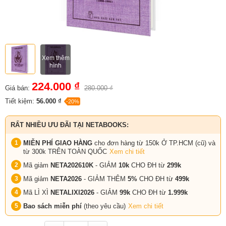
Xem thêm
hình
224.000 ₫
Giá bán:
280.000 ₫
Tiết kiệm:
56.000 ₫
-20%
RẤT NHIỀU ƯU ĐÃI TẠI NETABOOKS:
MIỄN PHÍ GIAO HÀNG
cho đơn hàng từ 150k Ở TP.HCM (cũ) và
từ 300k TRÊN TOÀN QUỐC
Xem chi tiết
Mã giảm
NETA202610K
- GIẢM
10k
CHO ĐH từ
299k
Mã giảm
NETA2026
- GIẢM THÊM
5%
CHO ĐH từ
499k
Mã LÌ XÌ
NETALIXI2026
- GIẢM
99k
CHO
ĐH từ
1.999k
Bao sách miễn phí
(theo yêu cầu)
Xem chi tiết