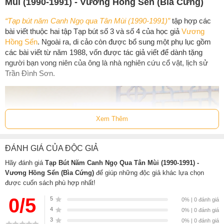
Mùi (1990-1991) - Vương Hồng Sển (Bìa Cứng)
“Tạp bút năm Canh Ngọ qua Tân Mùi (1990-1991)”
tập hợp các
bài viết thuộc hai tập Tạp bút số 3 và số 4 của học giả
Vương
Hồng Sển
. Ngoài ra, di cảo còn được bổ sung một phụ lục gồm
các bài viết từ năm 1988, vốn được tác giả viết để dành tặng
người bạn vong niên của ông là nhà nghiên cứu cổ vật, lịch sử
Trần Đình Sơn.
Xem Thêm
ĐÁNH GIÁ CỦA ĐỘC GIẢ
Hãy đánh giá
Tạp Bút Năm Canh Ngọ Qua Tân Mùi (1990-1991) -
Vương Hồng Sển (Bìa Cứng)
để giúp những độc giả khác lựa chọn
được cuốn sách phù hợp nhất!
0/5
5
0% | 0 đánh giá
4
0% | 0 đánh giá
3
0% | 0 đánh giá