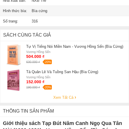
Nhà xuất bản:
NXB Trẻ
Hình thức bìa:
Bìa cứng
Số trang:
316
SÁCH CÙNG TÁC GIẢ
Tự Vị Tiếng Nói Miền Nam - Vương Hồng Sển (Bìa Cứng)
Vương Hồng Sển
504.000 ₫
630.000 ₫
-20%
Tả Quân Lê Và Tuồng San Hậu (Bìa Cứng)
Vương Hồng Sển
152.000 ₫
190.000 ₫
-20%
Xem Tất Cả
THÔNG TIN SẢN PHẨM
Giới thiệu sách Tạp Bút Năm Canh Ngọ Qua Tân