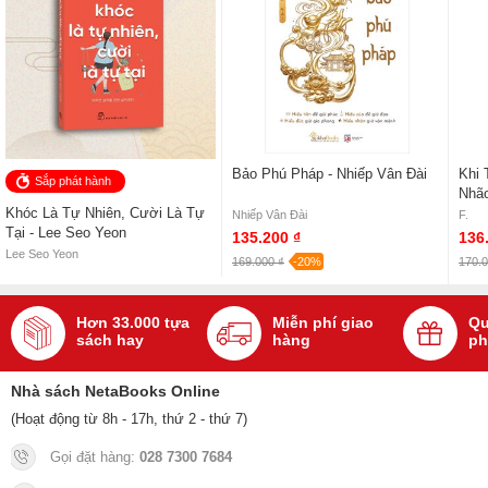
tim của những tâm hồn mệt mỏi.
Xem tất cả sách của tác giả Seunghwan Jeon
Sách
Tập Nhìn Đời Bằng Đôi Mắt Sáng Trong
của tác giả
Seunghwan Jeon
, có bán tại Nhà sách online NetaBooks với ưu đãi
Bao sách miễn phí và Gian hàng NetaBooks tại Tiki với ưu đãi Bao
Bảo Phú Pháp - Nhiếp Vân Đài
Khi 
sách miễn phí và tặng Bookmark
Sắp phát hành
Nhão
Khóc Là Tự Nhiên, Cười Là Tự
Vụn 
Nhiếp Vân Đài
F.
Tại - Lee Seo Yeon
135.200 ₫
136
Lee Seo Yeon
169.000 ₫
-20%
170.0
Hơn 33.000 tựa
Miễn phí giao
Qu
sách hay
hàng
ph
Nhà sách NetaBooks Online
(Hoạt động từ 8h - 17h, thứ 2 - thứ 7)
Gọi đặt hàng:
028 7300 7684