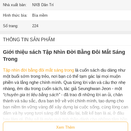
Nhà xuất bản:
NXB Dân Trí
Hình thức bìa:
Bìa mềm
Số trang:
224
THÔNG TIN SẢN PHẨM
Giới thiệu sách Tập Nhìn Đời Bằng Đôi Mắt Sáng
Trong
Tập nhìn đời bằng đôi mắt sáng trong
là cuốn sách dịu dàng như
một buổi sớm trong trẻo, nơi bạn có thể tạm gác lại mọi muộn
phiền và lắng nghe chính mình. Qua từng lời văn và câu thơ nhẹ
nhàng, êm dịu trong cuốn sách, tác giả Seunghwan Jeon - một
“chuyên gia trị liệu bằng sách”
- đã trao đi những lời an ủi, chân
thành và sâu sắc, đưa bạn trở về với chính mình, tạo dựng cho
bạn niềm tin vững vàng để xây dựng lại cuộc sống, cùng lòng can
đảm và hy vọng tươi sáng để bắt đầu lại, bất kể bạn là ai, ở đâu
hay làm gì. Đây sẽ là món quà tinh thần dành cho những tâm hồn
đang tổn thương, giúp bạn học cách nhìn cuộc đời bằng đôi mắt
Xem Thêm