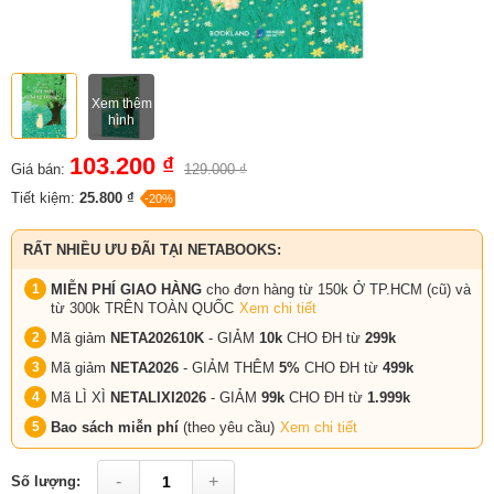
Xem thêm
hình
103.200 ₫
Giá bán:
129.000 ₫
Tiết kiệm:
25.800 ₫
-20%
RẤT NHIỀU ƯU ĐÃI TẠI NETABOOKS:
MIỄN PHÍ GIAO HÀNG
cho đơn hàng từ 150k Ở TP.HCM (cũ) và
từ 300k TRÊN TOÀN QUỐC
Xem chi tiết
Mã giảm
NETA202610K
- GIẢM
10k
CHO ĐH từ
299k
Mã giảm
NETA2026
- GIẢM THÊM
5%
CHO ĐH từ
499k
Mã LÌ XÌ
NETALIXI2026
- GIẢM
99k
CHO
ĐH từ
1.999k
Bao sách miễn phí
(theo yêu cầu)
Xem chi tiết
-
+
Số lượng: