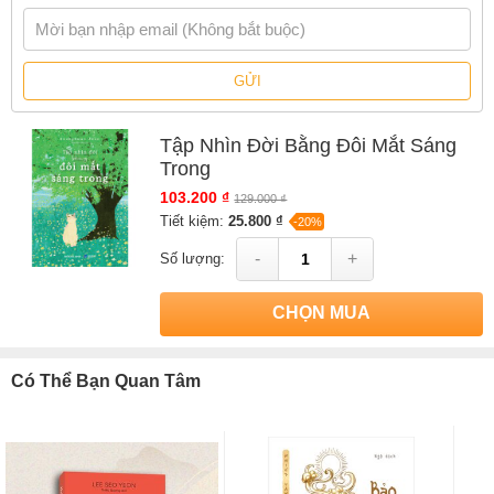
Nếu bạn không hạnh phúc, tôi mong ngày mai của bạn sẽ tốt hơn
ngày hôm nay.”
GỬI
“Hãy kiên trì để bình thản vượt qua vô vàn can thiệp
Hãy can đảm để mạnh dạn đi tìm con đường của riêng mình
Tập Nhìn Đời Bằng Đôi Mắt Sáng
Trong
Hãy thận trọng để biết khi nào cần tập trung và không bị sao
nhãng.”
103.200 ₫
129.000 ₫
Tiết kiệm:
25.800 ₫
-20%
“Mặt trời rạng rỡ chiếu sáng bạn,
-
+
Số lượng:
Cơn mưa dịu dàng khóc vì bạn,
Và màn đêm lặng lẽ lắng nghe câu chuyện của bạn.”
CHỌN MUA
Thông tin tác giả Seunghwan Jeon
Có Thể Bạn Quan Tâm
Seunghwan Jeon
Seunghwan Jeon
là một
“chuyên gia trị liệu bằng sách”
, dùng
sức mạnh đồng cảm và an ủi trong câu chữ để chữa lành trái