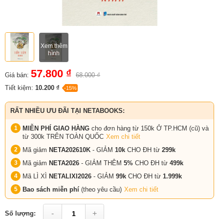
Xem thêm
hình
57.800 ₫
Giá bán:
68.000 ₫
Tiết kiệm:
10.200 ₫
-15%
RẤT NHIỀU ƯU ĐÃI TẠI NETABOOKS:
MIỄN PHÍ GIAO HÀNG
cho đơn hàng từ 150k Ở TP.HCM (cũ) và
từ 300k TRÊN TOÀN QUỐC
Xem chi tiết
Mã giảm
NETA202610K
- GIẢM
10k
CHO ĐH từ
299k
Mã giảm
NETA2026
- GIẢM THÊM
5%
CHO ĐH từ
499k
Mã LÌ XÌ
NETALIXI2026
- GIẢM
99k
CHO
ĐH từ
1.999k
Bao sách miễn phí
(theo yêu cầu)
Xem chi tiết
-
+
Số lượng: