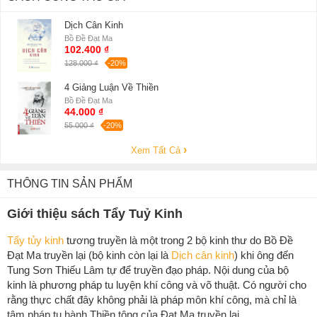
Dịch Cân Kinh
Bồ Đề Đạt Ma
102.400 ₫
128.000 ₫
-20%
4 Giảng Luận Về Thiền
Bồ Đề Đạt Ma
44.000 ₫
55.000 ₫
-20%
Xem Tất Cả
THÔNG TIN SẢN PHẨM
Giới thiệu sách Tẩy Tuỷ Kinh
Tẩy tủy kinh
tương truyền là một trong 2 bộ kinh thư do Bồ Đề
Đạt Ma truyền lại (bộ kinh còn lại là
Dịch cân kinh
) khi ông đến
Tung Sơn Thiếu Lâm tự để truyền đạo pháp. Nội dung của bộ
kinh là phương pháp tu luyện khí công và võ thuật. Có người cho
rằng thực chất đây không phải là pháp môn khí công, mà chỉ là
tâm pháp tu hành Thiền tông của Đạt Ma truyền lại.