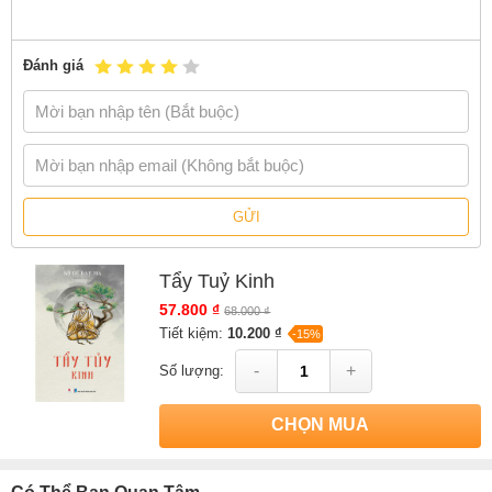
Đánh giá
GỬI
Tẩy Tuỷ Kinh
57.800 ₫
68.000 ₫
Tiết kiệm:
10.200 ₫
-15%
-
+
Số lượng:
CHỌN MUA