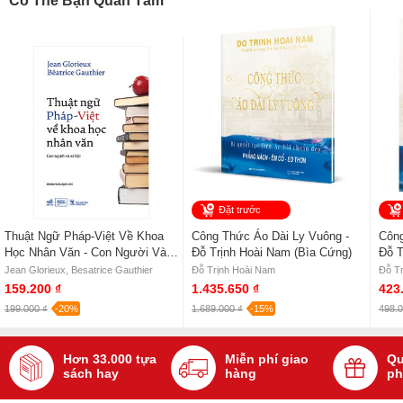
Có Thể Bạn Quan Tâm
Đặt trước
Thuật Ngữ Pháp-Việt Về Khoa
Công Thức Áo Dài Ly Vuông -
Công
Học Nhân Văn - Con Người Và
Đỗ Trịnh Hoài Nam (Bìa Cứng)
Đỗ T
Xã Hội - Jean Glorieux,
Jean Glorieux, Besatrice Gauthier
Đỗ Trịnh Hoài Nam
Đỗ T
Besatrice Gauthier
159.200 ₫
1.435.650 ₫
423
199.000 ₫
-20%
1.689.000 ₫
-15%
498.0
Hơn 33.000 tựa
Miễn phí giao
Qu
sách hay
hàng
ph