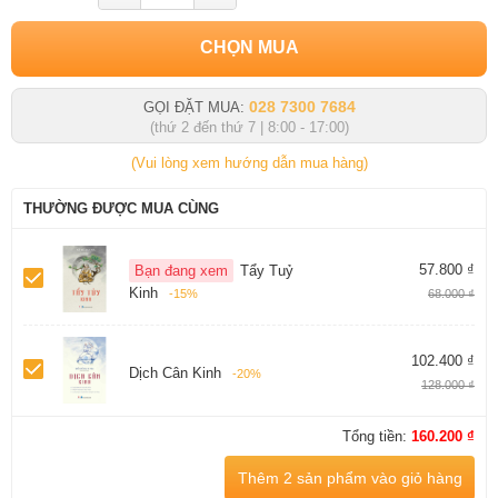
CHỌN MUA
028 7300 7684
GỌI ĐẶT MUA:
(thứ 2 đến thứ 7 | 8:00 - 17:00)
(Vui lòng xem hướng dẫn mua hàng)
THƯỜNG ĐƯỢC MUA CÙNG
57.800 ₫
Bạn đang xem
Tẩy Tuỷ
Kinh
-15%
68.000 ₫
102.400 ₫
Dịch Cân Kinh
-20%
128.000 ₫
Tổng tiền:
160.200 ₫
Thêm 2 sản phẩm vào giỏ hàng