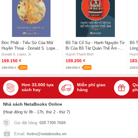
Đức Phật - Tiểu Sử Của Một
Bồ Tát Cố Sự - Hạnh Nguyện Từ
Bồ T
Huyền Thoại - Donald S. Lopez,
Bi Của Bồ Tát Quán Thế Âm -
Lòng
Jr.
Huỳnh Thanh Bình
Bình
Donald S. Lopez, Jr.
Huỳnh Thanh Bình
Huỳn
169.150 ₫
159.200 ₫
183
199.000 ₫
-15%
199.000 ₫
-20%
229.0
Hơn 33.000 tựa
Miễn phí giao
Qu
sách hay
hàng
ph
Nhà sách NetaBooks Online
(Hoạt động từ 8h - 17h, thứ 2 - thứ 7)
Gọi đặt hàng:
028 7300 7684
Email:
hotro@netabooks.vn