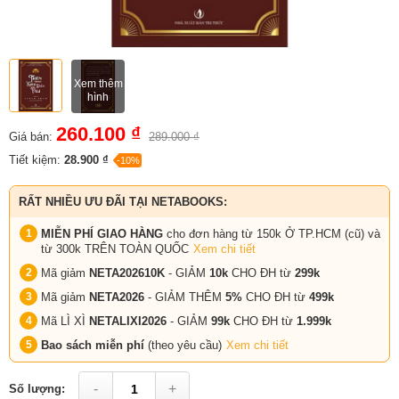
Xem thêm
hình
260.100 ₫
Giá bán:
289.000 ₫
Tiết kiệm:
28.900 ₫
-10%
RẤT NHIỀU ƯU ĐÃI TẠI NETABOOKS:
MIỄN PHÍ GIAO HÀNG
cho đơn hàng từ 150k Ở TP.HCM (cũ) và
từ 300k TRÊN TOÀN QUỐC
Xem chi tiết
Mã giảm
NETA202610K
- GIẢM
10k
CHO ĐH từ
299k
Mã giảm
NETA2026
- GIẢM THÊM
5%
CHO ĐH từ
499k
Mã LÌ XÌ
NETALIXI2026
- GIẢM
99k
CHO
ĐH từ
1.999k
Bao sách miễn phí
(theo yêu cầu)
Xem chi tiết
-
+
Số lượng: