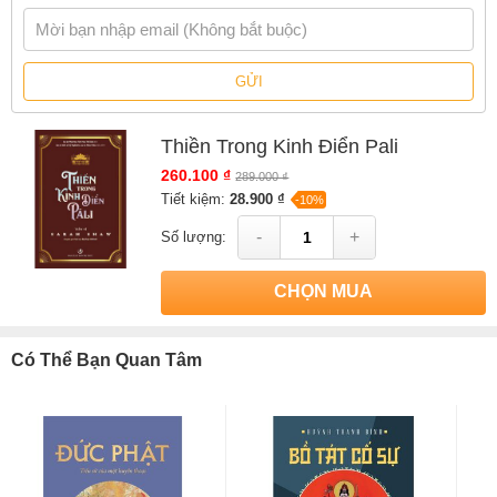
GỬI
Thiền Trong Kinh Điển Pali
260.100 ₫
289.000 ₫
Tiết kiệm:
28.900 ₫
-10%
-
+
Số lượng:
CHỌN MUA
Có Thể Bạn Quan Tâm