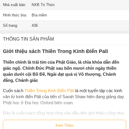
Nhà xuất bản:
NXB Tri Thức
Hình thức bìa:
Bìa mềm
Số trang:
436
THÔNG TIN SẢN PHẨM
Giới thiệu sách Thiền Trong Kinh Điển Pali
Thiền chính là trái tim của Phật Giáo, là chìa khóa dẫn đến
giác ngộ. Chính Đức Phật sau bốn mươi chín ngày thiền
quán dưới cội Bồ Đề, Ngài đạt quả vị Vô thượng, Chánh
đẳng, Chánh giác
Cuốn sách
Thiền Trong Kinh Điển Pāli
là một tuyển tập các kinh
văn từ kinh điển Pāli của tiến sĩ Sarah Shaw hiện đang giảng dạy
Phật học ở Đại học Oxford biên soạn.
Đây là cuốn sách tổng hợp rộng sâu đầu tiên giới thiệu cũng như
đưa ra những lời khuyên thiết thực cho người đọc về chủ đề thiền
trong Nikāya - bộ kinh được nhiều chuyên gia lỗi lạc thế giới nhận
Xem Thêm