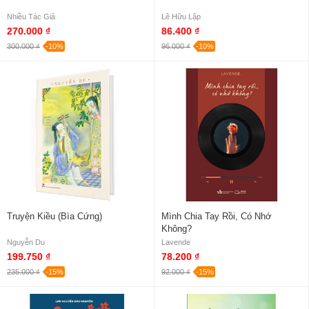
Nhiều Tác Giả
Lê Hữu Lập
270.000 ₫
86.400 ₫
300.000 ₫
-10%
96.000 ₫
-10%
Truyện Kiều (Bìa Cứng)
Mình Chia Tay Rồi, Có Nhớ
Không?
Nguyễn Du
Lavende
199.750 ₫
78.200 ₫
235.000 ₫
-15%
92.000 ₫
-15%