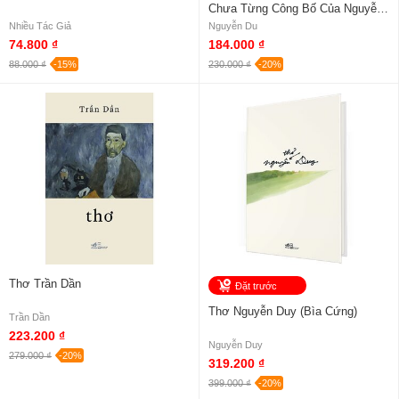
Chưa Từng Công Bố Của Nguyễn
Tư Nghiêm
Nhiều Tác Giả
Nguyễn Du
74.800 ₫
184.000 ₫
88.000 ₫
-15%
230.000 ₫
-20%
Thơ Trần Dần
Đặt trước
Thơ Nguyễn Duy (Bìa Cứng)
Trần Dần
223.200 ₫
Nguyễn Duy
279.000 ₫
-20%
319.200 ₫
399.000 ₫
-20%