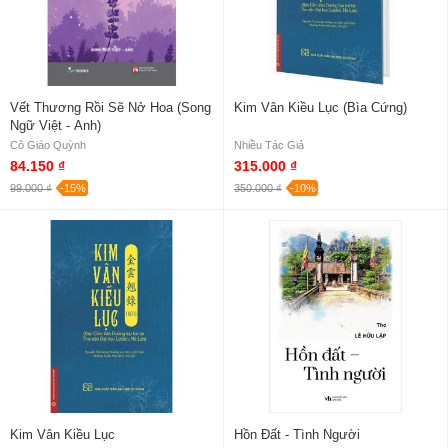
Vết Thương Rồi Sẽ Nở Hoa (Song
Kim Vân Kiều Lục (Bìa Cứng)
Ngữ Việt - Anh)
Cô Giáo Quỳnh
Nhiều Tác Giả
84.150 ₫
315.000 ₫
99.000 ₫
-15%
350.000 ₫
-10%
Kim Vân Kiều Lục
Hồn Đất - Tình Người