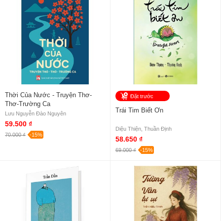
Thời Của Nước - Truyện Thơ-
Đặt trước
Thơ-Trường Ca
Trái Tim Biết Ơn
Lưu Nguyễn Đào Nguyên
59.500 ₫
Diệu Thiện, Thuần Định
70.000 ₫
-15%
58.650 ₫
69.000 ₫
-15%