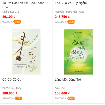
Tôi Đã Đặt Tên Em Cho Thành
Thơ Vua Và Suy Ngẫm
Phố
Nhiều Tác Giả
Nguyễn Phước Hải Trung
89.100 ₫
246.750 ₫
99.000 ₫
-10%
329.000 ₫
-25%
Cứ Cừ Cò Cư
Lặng Một Dòng Trôi
Dã Thi Văn Thùy
Diệu - Vi
288.000 ₫
158.400 ₫
320.000 ₫
-10%
198.000 ₫
-20%