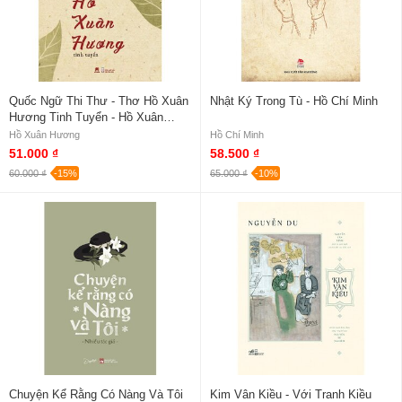
Quốc Ngữ Thi Thư - Thơ Hồ Xuân
Nhật Ký Trong Tù - Hồ Chí Minh
Hương Tinh Tuyển - Hồ Xuân
Hương
Hồ Xuân Hương
Hồ Chí Minh
51.000 ₫
58.500 ₫
60.000 ₫
-15%
65.000 ₫
-10%
Chuyện Kể Rằng Có Nàng Và Tôi
Kim Vân Kiều - Với Tranh Kiều