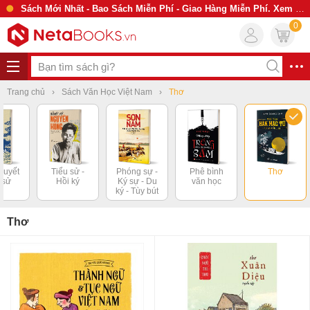
Sách Mới Nhất - Bao Sách Miễn Phí - Giao Hàng Miễn Phí. Xem Ngay
0
Trang chủ
Sách Văn Học Việt Nam
Thơ
thuyết
Tiểu sử -
Phóng sự -
Phê bình
Thơ
h sử
Hồi ký
Ký sự - Du
văn học
ký - Tùy bút
Thơ