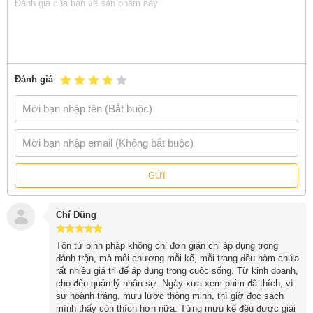
Binh thế
Hư thực
Quân tranh
Cửu biến
Đánh giá
Hành quân
Địa hình
Cửu địa
Hỏa công
GỬI
Dụng gián
Chí Dũng
Thông tin tác giả Tôn Tử
Tôn tử binh pháp không chỉ đơn giản chỉ áp dụng trong
Tôn Tử
đánh trận, mà mỗi chương mỗi kế, mỗi trang đều hàm chứa
rất nhiều giá trị để áp dụng trong cuộc sống. Từ kinh doanh,
Tôn Tử
(Tôn Vũ) được cho là sống ở nước Ngô vào thế kỉ 6
cho đến quản lý nhân sự. Ngày xưa xem phim đã thích, vì
TCN, cùng thời với Khổng Tử, được vua Ngô dùng làm tướng
sự hoành tráng, mưu lược thông minh, thì giờ đọc sách
chỉ huy quân Ngô. Qua các cuộc cầm quân chinh phạt của
mình thấy còn thích hơn nữa. Từng mưu kế đều được giải