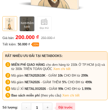
Xem thêm
hình
200.000 ₫
Giá bán:
250.000 ₫
Tiết kiệm:
50.000 ₫
-20%
RẤT NHIỀU ƯU ĐÃI TẠI NETABOOKS:
MIỄN PHÍ GIAO HÀNG
cho đơn hàng từ 150k Ở TP.HCM (cũ) và
từ 300k TRÊN TOÀN QUỐC
Xem chi tiết
Mã giảm
NETA202610K
- GIẢM
10k
CHO ĐH từ
299k
Mã giảm
NETA2026
- GIẢM THÊM
5%
CHO ĐH từ
499k
Mã LÌ XÌ
NETALIXI2026
- GIẢM
99k
CHO
ĐH từ
1.999k
Bao sách miễn phí
(theo yêu cầu)
Xem chi tiết
-
+
Số lượng:
Đặt trước