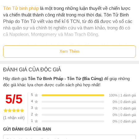
Tôn Tử binh pháp
là một trong những luận thuyết về chiến lược
và chiến thuật thành công nhất trong mọi thời đại. Tôn Tử Binh
Pháp do Tôn Tử viết vào thế kỉ 6 TCN, từ đó đã được vô số các
nhà quân sự và chính trị nghiên cứu và tham khảo, trong đó có
cả Napoleon, Montgomery và Mao Trạch Đông.
Được chia thành mười ba thiên, đề cập đến mọi khía cạnh của
Xem Thêm
chiến tranh, luận thuyết của Tôn Tử đến nay vẫn còn giá trị sâu
sắc không kém gì thời xưa. Chiến thuật linh hoạt, khả năng ứng
biến nhanh trên chiến trường, cách vận dụng trí tuệ và thấu hiểu
ĐÁNH GIÁ CỦA ĐỘC GIẢ
tình hình quân địch là những yếu tố cần thiết để dẫn đến thành
công.
Tôn Tử binh pháp
sẽ có ích cho bạn trong mọi cuộc cạnh
Hãy đánh giá
Tôn Tử Binh Pháp - Tôn Tử (Bìa Cứng)
để giúp những
tranh, dù là ở lĩnh vực kinh doanh, thể thao hay chính trị.
độc giả khác lựa chọn được cuốn sách phù hợp nhất!
5/5
5
Tôn Tử binh pháp bao gồm các thiên:
100% | 1 đánh giá
4
0% | 0 đánh giá
Kế sách
3
0% | 0 đánh giá
2
0% | 0 đánh giá
Tác chiến
(1 nhận xét)
1
0% | 0 đánh giá
Mưu công
GỬI ĐÁNH GIÁ CỦA BẠN
Quân hình