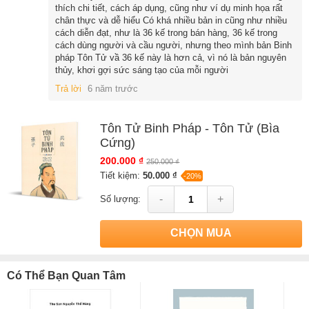
Tôn Vũ, nước Ngô trở thành một trong những nước hùng
thích chi tiết, cách áp dụng, cũng như ví dụ minh họa rất
mạnh nhất thời Xuân Thu. Tôn Tử binh pháp đã tồn tại hơn
chân thực và dễ hiểu Có khá nhiều bản in cũng như nhiều
2.500 năm như một cuốn cẩm nang hàng đầu về binh pháp và
cách diễn đạt, như là 36 kế trong bán hàng, 36 kế trong
cách dùng người và cầu người, nhưng theo mình bản Binh
vẫn còn có sức ảnh hưởng đến tận ngày nay. Ngày nay, cuốn
pháp Tôn Tử vầ 36 kế này là hơn cả, vì nó là bản nguyên
sách cổ này được xem là một cẩm nang của các nhà quân
thủy, khơi gợi sức sáng tạo của mỗi người
sự, một tác phẩm kinh điển đối với những nhà sử học và một
Trả lời
6 năm trước
chỉ dẫn đối với những người muốn thành công trong kinh
doanh.
Tôn Tử Binh Pháp - Tôn Tử (Bìa
Xem tất cả sách của tác giả Tôn Tử
Cứng)
200.000 ₫
250.000 ₫
Sách
Tôn Tử Binh Pháp - Tôn Tử (Bìa Cứng)
của tác giả
Tôn Tử
,
Tiết kiệm:
50.000 ₫
-20%
có bán tại Nhà sách online NetaBooks với ưu đãi Bao sách miễn phí
-
+
Số lượng:
và Gian hàng NetaBooks tại Tiki với ưu đãi Bao sách miễn phí và
tặng Bookmark
CHỌN MUA
Có Thể Bạn Quan Tâm