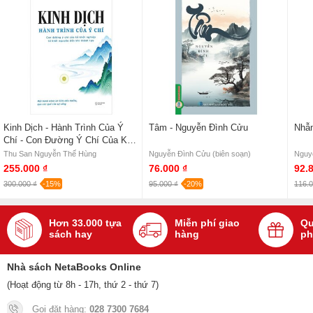
Kinh Dịch - Hành Trình Của Ý
Tâm - Nguyễn Đình Cửu
Nhẫn
Chí - Con Đường Ý Chí Của Kẻ
Khởi Nghiệp Từ Khởi Nguyên
Thu San Nguyễn Thế Hùng
Nguyễn Đình Cửu (biên soạn)
Nguy
Đến Khi Thành Tựu
255.000 ₫
76.000 ₫
92.
300.000 ₫
-15%
95.000 ₫
-20%
116.0
Hơn 33.000 tựa
Miễn phí giao
Qu
sách hay
hàng
ph
Nhà sách NetaBooks Online
(Hoạt động từ 8h - 17h, thứ 2 - thứ 7)
Gọi đặt hàng:
028 7300 7684