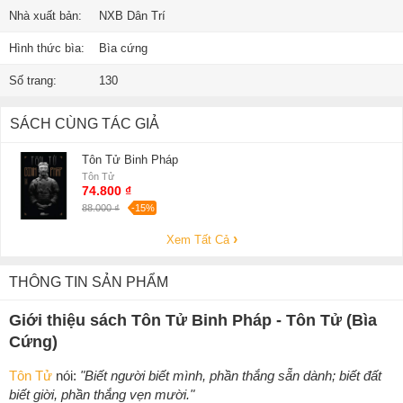
Nhà xuất bản:
NXB Dân Trí
Hình thức bìa:
Bìa cứng
Số trang:
130
SÁCH CÙNG TÁC GIẢ
Tôn Tử Binh Pháp
Tôn Tử
74.800 ₫
88.000 ₫
-15%
Xem Tất Cả
THÔNG TIN SẢN PHẨM
Giới thiệu sách Tôn Tử Binh Pháp - Tôn Tử (Bìa
Cứng)
Tôn Tử
nói:
"Biết người biết mình, phần thắng sẵn dành; biết đất
biết giời, phần thắng vẹn mười."