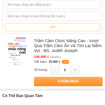
thân và trao cho chúng ta năm công cụ đơn giản để lấy lại cuộc
sống của chúng ta từ tình trạng phổ biến nhưng ít được hiểu rõ
này.
Bằng cách tuân theo 5 V của tác giả - validation, venting, values,
vitals, và vision - chúng ta có thể thức dậy hạnh phúc hơn, tìm
GỬI
thấy nhiều sự hài lòng hơn trong các mối quan hệ của mình và
cảm thấy tốt hơn trong hiện tại đồng thời hướng tới tương lai.
Trầm Cảm Chức Năng Cao - Vượt
Mục lục sách Trầm Cảm Chức Năng Cao - Vượt
Qua Trầm Cảm Ẩn Và Tìm Lại Niềm
Qua Trầm Cảm Ẩn Và Tìm Lại Niềm Vui - BS.
Vui - BS. Judith Joseph
Judith Joseph
140.000 ₫
175.000 ₫
Tiết kiệm:
35.000 ₫
-20%
Lời tựa
-
+
Số lượng:
Giới thiệu
CHỌN MUA
PHẦN MỘT: Cội nguồn của Trầm Cảm Chức Năng Cao
CHƯƠNG 1: Bạn đã sẵn sàng để gặp con người thật của
mình chưa?
Có Thể Bạn Quan Tâm
CHƯƠNG 2: Sang chấn: Gánh nặng mà chúng ta phải gồng