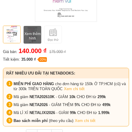
Xem thêm
hình
140.000 ₫
Giá bán:
175.000 ₫
Tiết kiệm:
35.000 ₫
-20%
RẤT NHIỀU ƯU ĐÃI TẠI NETABOOKS:
MIỄN PHÍ GIAO HÀNG
cho đơn hàng từ 150k Ở TP.HCM (cũ) và
từ 300k TRÊN TOÀN QUỐC
Xem chi tiết
Mã giảm
NETA202610K
- GIẢM
10k
CHO ĐH từ
299k
Mã giảm
NETA2026
- GIẢM THÊM
5%
CHO ĐH từ
499k
Mã LÌ XÌ
NETALIXI2026
- GIẢM
99k
CHO
ĐH từ
1.999k
Bao sách miễn phí
(theo yêu cầu)
Xem chi tiết