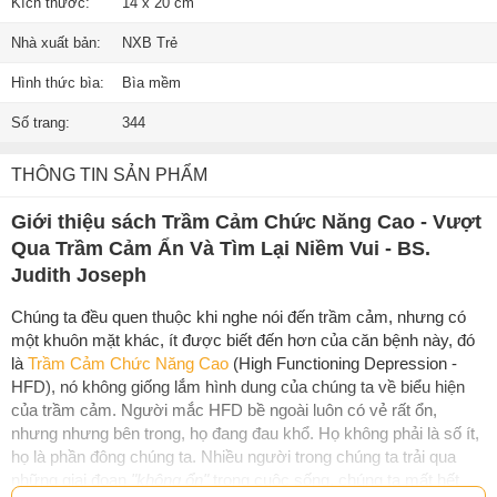
Kích thước:
14 x 20 cm
Nhà xuất bản:
NXB Trẻ
Hình thức bìa:
Bìa mềm
Số trang:
344
THÔNG TIN SẢN PHẨM
Giới thiệu sách Trầm Cảm Chức Năng Cao - Vượt
Qua Trầm Cảm Ẩn Và Tìm Lại Niềm Vui - BS.
Judith Joseph
Chúng ta đều quen thuộc khi nghe nói đến trầm cảm, nhưng có
một khuôn mặt khác, ít được biết đến hơn của căn bệnh này, đó
là
Trầm Cảm Chức Năng Cao
(High Functioning Depression -
HFD), nó không giống lắm hình dung của chúng ta về biểu hiện
của trầm cảm. Người mắc HFD bề ngoài luôn có vẻ rất ổn,
nhưng nhưng bên trong, họ đang đau khổ. Họ không phải là số ít,
họ là phần đông chúng ta. Nhiều người trong chúng ta trải qua
những giai đoạn
"không ổn"
trong cuộc sống, chúng ta mất hết