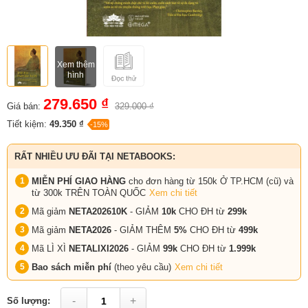
Xem thêm
hình
279.650 ₫
Giá bán:
329.000 ₫
Tiết kiệm:
49.350 ₫
-15%
RẤT NHIỀU ƯU ĐÃI TẠI NETABOOKS:
MIỄN PHÍ GIAO HÀNG
cho đơn hàng từ 150k Ở TP.HCM (cũ) và
từ 300k TRÊN TOÀN QUỐC
Xem chi tiết
Mã giảm
NETA202610K
- GIẢM
10k
CHO ĐH từ
299k
Mã giảm
NETA2026
- GIẢM THÊM
5%
CHO ĐH từ
499k
Mã LÌ XÌ
NETALIXI2026
- GIẢM
99k
CHO
ĐH từ
1.999k
Bao sách miễn phí
(theo yêu cầu)
Xem chi tiết
-
+
Số lượng: