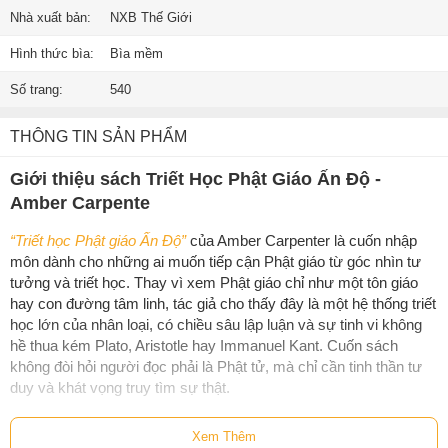
Nhà xuất bản:
NXB Thế Giới
Hình thức bìa:
Bìa mềm
Số trang:
540
THÔNG TIN SẢN PHẨM
Giới thiệu sách Triết Học Phật Giáo Ấn Độ -
Amber Carpente
“Triết học Phật giáo Ấn Độ”
của Amber Carpenter là cuốn nhập
môn dành cho những ai muốn tiếp cận Phật giáo từ góc nhìn tư
tưởng và triết học. Thay vì xem Phật giáo chỉ như một tôn giáo
hay con đường tâm linh, tác giả cho thấy đây là một hệ thống triết
học lớn của nhân loại, có chiều sâu lập luận và sự tinh vi không
hề thua kém Plato, Aristotle hay Immanuel Kant. Cuốn sách
không đòi hỏi người đọc phải là Phật tử, mà chỉ cần tinh thần tư
duy và khát vọng truy tìm sự thật.
Điểm hấp dẫn của tác phẩm nằm ở cách Amber Carpenter tiếp
Xem Thêm
cận Phật giáo như một triết học sống động, luôn gắn với câu hỏi