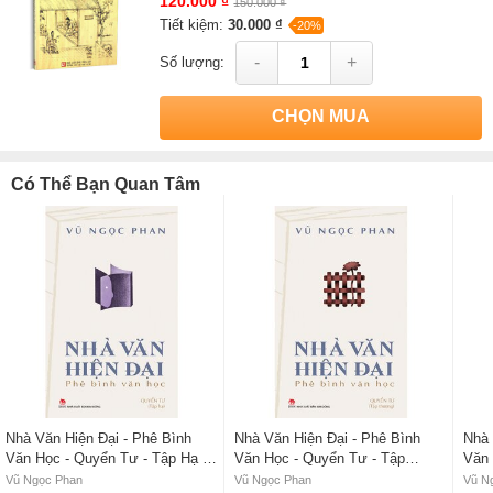
120.000 ₫
150.000 ₫
Tiết kiệm:
30.000 ₫
-20%
-
+
Số lượng:
CHỌN MUA
Có Thể Bạn Quan Tâm
Nhà Văn Hiện Đại - Phê Bình
Nhà Văn Hiện Đại - Phê Bình
Nhà 
Văn Học - Quyển Tư - Tập Hạ -
Văn Học - Quyển Tư - Tập
Văn 
Vũ Ngọc Phan
Thượng - Vũ Ngọc Phan
Pha
Vũ Ngọc Phan
Vũ Ngọc Phan
Vũ N