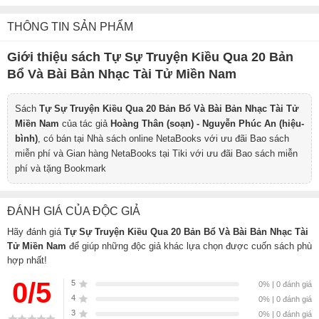
THÔNG TIN SẢN PHẨM
Giới thiệu sách Tự Sự Truyện Kiều Qua 20 Bản
Bổ Và Bài Bản Nhạc Tài Tử Miền Nam
Sách
Tự Sự Truyện Kiều Qua 20 Bản Bổ Và Bài Bản Nhạc Tài Tử
Miền Nam
của tác giả
Hoàng Thân (soạn) - Nguyễn Phúc An (hiệu-
bình)
, có bán tại Nhà sách online NetaBooks với ưu đãi Bao sách
miễn phí và Gian hàng NetaBooks tại Tiki với ưu đãi Bao sách miễn
phí và tặng Bookmark
ĐÁNH GIÁ CỦA ĐỘC GIẢ
Hãy đánh giá
Tự Sự Truyện Kiều Qua 20 Bản Bổ Và Bài Bản Nhạc Tài
Tử Miền Nam
để giúp những độc giả khác lựa chọn được cuốn sách phù
hợp nhất!
0/5
5
0% | 0 đánh giá
4
0% | 0 đánh giá
3
0% | 0 đánh giá