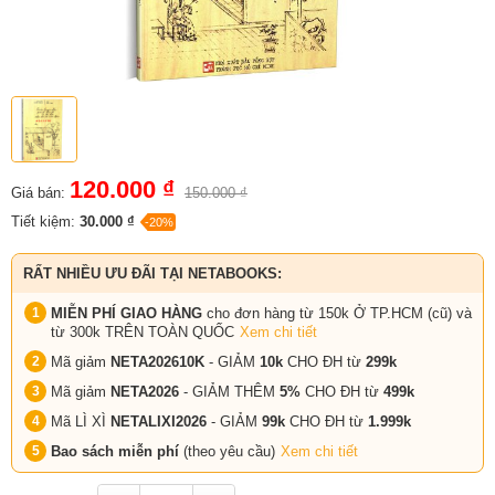
120.000 ₫
Giá bán:
150.000 ₫
Tiết kiệm:
30.000 ₫
-20%
RẤT NHIỀU ƯU ĐÃI TẠI NETABOOKS:
MIỄN PHÍ GIAO HÀNG
cho đơn hàng từ 150k Ở TP.HCM (cũ) và
từ 300k TRÊN TOÀN QUỐC
Xem chi tiết
Mã giảm
NETA202610K
- GIẢM
10k
CHO ĐH từ
299k
Mã giảm
NETA2026
- GIẢM THÊM
5%
CHO ĐH từ
499k
Mã LÌ XÌ
NETALIXI2026
- GIẢM
99k
CHO
ĐH từ
1.999k
Bao sách miễn phí
(theo yêu cầu)
Xem chi tiết