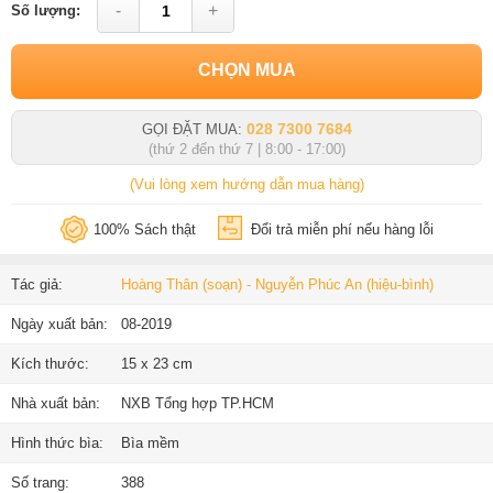
-
+
Số lượng:
CHỌN MUA
028 7300 7684
GỌI ĐẶT MUA:
(thứ 2 đến thứ 7 | 8:00 - 17:00)
(Vui lòng xem hướng dẫn mua hàng)
100% Sách thật
Đổi trả miễn phí nếu hàng lỗi
Tác giả:
Hoàng Thân (soạn) - Nguyễn Phúc An (hiệu-bình)
Ngày xuất bản:
08-2019
Kích thước:
15 x 23 cm
Nhà xuất bản:
NXB Tổng hợp TP.HCM
Hình thức bìa:
Bìa mềm
Số trang:
388