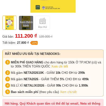
Xem thêm
hình
111.200 ₫
Giá bán:
139.000 ₫
Tiết kiệm:
27.800 ₫
-20%
RẤT NHIỀU ƯU ĐÃI TẠI NETABOOKS:
MIỄN PHÍ GIAO HÀNG
cho đơn hàng từ 150k Ở TP.HCM (cũ) và
từ 300k TRÊN TOÀN QUỐC
Xem chi tiết
Mã giảm
NETA202610K
- GIẢM
10k
CHO ĐH từ
299k
Mã giảm
NETA2026
- GIẢM THÊM
5%
CHO ĐH từ
499k
Mã LÌ XÌ
NETALIXI2026
- GIẢM
99k
CHO
ĐH từ
1.999k
Bao sách miễn phí
(theo yêu cầu)
Xem chi tiết
Hết hàng. Quý Khách quan tâm có thể để lại email, Neta sẽ thông