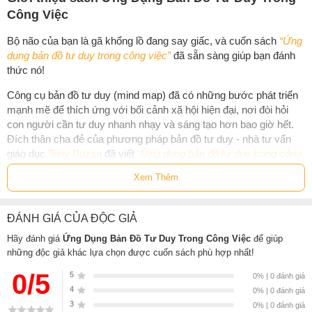
Công Việc
Bộ não của bạn là gã khổng lồ đang say giấc, và cuốn sách
“Ứng
dụng bản đồ tư duy trong công việc”
đã sẵn sàng giúp bạn đánh
thức nó!
Công cụ bản đồ tư duy (mind map) đã có những bước phát triển
mạnh mẽ để thích ứng với bối cảnh xã hội hiện đại, nơi đòi hỏi
con người cần tư duy nhanh nhạy và sáng tạo hơn bao giờ hết.
Đích thân cha đẻ của phương pháp bản đồ tư duy - nhà tư vấn
giáo dục
Tony Buzan
đã viết
“Ứng dụng bản đồ tư duy trong công
việc”
để cập nhật tới độc giả những cải tiến mới nhất của công cụ
Xem Thêm
xuất sắc này.
Cuốn sách cung cấp:
ĐÁNH GIÁ CỦA ĐỘC GIẢ
7 bước rõ ràng để lập bản đồ tư duy đúng chuẩn
Hãy đánh giá
Ứng Dụng Bản Đồ Tư Duy Trong Công Việc
để giúp
10 quy tắc để tạo ra bản đồ tư duy trực quan, hiệu quả và
những độc giả khác lựa chọn được cuốn sách phù hợp nhất!
khơi nguồn cảm hứng
0/5
5
0% | 0 đánh giá
Danh sách 99 ứng dụng đa dạng của bản đồ tư duy, thuộc
4
0% | 0 đánh giá
nhiều lĩnh vực khác nhau của đời sống
3
0% | 0 đánh giá