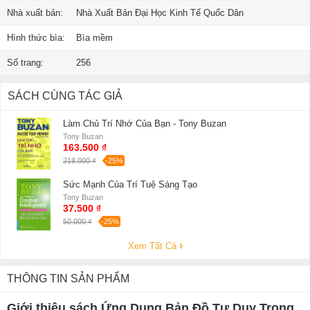
Nhà xuất bản:
Nhà Xuất Bản Đại Học Kinh Tế Quốc Dân
Hình thức bìa:
Bìa mềm
Số trang:
256
SÁCH CÙNG TÁC GIẢ
Làm Chủ Trí Nhớ Của Bạn - Tony Buzan
Tony Buzan
163.500 ₫
218.000 ₫
-25%
Sức Mạnh Của Trí Tuệ Sáng Tạo
Tony Buzan
37.500 ₫
50.000 ₫
-25%
Xem Tất Cả
THÔNG TIN SẢN PHẨM
Giới thiệu sách Ứng Dụng Bản Đồ Tư Duy Trong