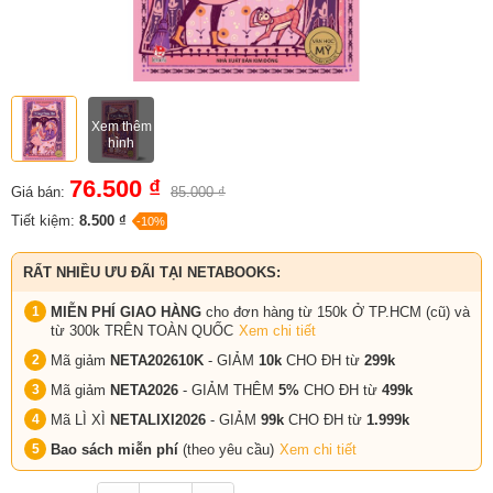
Xem thêm
hình
76.500 ₫
Giá bán:
85.000 ₫
Tiết kiệm:
8.500 ₫
-10%
RẤT NHIỀU ƯU ĐÃI TẠI NETABOOKS:
MIỄN PHÍ GIAO HÀNG
cho đơn hàng từ 150k Ở TP.HCM (cũ) và
từ 300k TRÊN TOÀN QUỐC
Xem chi tiết
Mã giảm
NETA202610K
- GIẢM
10k
CHO ĐH từ
299k
Mã giảm
NETA2026
- GIẢM THÊM
5%
CHO ĐH từ
499k
Mã LÌ XÌ
NETALIXI2026
- GIẢM
99k
CHO
ĐH từ
1.999k
Bao sách miễn phí
(theo yêu cầu)
Xem chi tiết