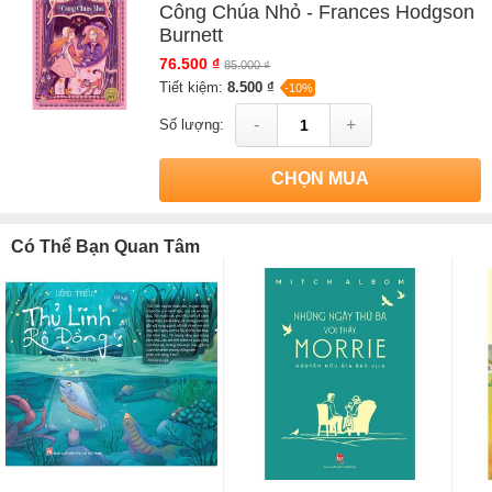
Công Chúa Nhỏ - Frances Hodgson
Burnett
76.500 ₫
85.000 ₫
Tiết kiệm:
8.500 ₫
-10%
-
+
Số lượng:
CHỌN MUA
Có Thể Bạn Quan Tâm