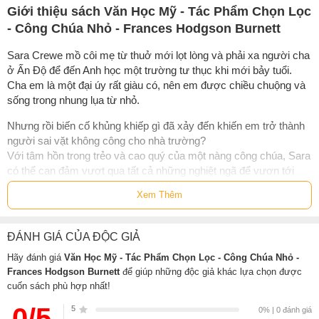
Giới thiệu sách Văn Học Mỹ - Tác Phẩm Chọn Lọc
- Công Chúa Nhỏ - Frances Hodgson Burnett
Sara Crewe mồ côi mẹ từ thuở mới lọt lòng và phải xa người cha
ở Ấn Độ để đến Anh học một trường tư thục khi mới bảy tuổi.
Cha em là một đại úy rất giàu có, nên em được chiều chuộng và
sống trong nhung lụa từ nhỏ.
Nhưng rồi biến cố khủng khiếp gì đã xảy đến khiến em trở thành
người sai vặt không công cho nhà trường?
Với tâm hồn trong trẻo và cao quý của một nàng công chúa, Sara
có thể can đảm vượt qua tất cả những nghiệt ngã để vươn tới
cuộc sống tốt đẹp trong tương lai?
Xem Thêm
Đó là một câu chuyện cảm động sâu sắc về nhân cách của nàng
công chúa bé nhỏ và, chắc chắn rồi, về cảm những phép màu...
ĐÁNH GIÁ CỦA ĐỘC GIẢ
Hãy đánh giá
Văn Học Mỹ - Tác Phẩm Chọn Lọc - Công Chúa Nhỏ -
Thông tin tác giả Frances Hodgson Burnett
Frances Hodgson Burnett
để giúp những độc giả khác lựa chọn được
cuốn sách phù hợp nhất!
Frances Hodgson Burnett
0/5
5
0% | 0 đánh giá
Frances Hodgson Burnett
(1849-1924)