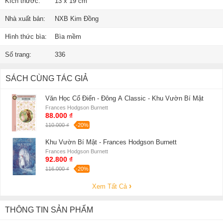
Kích thước:
13 x 19 cm
Nhà xuất bản:
NXB Kim Đồng
Hình thức bìa:
Bìa mềm
Số trang:
336
SÁCH CÙNG TÁC GIẢ
Văn Học Cổ Điển - Đông A Classic - Khu Vườn Bí Mật
Frances Hodgson Burnett
88.000 ₫
110.000 ₫
-20%
Khu Vườn Bí Mật - Frances Hodgson Burnett
Frances Hodgson Burnett
92.800 ₫
116.000 ₫
-20%
Xem Tất Cả
THÔNG TIN SẢN PHẨM