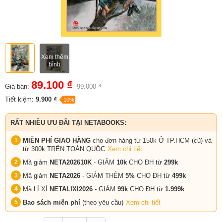
Xem thêm
hình
89.100 ₫
Giá bán:
99.000 ₫
Tiết kiệm:
9.900 ₫
-10%
RẤT NHIỀU ƯU ĐÃI TẠI NETABOOKS:
MIỄN PHÍ GIAO HÀNG
cho đơn hàng từ 150k Ở TP.HCM (cũ) và
từ 300k TRÊN TOÀN QUỐC
Xem chi tiết
Mã giảm
NETA202610K
- GIẢM
10k
CHO ĐH từ
299k
Mã giảm
NETA2026
- GIẢM THÊM
5%
CHO ĐH từ
499k
Mã LÌ XÌ
NETALIXI2026
- GIẢM
99k
CHO
ĐH từ
1.999k
Bao sách miễn phí
(theo yêu cầu)
Xem chi tiết