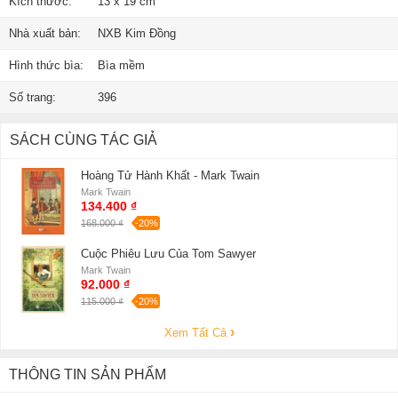
Kích thước:
13 x 19 cm
Nhà xuất bản:
NXB Kim Đồng
Hình thức bìa:
Bìa mềm
Số trang:
396
SÁCH CÙNG TÁC GIẢ
Hoàng Tử Hành Khất - Mark Twain
Mark Twain
134.400 ₫
168.000 ₫
-20%
Cuộc Phiêu Lưu Của Tom Sawyer
Mark Twain
92.000 ₫
115.000 ₫
-20%
Xem Tất Cả
THÔNG TIN SẢN PHẨM