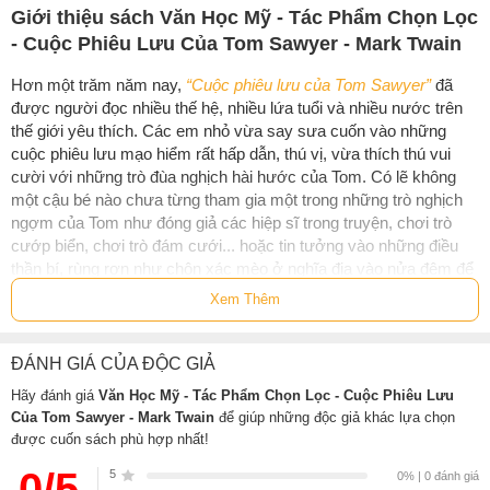
Giới thiệu sách Văn Học Mỹ - Tác Phẩm Chọn Lọc
- Cuộc Phiêu Lưu Của Tom Sawyer - Mark Twain
Hơn một trăm năm nay,
“Cuộc phiêu lưu của Tom Sawyer”
đã
được người đọc nhiều thế hệ, nhiều lứa tuổi và nhiều nước trên
thế giới yêu thích. Các em nhỏ vừa say sưa cuốn vào những
cuộc phiêu lưu mạo hiểm rất hấp dẫn, thú vị, vừa thích thú vui
cười với những trò đùa nghịch hài hước của Tom. Có lẽ không
một cậu bé nào chưa từng tham gia một trong những trò nghịch
ngợm của Tom như đóng giả các hiệp sĩ trong truyện, chơi trò
cướp biển, chơi trò đám cưới... hoặc tin tưởng vào những điều
thần bí, rùng rợn như chôn xác mèo ở nghĩa địa vào nửa đêm để
chữa mụn cơm hay đúng nửa đêm đi đào của chôn giấu ở ngôi
Xem Thêm
nhà có ma...
“Cuộc phiêu lưu của Tom Sawyer”
không chỉ khẳng định tài năng
ĐÁNH GIÁ CỦA ĐỘC GIẢ
bậc thầy của
Mark Twain
mà đây còn là tác phẩm được xếp vào
Hãy đánh giá
Văn Học Mỹ - Tác Phẩm Chọn Lọc - Cuộc Phiêu Lưu
hàng kiệt tác của văn học thế giới.
Của Tom Sawyer - Mark Twain
để giúp những độc giả khác lựa chọn
được cuốn sách phù hợp nhất!
Thông tin tác giả Mark Twain
0/5
5
0% | 0 đánh giá