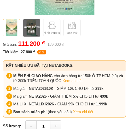
Xem thêm
hình
111.200 ₫
Giá bán:
139.000 ₫
Tiết kiệm:
27.800 ₫
-20%
RẤT NHIỀU ƯU ĐÃI TẠI NETABOOKS:
MIỄN PHÍ GIAO HÀNG
cho đơn hàng từ 150k Ở TP.HCM (cũ) và
từ 300k TRÊN TOÀN QUỐC
Xem chi tiết
Mã giảm
NETA202610K
- GIẢM
10k
CHO ĐH từ
299k
Mã giảm
NETA2026
- GIẢM THÊM
5%
CHO ĐH từ
499k
Mã LÌ XÌ
NETALIXI2026
- GIẢM
99k
CHO
ĐH từ
1.999k
Bao sách miễn phí
(theo yêu cầu)
Xem chi tiết
-
+
Số lượng: