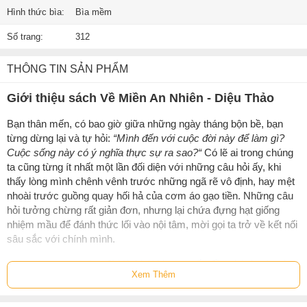
Hình thức bìa:
Bìa mềm
Số trang:
312
THÔNG TIN SẢN PHẨM
Giới thiệu sách Về Miền An Nhiên - Diệu Thảo
Bạn thân mến, có bao giờ giữa những ngày tháng bộn bề, bạn
từng dừng lại và tự hỏi:
“Mình đến với cuộc đời này để làm gì?
Cuộc sống này có ý nghĩa thực sự ra sao?“
Có lẽ ai trong chúng
ta cũng từng ít nhất một lần đối diện với những câu hỏi ấy, khi
thấy lòng mình chênh vênh trước những ngã rẽ vô định, hay mệt
nhoài trước guồng quay hối hả của cơm áo gạo tiền. Những câu
hỏi tưởng chừng rất giản đơn, nhưng lại chứa đựng hạt giống
nhiệm mầu để đánh thức lối vào nội tâm, mời gọi ta trở về kết nối
sâu sắc với chính mình.
“Về miền an nhiên”
ra đời từ khát khao muốn đồng hành cùng bạn
Xem Thêm
trên hành trình tìm về bình yên và hạnh phúc đích thực. Bởi lẽ,
hành trình này vốn không phải là điều gì xa xôi, đó là những bước
nhỏ bình dị, hiện diện trong từng hơi thở, lời nói và hành động