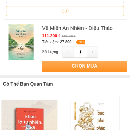
GỬI
Về Miền An Nhiên - Diệu Thảo
111.200 ₫
139.000 ₫
Tiết kiệm:
27.800 ₫
-20%
-
+
Số lượng:
CHỌN MUA
Có Thể Bạn Quan Tâm