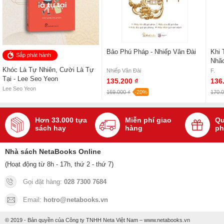
Bảo Phú Pháp - Nhiếp Vân Đài
Khi 
Sắp phát hành
Nhão
Khóc Là Tự Nhiên, Cười Là Tự
Vụn 
Nhiếp Vân Đài
F.
Tại - Lee Seo Yeon
135.200 ₫
136
Lee Seo Yeon
169.000 ₫
-20%
170.0
Hơn 33.000 tựa
Miễn phí giao
Qu
sách hay
hàng
ph
Nhà sách NetaBooks Online
(Hoạt động từ 8h - 17h, thứ 2 - thứ 7)
Gọi đặt hàng:
028 7300 7684
Email:
hotro@netabooks.vn
© 2019 - Bản quyền của Công ty TNHH Neta Việt Nam – www.netabooks.vn