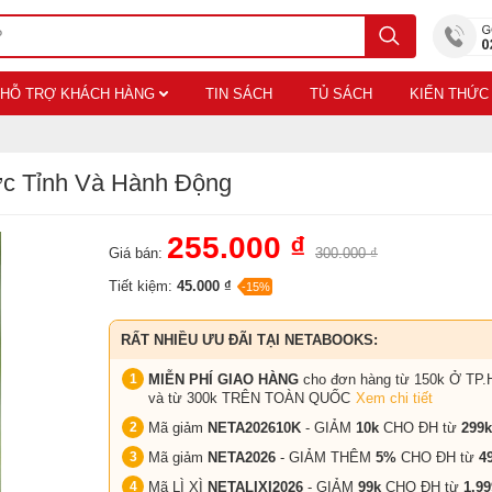
HỖ TRỢ KHÁCH HÀNG
TIN SÁCH
TỦ SÁCH
KIẾN THỨC
ức Tỉnh Và Hành Động
255.000 ₫
Giá bán:
300.000 ₫
Tiết kiệm:
45.000 ₫
-15%
RẤT NHIỀU ƯU ĐÃI TẠI NETABOOKS:
MIỄN PHÍ GIAO HÀNG
cho đơn hàng từ 150k Ở TP.
và từ 300k TRÊN TOÀN QUỐC
Xem chi tiết
Mã giảm
NETA202610K
- GIẢM
10k
CHO ĐH từ
299k
Mã giảm
NETA2026
- GIẢM THÊM
5%
CHO ĐH từ
4
Mã LÌ XÌ
NETALIXI2026
- GIẢM
99k
CHO
ĐH từ
1.99