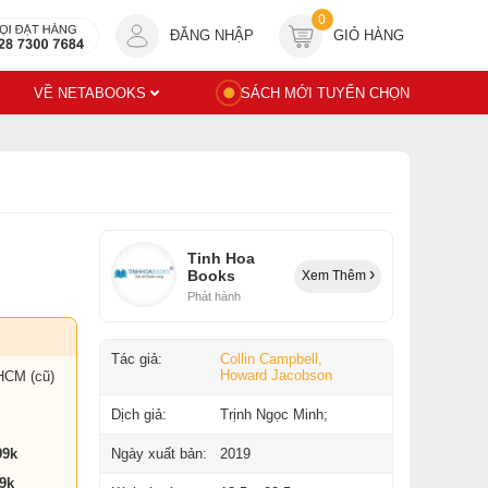
0
ĐĂNG NHẬP
GIỎ HÀNG
VỀ NETABOOKS
SÁCH MỚI TUYỂN CHỌN
Tinh Hoa
Books
Xem Thêm
Phát hành
Tác giả:
Collin Campbell,
Howard Jacobson
HCM (cũ)
Dịch giả:
Trịnh Ngọc Minh;
99k
Ngày xuất bản:
2019
9k