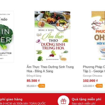
Ẩm Thực Theo Dưỡng Sinh Trung
Phương Pháp Oh
Hoa - Đông A Sáng
Tập 1 - George
Đông A Sáng
George Ohsawa
85.500 ₫
102.000 ₫
95.000 ₫
-10%
120.000 ₫
-15%
 phí giao hàng
Quà tặng miễn phí
0k ở HCM và 300k trên TOÀN QUỐC
Bao sách miễn phí