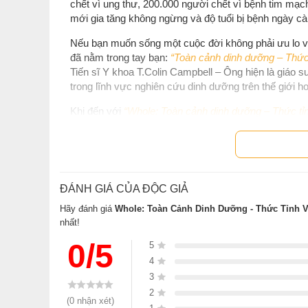
chết vì ung thư, 200.000 người chết vì bệnh tim mạch
mới gia tăng không ngừng và độ tuổi bị bệnh ngày cà
Nếu bạn muốn sống một cuộc đời không phải ưu lo về 
đã nằm trong tay bạn:
“Toàn cảnh dinh dưỡng – Thức
Tiến sĩ Y khoa T.Colin Campbell – Ông hiện là giáo 
trong lĩnh vực nghiên cứu dinh dưỡng trên thế giới h
Khi đến với
“Whole: Toàn cảnh dinh dưỡng – Thức tỉ
Thứ nhất: dinh dưỡng là chìa khóa chính yếu đố
Thứ hai: điều mà hầu hết chúng ta xem như dinh
Thứ ba: vén màn những bí mật động trời về din
ĐÁNH GIÁ CỦA ĐỘC GIẢ
Như Tiến sĩ Biswaroop đã nói: Cho dù bạn là một ngư
Hãy đánh giá
Whole: Toàn Cảnh Dinh Dưỡng - Thức Tỉnh 
hàng đầu của khoa học y khoa, cuốn sách này có nội
nhất!
Bản thân tôi là một Tiến sĩ về bệnh tiểu đường và là 
0/5
5
việc đọc hơn 1.000 cuốn sách trong 10 năm qua. Nếu
4
“WHOLE’’
Toàn cảnh dinh dưỡng: Thức tỉnh và hành
3
và dinh dưỡng của con người. Cuốn sách này không c
thuốc men hiện đại, dinh dưỡng và bệnh tật mà còn c
2
(0 nhận xét)
nào chăng nữa, nhưng bạn có khả năng chữa lành.