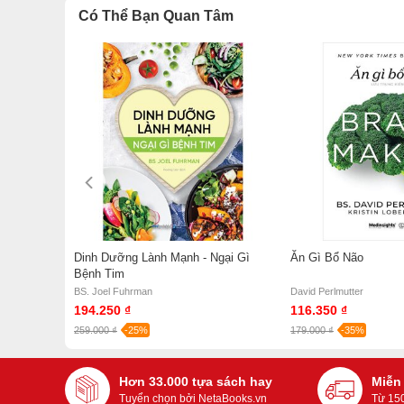
Có Thể Bạn Quan Tâm
g Ngon
Dinh Dưỡng Lành Mạnh - Ngại Gì
Ăn Gì Bổ Não
nh
Bệnh Tim
BS. Joel Fuhrman
David Perlmutter
194.250 ₫
116.350 ₫
259.000 ₫
-25%
179.000 ₫
-35%
Hơn 33.000 tựa sách hay
Miễn
Tuyển chọn bởi NetaBooks.vn
Từ 15