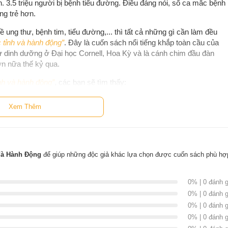
. 3.5 triệu người bị bệnh tiểu đường. Điều đáng nói, số ca mắc bệnh
ng trẻ hơn.
ung thư, bệnh tim, tiểu đường,... thì tất cả những gì cần làm đều
 tỉnh và hành động”
. Đây là cuốn sách nổi tiếng khắp toàn cầu của
sư dinh dưỡng ở Đại học Cornell, Hoa Kỳ và là cánh chim đầu đàn
ơn nữa thế kỷ qua.
nh và hành động”
, các bạn sẽ tìm thấy:
i với sức khỏe con người;
Xem Thêm
 dưỡng hợp lý thì hóa ra không phải là như vậy;
h dưỡng đã được che giấu hơn nữa thế kỷ qua.
ời bình thường hay một nhà khoa học nghiên cứu, đang ở vị trí
Và Hành Động
để giúp những độc giả khác lựa chọn được cuốn sách phù hợ
 dung hữu ích đáng để cho tất cả mọi người đọc.
tác giả của 25 cuốn sách về sức khoẻ thể chất và tinh thần cùng với
0% | 0 đánh g
 bạn yêu cầu tôi chọn những cuốn sách hay nhất, tôi sẽ chọn cuốn
0% | 0 đánh g
 động
. Đây là một trong những cuốn sách toàn diện nhất về bệnh tật
0% | 0 đánh g
hỉ cung cấp cho bạn sự hiểu biết rõ ràng về mối liên quan giữa
ho bạn sự tự tin rằng nếu bạn bị bệnh, dù bạn có bị bệnh nặng thế
0% | 0 đánh g