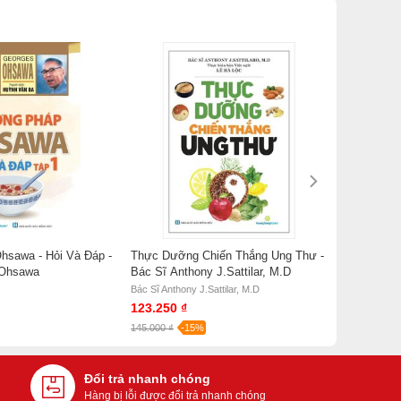
sawa - Hỏi Và Đáp -
Thực Dưỡng Chiến Thắng Ung Thư -
 Ohsawa
Bác Sĩ Anthony J.Sattilar, M.D
Bác Sĩ Anthony J.Sattilar, M.D
123.250 ₫
145.000 ₫
-15%
Đổi trả nhanh chóng
Hàng bị lỗi được đổi trả nhanh chóng