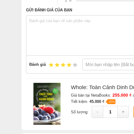
1
GỬI ĐÁNH GIÁ CỦA BẠN
Khi một người bị bệnh mãn tính như tắc nghẽn mạch
sách sẽ cho bạn một giải pháp thực phẩm làm thuốc 
đời.
Sách
Whole: Toàn Cảnh Dinh Dưỡng - Thức Tỉnh Và 
Nhà sách online NetaBooks với ưu đãi Bao sách miễn phí
Bookmark
Đánh giá
Whole: Toàn Cảnh Dinh D
255.000 ₫
Giá bán tại NetaBooks:
Tiết kiệm:
45.000 ₫
-15%
-
+
Số lượng: