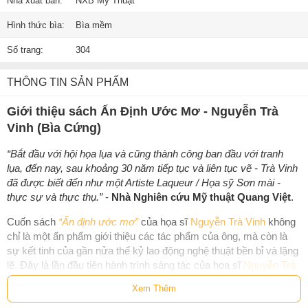
Nhà xuất bản:
NXB Mỹ Thuật
Hình thức bìa:
Bìa mềm
Số trang:
304
THÔNG TIN SẢN PHẨM
Giới thiệu sách Ấn Định Ước Mơ - Nguyễn Trà
Vinh (Bìa Cứng)
“Bắt đầu với hội họa lụa và cũng thành công ban đầu với tranh
lụa, đến nay, sau khoảng 30 năm tiếp tục và liên tục vẽ - Trà Vinh
đã được biết đến như một Artiste Laqueur / Họa sỹ Sơn mài -
thực sự và thực thụ.”
-
Nhà Nghiên cứu Mỹ thuật Quang Việt
.
Cuốn sách
“Ấn định ước mơ”
của họa sĩ
Nguyễn Trà Vinh
không
chỉ là một ấn phẩm giới thiệu các tác phẩm của ông, mà còn là
sự kết tinh của gần nửa thế kỷ lao động nghệ thuật bền bỉ và lặng
lẽ. Đây là lần đầu tiên hành trình sáng tác của họa sĩ
Nguyễn Trà
Vinh
được hệ thống hóa một cách toàn diện, đặc biệt tập trung
Xem Thêm
vào mạch tranh sơn mài được theo đuổi liên tục trong suốt 25