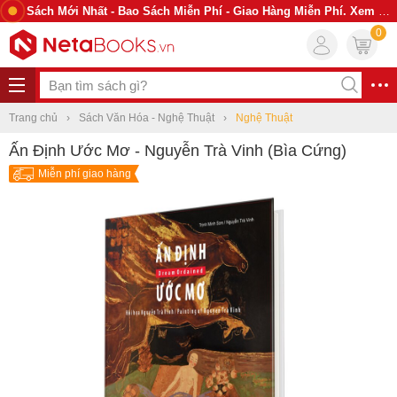
Sách Mới Nhất - Bao Sách Miễn Phí - Giao Hàng Miễn Phí. Xem Ngay
0
Trang chủ
Sách Văn Hóa - Nghệ Thuật
Nghệ Thuật
Ấn Định Ước Mơ - Nguyễn Trà Vinh (Bìa Cứng)
Miễn phí giao hàng