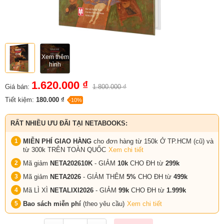
Xem thêm
hình
1.620.000 ₫
Giá bán:
1.800.000 ₫
Tiết kiệm:
180.000 ₫
-10%
RẤT NHIỀU ƯU ĐÃI TẠI NETABOOKS:
MIỄN PHÍ GIAO HÀNG
cho đơn hàng từ 150k Ở TP.HCM (cũ) và
từ 300k TRÊN TOÀN QUỐC
Xem chi tiết
Mã giảm
NETA202610K
- GIẢM
10k
CHO ĐH từ
299k
Mã giảm
NETA2026
- GIẢM THÊM
5%
CHO ĐH từ
499k
Mã LÌ XÌ
NETALIXI2026
- GIẢM
99k
CHO
ĐH từ
1.999k
Bao sách miễn phí
(theo yêu cầu)
Xem chi tiết