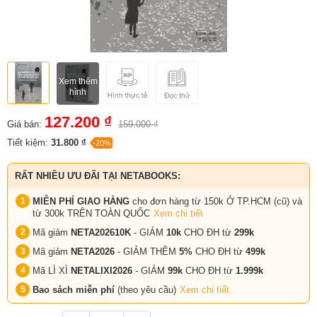
Xem thêm
hình
127.200 ₫
Giá bán:
159.000 ₫
Tiết kiệm:
31.800 ₫
-20%
RẤT NHIỀU ƯU ĐÃI TẠI NETABOOKS:
MIỄN PHÍ GIAO HÀNG
cho đơn hàng từ 150k Ở TP.HCM (cũ) và
từ 300k TRÊN TOÀN QUỐC
Xem chi tiết
Mã giảm
NETA202610K
- GIẢM
10k
CHO ĐH từ
299k
Mã giảm
NETA2026
- GIẢM THÊM
5%
CHO ĐH từ
499k
Mã LÌ XÌ
NETALIXI2026
- GIẢM
99k
CHO
ĐH từ
1.999k
Bao sách miễn phí
(theo yêu cầu)
Xem chi tiết