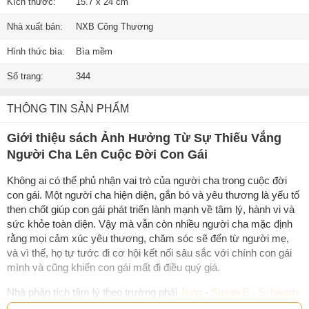
Kích thước:
15.7 x 24 cm
Nhà xuất bản:
NXB Công Thương
Hình thức bìa:
Bìa mềm
Số trang:
344
THÔNG TIN SẢN PHẨM
Giới thiệu sách Ảnh Hưởng Từ Sự Thiếu Vắng
Người Cha Lên Cuộc Đời Con Gái
Không ai có thể phủ nhận vai trò của người cha trong cuộc đời
con gái. Một người cha hiện diện, gắn bó và yêu thương là yếu tố
then chốt giúp con gái phát triển lành mạnh về tâm lý, hành vi và
sức khỏe toàn diện. Vậy mà vẫn còn nhiều người cha mặc định
rằng mọi cảm xúc yêu thương, chăm sóc sẽ đến từ người mẹ,
và vì thế, họ tự tước đi cơ hội kết nối sâu sắc với chính con gái
mình và cũng khiến con gái mất đi điều quý giá.
Nhà phân tích tâm lý theo trường phái
Jung
-
Susan E., Schwartz
- đã viết nên một cuốn sách vô cùng cần thiết về đề tài người cha